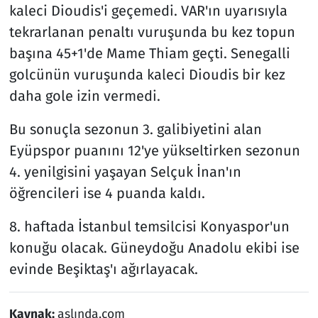
kaleci Dioudis'i geçemedi. VAR'ın uyarısıyla
tekrarlanan penaltı vuruşunda bu kez topun
başına 45+1'de Mame Thiam geçti. Senegalli
golcünün vuruşunda kaleci Dioudis bir kez
daha gole izin vermedi.
Bu sonuçla sezonun 3. galibiyetini alan
Eyüpspor puanını 12'ye yükseltirken sezonun
4. yenilgisini yaşayan Selçuk İnan'ın
öğrencileri ise 4 puanda kaldı.
8. haftada İstanbul temsilcisi Konyaspor'un
konuğu olacak. Güneydoğu Anadolu ekibi ise
evinde Beşiktaş'ı ağırlayacak.
Kaynak:
aslında.com