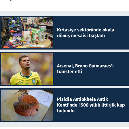
Kırtasiye sektöründe okula
dönüş mesaisi başladı
Arsenal, Bruno Guimaraes'i
transfer etti
Pisidia Antiokheia Antik
Kenti'nde 1500 yıllık litürjik kap
bulundu