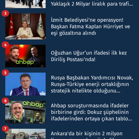
Yaklaşık 2 Milyar liralık para trafiği
tespit edildi
3
İzmit Belediyesi'ne operasyon!
Başkan Fatma Kaplan Hürriyet ve
eşi gözaltına alındı
4
Oğuzhan Uğur’un ifadesi ilk kez
Diriliş Postası'nda!
5
Rusya Başbakan Yardımcısı Novak,
Rusya-Türkiye enerji ortaklığının
stratejik nitelikte olduğunu
belirtti
6
Ahbap soruşturmasında ifadeler
birbirine girdi: Dokuz şüphelinin
ifadelerinden ortaya çıkan tablo
şok etti
7
Ankara'da bir kişinin 2 milyon