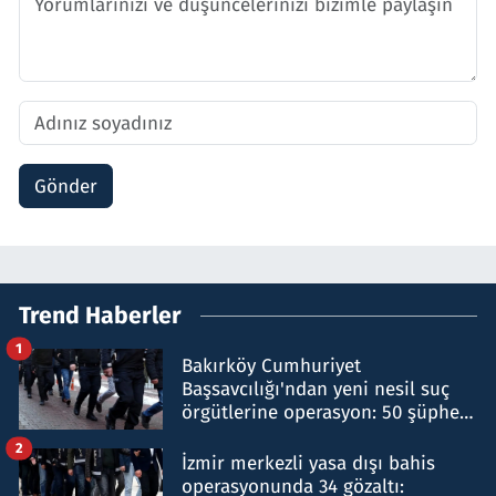
Gönder
Trend Haberler
1
Bakırköy Cumhuriyet
Başsavcılığı'ndan yeni nesil suç
örgütlerine operasyon: 50 şüpheli
hakkında gözaltı kararı
2
İzmir merkezli yasa dışı bahis
operasyonunda 34 gözaltı: