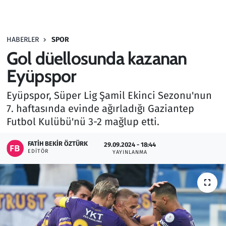
Gündem
HABERLER
SPOR
Haber
Gol düellosunda kazanan
Kültür Sanat
Eyüpspor
Eyüpspor, Süper Lig Şamil Ekinci Sezonu'nun
Kurumsal Haberler
7. haftasında evinde ağırladığı Gaziantep
Futbol Kulübü'nü 3-2 mağlup etti.
Lezzet Durağı
FATIH BEKIR ÖZTÜRK
29.09.2024 - 18:44
Memur ve Kamu
EDITÖR
YAYINLANMA
Otomobil
Oyun
Ramazan