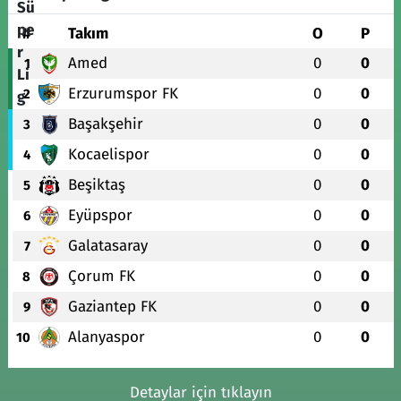
#
Takım
O
P
Amed
0
0
1
Erzurumspor FK
0
0
2
Başakşehir
0
0
3
Kocaelispor
0
0
4
Beşiktaş
0
0
5
Eyüpspor
0
0
6
Galatasaray
0
0
7
Çorum FK
0
0
8
Gaziantep FK
0
0
9
Alanyaspor
0
0
10
Detaylar için tıklayın