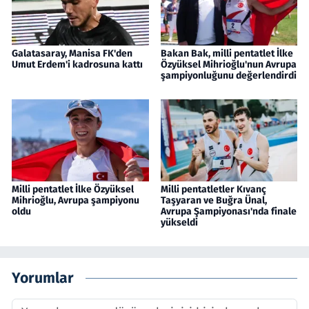
Galatasaray, Manisa FK'den
Bakan Bak, milli pentatlet İlke
Umut Erdem'i kadrosuna kattı
Özyüksel Mihrioğlu'nun Avrupa
şampiyonluğunu değerlendirdi
Milli pentatlet İlke Özyüksel
Milli pentatletler Kıvanç
Mihrioğlu, Avrupa şampiyonu
Taşyaran ve Buğra Ünal,
oldu
Avrupa Şampiyonası'nda finale
yükseldi
Yorumlar