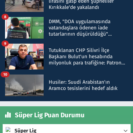
lirasını gasp eden şüpheliler
Kırıkkale'de yakalandı
8
DMM, "DOA uygulamasında
vatandaşlara ödenen iade
tutarlarının düşürüldüğü"
iddiasını yalanladı
9
Tutuklanan CHP Silivri İlçe
Başkanı Bulut'un hesabında
milyonluk para trafiğine: Patron
talimat verdi, ben gönderdim
10
Husiler: Suudi Arabistan'ın
Aramco tesislerini hedef aldık
Süper Lig Puan Durumu
Süper Lig