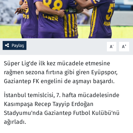
Resmi İlanlar
Rüya Tabirleri
Sağlık
Paylaş
-
+
A
A
Savunma Sanayi
Süper Lig'de ilk kez mücadele etmesine
rağmen sezona fırtına gibi giren Eyüpspor,
Seçim 2023
Gaziantep FK engelini de aşmayı başardı.
Spor
İstanbul temislcisi, 7. hafta mücadelesinde
Kasımpaşa Recep Tayyip Erdoğan
Teknoloji ve Bilim
Stadyumu'nda Gaziantep Futbol Kulübü'nü
Televizyon
ağırladı.