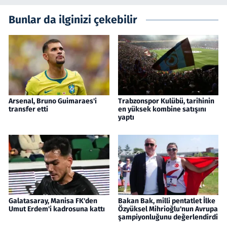
Bunlar da ilginizi çekebilir
Arsenal, Bruno Guimaraes'i
Trabzonspor Kulübü, tarihinin
transfer etti
en yüksek kombine satışını
yaptı
Galatasaray, Manisa FK'den
Bakan Bak, milli pentatlet İlke
Umut Erdem'i kadrosuna kattı
Özyüksel Mihrioğlu'nun Avrupa
şampiyonluğunu değerlendirdi