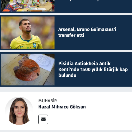
Arsenal, Bruno Guimaraes'i
transfer etti
Pisidia Antiokheia Antik
Kenti'nde 1500 yıllık litürjik kap
bulundu
MUHABIR
Hazal Mihrace Göksun