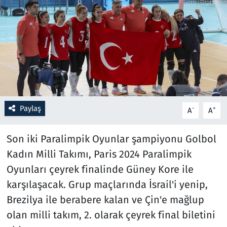
Resmi İlanlar
Rüya Tabirleri
Sağlık
Savunma Sanayi
Paylaş
-
+
A
A
Seçim 2023
Son iki Paralimpik Oyunlar şampiyonu Golbol
Spor
Kadın Milli Takımı, Paris 2024 Paralimpik
Oyunları çeyrek finalinde Güney Kore ile
Teknoloji ve Bilim
karşılaşacak. Grup maçlarında İsrail'i yenip,
Brezilya ile berabere kalan ve Çin'e mağlup
Televizyon
olan milli takım, 2. olarak çeyrek final biletini