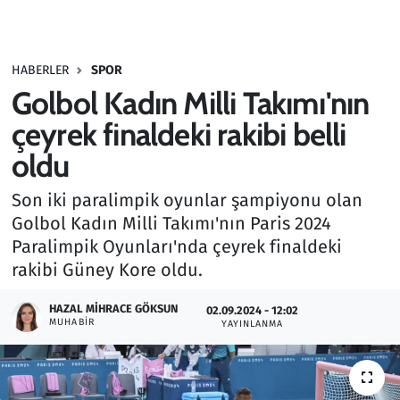
Gündem
HABERLER
SPOR
Haber
Golbol Kadın Milli Takımı'nın
Kültür Sanat
çeyrek finaldeki rakibi belli
oldu
Kurumsal Haberler
Son iki paralimpik oyunlar şampiyonu olan
Lezzet Durağı
Golbol Kadın Milli Takımı'nın Paris 2024
Paralimpik Oyunları'nda çeyrek finaldeki
Memur ve Kamu
rakibi Güney Kore oldu.
Otomobil
HAZAL MIHRACE GÖKSUN
02.09.2024 - 12:02
MUHABIR
YAYINLANMA
Oyun
Ramazan