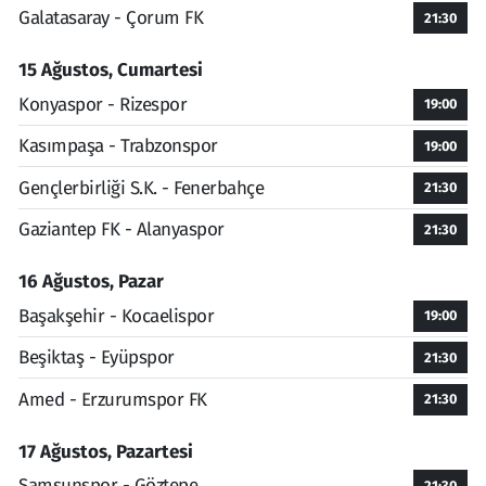
Galatasaray - Çorum FK
21:30
15 Ağustos, Cumartesi
Konyaspor - Rizespor
19:00
Kasımpaşa - Trabzonspor
19:00
Gençlerbirliği S.K. - Fenerbahçe
21:30
Gaziantep FK - Alanyaspor
21:30
16 Ağustos, Pazar
Başakşehir - Kocaelispor
19:00
Beşiktaş - Eyüpspor
21:30
Amed - Erzurumspor FK
21:30
17 Ağustos, Pazartesi
Samsunspor - Göztepe
21:30