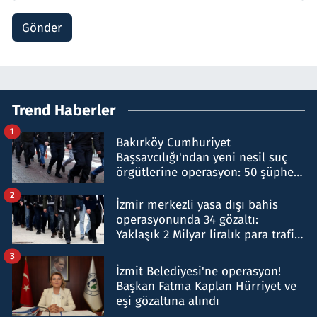
Gönder
Trend Haberler
1
Bakırköy Cumhuriyet
Başsavcılığı'ndan yeni nesil suç
örgütlerine operasyon: 50 şüpheli
hakkında gözaltı kararı
2
İzmir merkezli yasa dışı bahis
operasyonunda 34 gözaltı:
Yaklaşık 2 Milyar liralık para trafiği
tespit edildi
3
İzmit Belediyesi'ne operasyon!
Başkan Fatma Kaplan Hürriyet ve
eşi gözaltına alındı