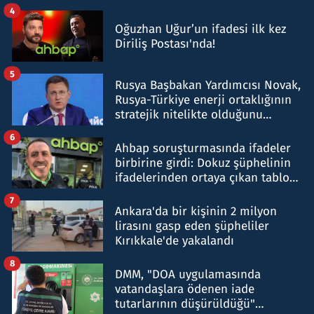
4
Oğuzhan Uğur’un ifadesi ilk kez
Diriliş Postası'nda!
5
Rusya Başbakan Yardımcısı Novak,
Rusya-Türkiye enerji ortaklığının
stratejik nitelikte olduğunu
belirtti
6
Ahbap soruşturmasında ifadeler
birbirine girdi: Dokuz şüphelinin
ifadelerinden ortaya çıkan tablo
şok etti
7
Ankara'da bir kişinin 2 milyon
lirasını gasp eden şüpheliler
Kırıkkale'de yakalandı
8
DMM, "DOA uygulamasında
vatandaşlara ödenen iade
tutarlarının düşürüldüğü"