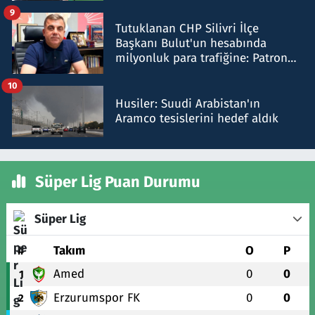
iddiasını yalanladı
9
Tutuklanan CHP Silivri İlçe
Başkanı Bulut'un hesabında
milyonluk para trafiğine: Patron
talimat verdi, ben gönderdim
10
Husiler: Suudi Arabistan'ın
Aramco tesislerini hedef aldık
Süper Lig Puan Durumu
Süper Lig
#
Takım
O
P
Amed
0
0
1
Erzurumspor FK
0
0
2