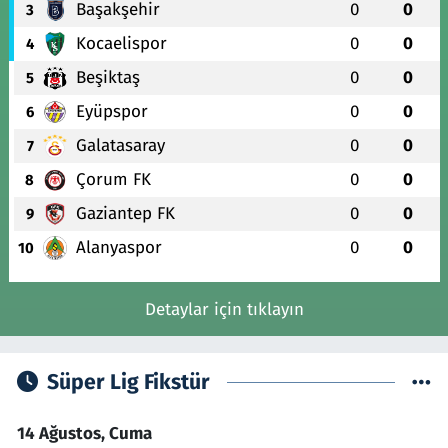
Başakşehir
0
0
3
Kocaelispor
0
0
4
Beşiktaş
0
0
5
Eyüpspor
0
0
6
Galatasaray
0
0
7
Çorum FK
0
0
8
Gaziantep FK
0
0
9
Alanyaspor
0
0
10
Detaylar için tıklayın
Süper Lig Fikstür
14 Ağustos, Cuma