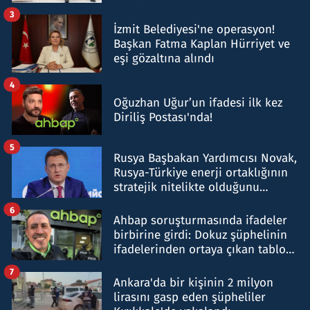
tespit edildi
3
İzmit Belediyesi'ne operasyon!
Başkan Fatma Kaplan Hürriyet ve
eşi gözaltına alındı
4
Oğuzhan Uğur’un ifadesi ilk kez
Diriliş Postası'nda!
5
Rusya Başbakan Yardımcısı Novak,
Rusya-Türkiye enerji ortaklığının
stratejik nitelikte olduğunu
belirtti
6
Ahbap soruşturmasında ifadeler
birbirine girdi: Dokuz şüphelinin
ifadelerinden ortaya çıkan tablo
şok etti
7
Ankara'da bir kişinin 2 milyon
lirasını gasp eden şüpheliler