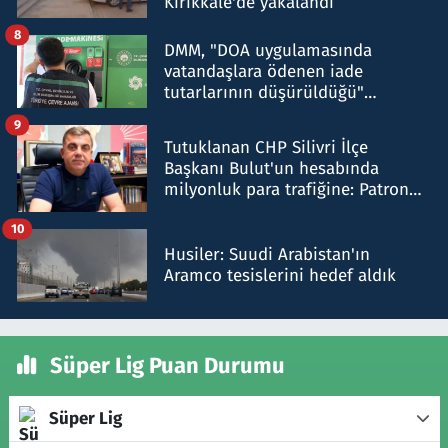
Kırıkkale'de yakalandı
8
DMM, "DOA uygulamasında
vatandaşlara ödenen iade
tutarlarının düşürüldüğü"
iddiasını yalanladı
9
Tutuklanan CHP Silivri İlçe
Başkanı Bulut'un hesabında
milyonluk para trafiğine: Patron
talimat verdi, ben gönderdim
10
Husiler: Suudi Arabistan'ın
Aramco tesislerini hedef aldık
Süper Lig Puan Durumu
Süper Lig