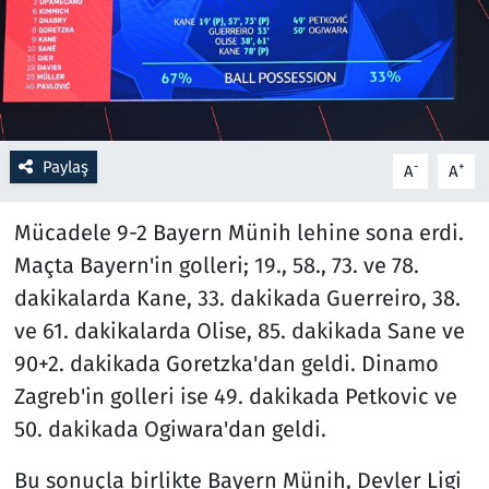
Resmi İlanlar
Rüya Tabirleri
Sağlık
Paylaş
-
+
A
A
Savunma Sanayi
Mücadele 9-2 Bayern Münih lehine sona erdi.
Maçta Bayern'in golleri; 19., 58., 73. ve 78.
Seçim 2023
dakikalarda Kane, 33. dakikada Guerreiro, 38.
ve 61. dakikalarda Olise, 85. dakikada Sane ve
Spor
90+2. dakikada Goretzka'dan geldi. Dinamo
Teknoloji ve Bilim
Zagreb'in golleri ise 49. dakikada Petkovic ve
50. dakikada Ogiwara'dan geldi.
Televizyon
Bu sonuçla birlikte Bayern Münih, Devler Ligi