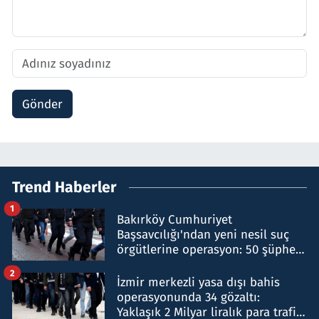
Gönder
Trend Haberler
1
Bakırköy Cumhuriyet
Başsavcılığı'ndan yeni nesil suç
örgütlerine operasyon: 50 şüpheli
hakkında gözaltı kararı
2
İzmir merkezli yasa dışı bahis
operasyonunda 34 gözaltı:
Yaklaşık 2 Milyar liralık para trafiği