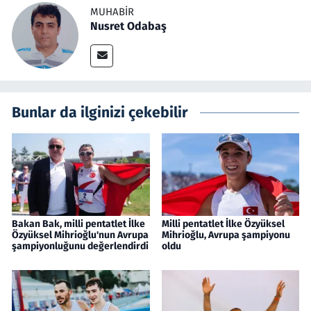
MUHABIR
Nusret Odabaş
Bunlar da ilginizi çekebilir
Bakan Bak, milli pentatlet İlke
Milli pentatlet İlke Özyüksel
Özyüksel Mihrioğlu'nun Avrupa
Mihrioğlu, Avrupa şampiyonu
şampiyonluğunu değerlendirdi
oldu