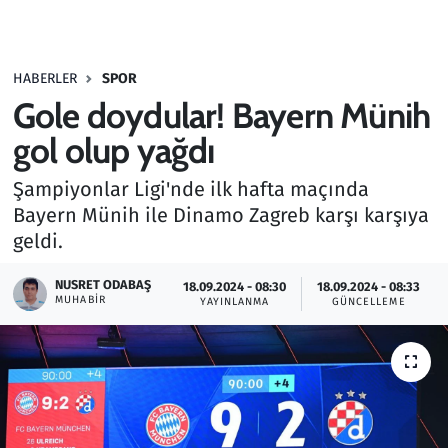
Gündem
HABERLER
SPOR
Haber
Gole doydular! Bayern Münih
Kültür Sanat
gol olup yağdı
Şampiyonlar Ligi'nde ilk hafta maçında
Kurumsal Haberler
Bayern Münih ile Dinamo Zagreb karşı karşıya
geldi.
Lezzet Durağı
NUSRET ODABAŞ
18.09.2024 - 08:30
18.09.2024 - 08:33
Memur ve Kamu
MUHABIR
YAYINLANMA
GÜNCELLEME
Otomobil
Oyun
Ramazan