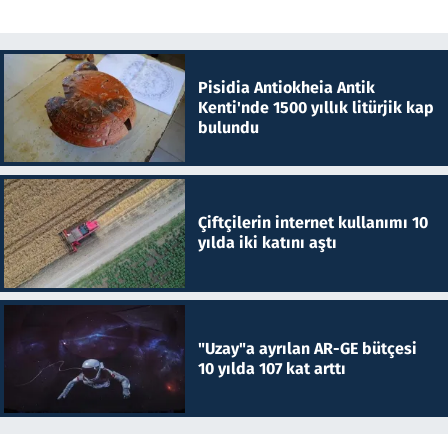
Pisidia Antiokheia Antik
Kenti'nde 1500 yıllık litürjik kap
bulundu
Çiftçilerin internet kullanımı 10
yılda iki katını aştı
"Uzay"a ayrılan AR-GE bütçesi
10 yılda 107 kat arttı