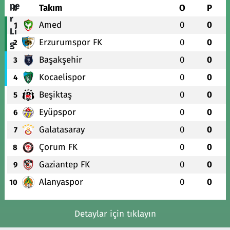
#
Takım
O
P
Amed
0
0
1
Erzurumspor FK
0
0
2
Başakşehir
0
0
3
Kocaelispor
0
0
4
Beşiktaş
0
0
5
Eyüpspor
0
0
6
Galatasaray
0
0
7
Çorum FK
0
0
8
Gaziantep FK
0
0
9
Alanyaspor
0
0
10
Detaylar için tıklayın