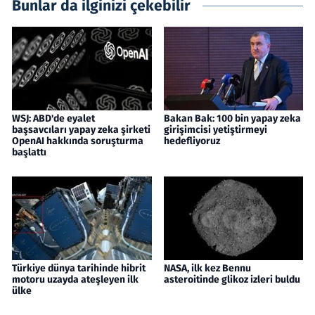
Bunlar da ilginizi çekebilir
WSJ: ABD'de eyalet
Bakan Bak: 100 bin yapay zeka
başsavcıları yapay zeka şirketi
girişimcisi yetiştirmeyi
OpenAI hakkında soruşturma
hedefliyoruz
başlattı
Türkiye dünya tarihinde hibrit
NASA, ilk kez Bennu
motoru uzayda ateşleyen ilk
asteroitinde glikoz izleri buldu
ülke