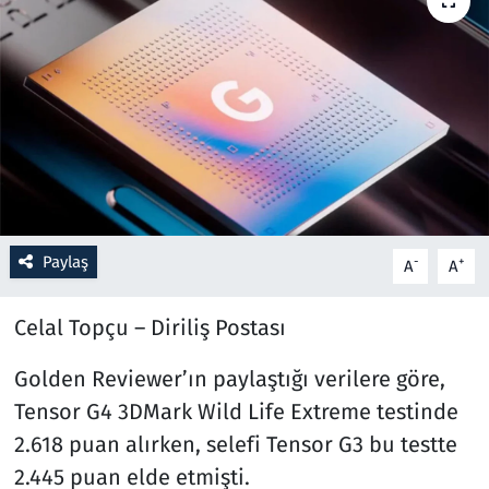
Resmi İlanlar
Rüya Tabirleri
Sağlık
Savunma Sanayi
Paylaş
-
+
A
A
Seçim 2023
Celal Topçu – Diriliş Postası
Spor
Golden Reviewer’ın paylaştığı verilere göre,
Teknoloji ve Bilim
Tensor G4 3DMark Wild Life Extreme testinde
Televizyon
2.618 puan alırken, selefi Tensor G3 bu testte
2.445 puan elde etmişti.