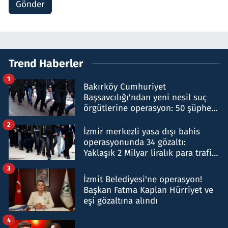
Gönder
Trend Haberler
1
Bakırköy Cumhuriyet
Başsavcılığı'ndan yeni nesil suç
örgütlerine operasyon: 50 şüpheli
hakkında gözaltı kararı
2
İzmir merkezli yasa dışı bahis
operasyonunda 34 gözaltı:
Yaklaşık 2 Milyar liralık para trafiği
tespit edildi
3
İzmit Belediyesi'ne operasyon!
Başkan Fatma Kaplan Hürriyet ve
eşi gözaltına alındı
4