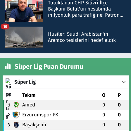
Tutuklanan CHP Silivri İlçe
Başkanı Bulut'un hesabında
milyonluk para trafiğine: Patron
talimat verdi, ben gönderdim
10
Husiler: Suudi Arabistan'ın
Aramco tesislerini hedef aldık
Süper Lig Puan Durumu
Süper Lig
#
Takım
O
P
Amed
0
0
1
Erzurumspor FK
0
0
2
Başakşehir
0
0
3