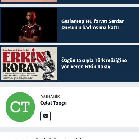
Gaziantep FK, forvet Serdar
Dursun'u kadrosuna kattı
Özgün tarzıyla Türk müziğine
yön veren Erkin Koray
MUHABIR
Celal Topçu