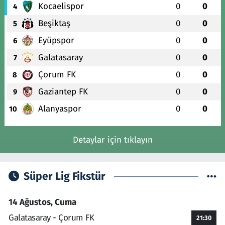
Kocaelispor
0
0
4
Beşiktaş
0
0
5
Eyüpspor
0
0
6
Galatasaray
0
0
7
Çorum FK
0
0
8
Gaziantep FK
0
0
9
Alanyaspor
0
0
10
Detaylar için tıklayın
Süper Lig Fikstür
14 Ağustos, Cuma
Galatasaray - Çorum FK
21:30