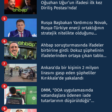
Oğuzhan Uğur’un ifadesi ilk kez
Diriliş Postası'nda!
5
Rusya Başbakan Yardımcısı Novak,
Rusya-Türkiye enerji ortaklığının
stratejik nitelikte olduğunu
belirtti
6
Ahbap soruşturmasında ifadeler
birbirine girdi: Dokuz şüphelinin
ifadelerinden ortaya çıkan tablo
şok etti
7
Ankara'da bir kişinin 2 milyon
lirasını gasp eden şüpheliler
Kırıkkale'de yakalandı
8
DMM, "DOA uygulamasında
vatandaşlara ödenen iade
tutarlarının düşürüldüğü"
iddiasını yalanladı
9