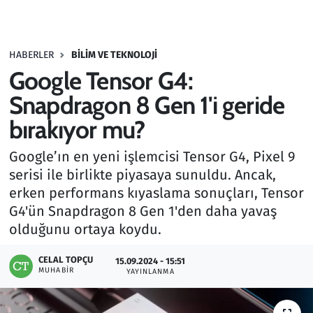
Gündem
HABERLER
BILIM VE TEKNOLOJI
Haber
Google Tensor G4:
Kültür Sanat
Snapdragon 8 Gen 1'i geride
bırakıyor mu?
Kurumsal Haberler
Google’ın en yeni işlemcisi Tensor G4, Pixel 9
Lezzet Durağı
serisi ile birlikte piyasaya sunuldu. Ancak,
erken performans kıyaslama sonuçları, Tensor
Memur ve Kamu
G4'ün Snapdragon 8 Gen 1'den daha yavaş
olduğunu ortaya koydu.
Otomobil
CELAL TOPÇU
15.09.2024 - 15:51
MUHABIR
Oyun
YAYINLANMA
Ramazan