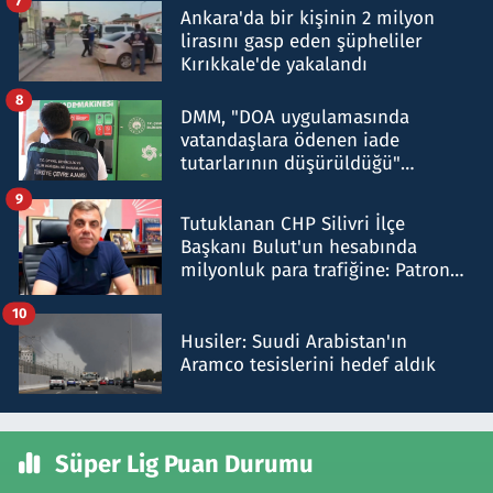
7
Ankara'da bir kişinin 2 milyon
lirasını gasp eden şüpheliler
Kırıkkale'de yakalandı
8
DMM, "DOA uygulamasında
vatandaşlara ödenen iade
tutarlarının düşürüldüğü"
iddiasını yalanladı
9
Tutuklanan CHP Silivri İlçe
Başkanı Bulut'un hesabında
milyonluk para trafiğine: Patron
talimat verdi, ben gönderdim
10
Husiler: Suudi Arabistan'ın
Aramco tesislerini hedef aldık
Süper Lig Puan Durumu