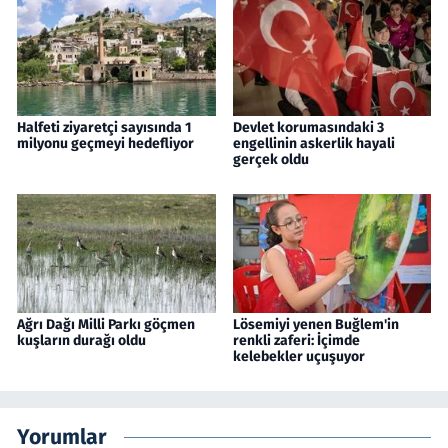
Halfeti ziyaretçi sayısında 1
Devlet korumasındaki 3
milyonu geçmeyi hedefliyor
engellinin askerlik hayali
gerçek oldu
Ağrı Dağı Milli Parkı göçmen
Lösemiyi yenen Buğlem'in
kuşların durağı oldu
renkli zaferi: İçimde
kelebekler uçuşuyor
Yorumlar