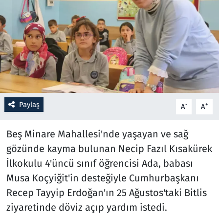
Resmi İlanlar
Rüya Tabirleri
Sağlık
Savunma Sanayi
Paylaş
-
+
A
A
Seçim 2023
Beş Minare Mahallesi'nde yaşayan ve sağ
Spor
gözünde kayma bulunan Necip Fazıl Kısakürek
İlkokulu 4'üncü sınıf öğrencisi Ada, babası
Teknoloji ve Bilim
Musa Koçyiğit'in desteğiyle Cumhurbaşkanı
Recep Tayyip Erdoğan'ın 25 Ağustos'taki Bitlis
Televizyon
ziyaretinde döviz açıp yardım istedi.