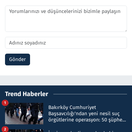
Gönder
Trend Haberler
1
Bakırköy Cumhuriyet
Başsavcılığı'ndan yeni nesil suç
örgütlerine operasyon: 50 şüpheli
hakkında gözaltı kararı
2