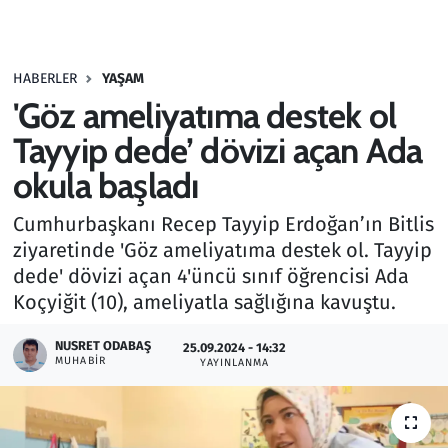
Gündem
HABERLER
YAŞAM
Haber
'Göz ameliyatıma destek ol
Kültür Sanat
Tayyip dede’ dövizi açan Ada
okula başladı
Kurumsal Haberler
Cumhurbaşkanı Recep Tayyip Erdoğan’ın Bitlis
Lezzet Durağı
ziyaretinde 'Göz ameliyatıma destek ol. Tayyip
dede' dövizi açan 4'üncü sınıf öğrencisi Ada
Memur ve Kamu
Koçyiğit (10), ameliyatla sağlığına kavuştu.
Otomobil
NUSRET ODABAŞ
25.09.2024 - 14:32
MUHABIR
YAYINLANMA
Oyun
Ramazan