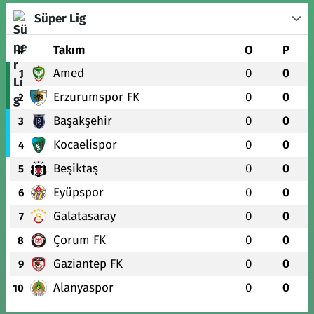
Süper Lig
#
Takım
O
P
Amed
0
0
1
Erzurumspor FK
0
0
2
Başakşehir
0
0
3
Kocaelispor
0
0
4
Beşiktaş
0
0
5
Eyüpspor
0
0
6
Galatasaray
0
0
7
Çorum FK
0
0
8
Gaziantep FK
0
0
9
Alanyaspor
0
0
10