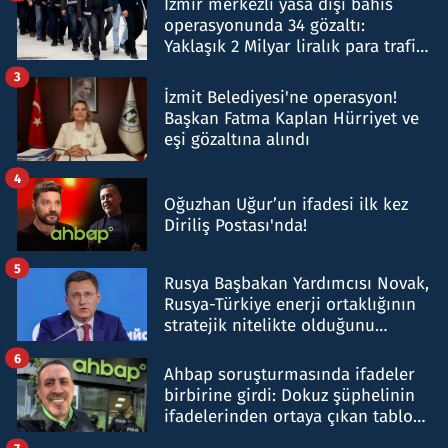
İzmir merkezli yasa dışı bahis
operasyonunda 34 gözaltı:
Yaklaşık 2 Milyar liralık para trafiği
tespit edildi
3
İzmit Belediyesi'ne operasyon!
Başkan Fatma Kaplan Hürriyet ve
eşi gözaltına alındı
4
Oğuzhan Uğur’un ifadesi ilk kez
Diriliş Postası'nda!
5
Rusya Başbakan Yardımcısı Novak,
Rusya-Türkiye enerji ortaklığının
stratejik nitelikte olduğunu
belirtti
6
Ahbap soruşturmasında ifadeler
birbirine girdi: Dokuz şüphelinin
ifadelerinden ortaya çıkan tablo
şok etti