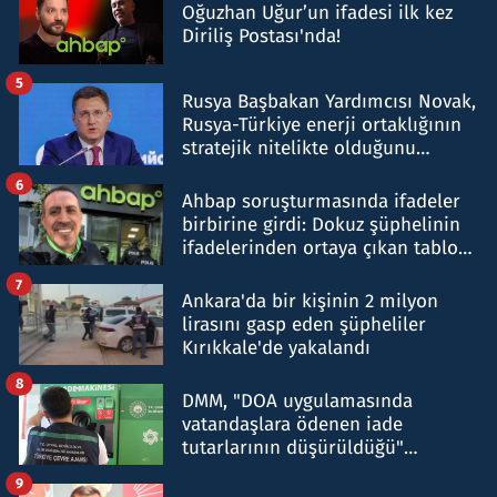
Oğuzhan Uğur’un ifadesi ilk kez
Diriliş Postası'nda!
5
Rusya Başbakan Yardımcısı Novak,
Rusya-Türkiye enerji ortaklığının
stratejik nitelikte olduğunu
belirtti
6
Ahbap soruşturmasında ifadeler
birbirine girdi: Dokuz şüphelinin
ifadelerinden ortaya çıkan tablo
şok etti
7
Ankara'da bir kişinin 2 milyon
lirasını gasp eden şüpheliler
Kırıkkale'de yakalandı
8
DMM, "DOA uygulamasında
vatandaşlara ödenen iade
tutarlarının düşürüldüğü"
iddiasını yalanladı
9