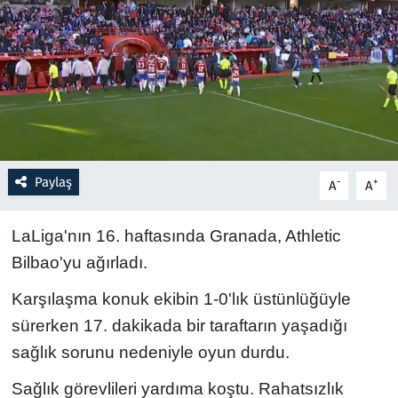
Resmi İlanlar
Rüya Tabirleri
Sağlık
Savunma Sanayi
Paylaş
-
+
A
A
Seçim 2023
LaLiga'nın 16. haftasında Granada, Athletic
Bilbao'yu ağırladı.
Spor
Karşılaşma konuk ekibin 1-0'lık üstünlüğüyle
Teknoloji ve Bilim
sürerken 17. dakikada bir taraftarın yaşadığı
sağlık sorunu nedeniyle oyun durdu.
Televizyon
Sağlık görevlileri yardıma koştu. Rahatsızlık