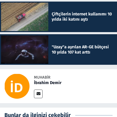
Çiftçilerin internet kullanımı 10
yılda iki katını aştı
"Uzay"a ayrılan AR-GE bütçesi
10 yılda 107 kat arttı
MUHABIR
İbrahim Demir
Bunlar da ilginizi çekebilir