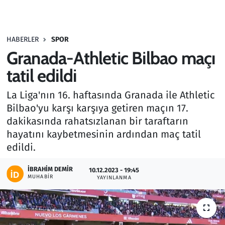
Gündem
HABERLER
SPOR
Haber
Granada-Athletic Bilbao maçı
Kültür Sanat
tatil edildi
La Liga'nın 16. haftasında Granada ile Athletic
Kurumsal Haberler
Bilbao'yu karşı karşıya getiren maçın 17.
dakikasında rahatsızlanan bir taraftarın
Lezzet Durağı
hayatını kaybetmesinin ardından maç tatil
Memur ve Kamu
edildi.
İBRAHIM DEMIR
Otomobil
10.12.2023 - 19:45
MUHABIR
YAYINLANMA
Oyun
Ramazan