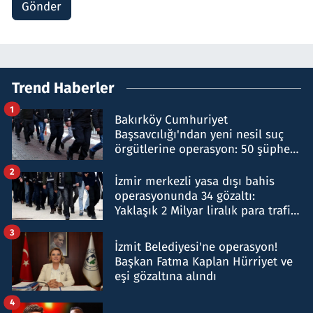
Gönder
Trend Haberler
1
Bakırköy Cumhuriyet
Başsavcılığı'ndan yeni nesil suç
örgütlerine operasyon: 50 şüpheli
hakkında gözaltı kararı
2
İzmir merkezli yasa dışı bahis
operasyonunda 34 gözaltı:
Yaklaşık 2 Milyar liralık para trafiği
tespit edildi
3
İzmit Belediyesi'ne operasyon!
Başkan Fatma Kaplan Hürriyet ve
eşi gözaltına alındı
4