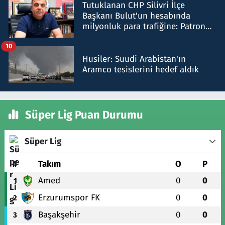
Tutuklanan CHP Silivri İlçe
Başkanı Bulut'un hesabında
milyonluk para trafiğine: Patron
talimat verdi, ben gönderdim
10
Husiler: Suudi Arabistan'ın
Aramco tesislerini hedef aldık
Süper Lig Puan Durumu
Süper Lig
#
Takım
O
P
Amed
0
0
1
Erzurumspor FK
0
0
2
Başakşehir
0
0
3