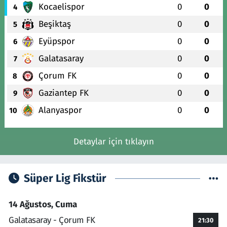
Kocaelispor
0
0
4
Beşiktaş
0
0
5
Eyüpspor
0
0
6
Galatasaray
0
0
7
Çorum FK
0
0
8
Gaziantep FK
0
0
9
Alanyaspor
0
0
10
Detaylar için tıklayın
Süper Lig Fikstür
14 Ağustos, Cuma
Galatasaray - Çorum FK
21:30