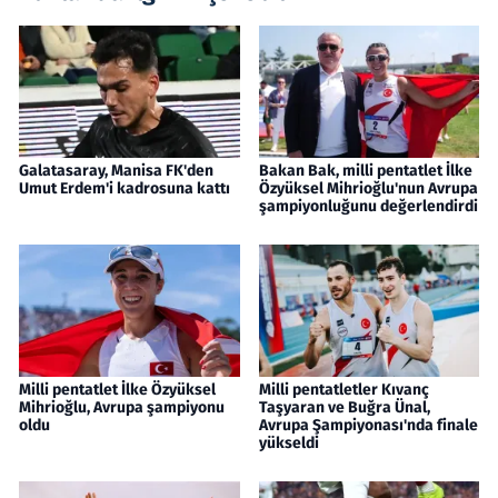
Galatasaray, Manisa FK'den
Bakan Bak, milli pentatlet İlke
Umut Erdem'i kadrosuna kattı
Özyüksel Mihrioğlu'nun Avrupa
şampiyonluğunu değerlendirdi
Milli pentatlet İlke Özyüksel
Milli pentatletler Kıvanç
Mihrioğlu, Avrupa şampiyonu
Taşyaran ve Buğra Ünal,
oldu
Avrupa Şampiyonası'nda finale
yükseldi