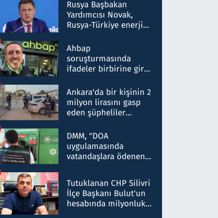
Rusya Başbakan
Yardımcısı Novak,
Rusya-Türkiye enerji
ortaklığının stratejik
nitelikte olduğunu
Ahbap
belirtti
soruşturmasında
ifadeler birbirine girdi:
Dokuz şüphelinin
ifadelerinden ortaya
Ankara'da bir kişinin 2
çıkan tablo şok etti
milyon lirasını gasp
eden şüpheliler
Kırıkkale'de yakalandı
DMM, "DOA
uygulamasında
vatandaşlara ödenen
iade tutarlarının
düşürüldüğü" iddiasını
Tutuklanan CHP Silivri
yalanladı
İlçe Başkanı Bulut'un
hesabında milyonluk
para trafiğine: Patron