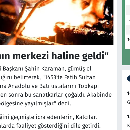
1
ın merkezi haline geldi"
i Başkanı Şahin Karaman, gümüş el
ğını belirterek, "1453'te Fatih Sultan
ra Anadolu ve Batı ustalarını Topkapı
1
kten sonra bu sanatkarlar çoğaldı. Akabinde
G
ölgesine yayılmışlar." dedi.
1
ni geçmişte icra edenlerin, Kalcılar,
nlarda faaliyet gösterdiğini dile getirdi.
K