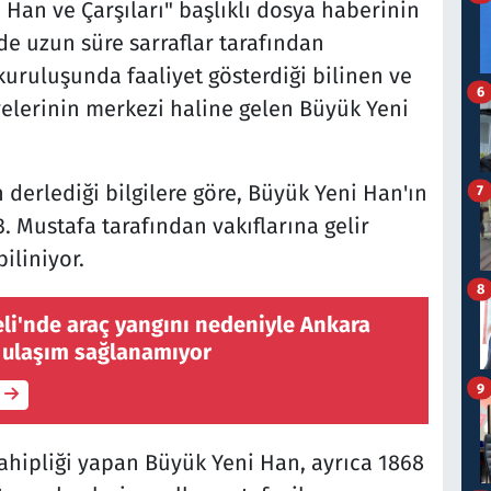
 Han ve Çarşıları" başlıklı dosya haberinin
 uzun süre sarraflar tarafından
 kuruluşunda faaliyet gösterdiği bilinen ve
6
yelerinin merkezi haline gelen Büyük Yeni
derlediği bilgilere göre, Büyük Yeni Han'ın
7
3. Mustafa tarafından vakıflarına gelir
iliniyor.
8
li'nde araç yangını nedeniyle Ankara
 ulaşım sağlanamıyor
9
ahipliği yapan Büyük Yeni Han, ayrıca 1868