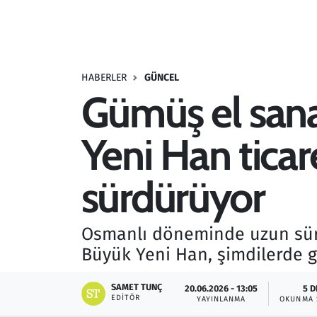
Resmi İlanlar
Rüya Tabirleri
HABERLER
GÜNCEL
Gümüş el sana
Sağlık
Yeni Han ticar
Savunma Sanayi
Seçim 2023
sürdürüyor
Spor
Osmanlı döneminde uzun süre 
Teknoloji ve Bilim
Büyük Yeni Han, şimdilerde g
Televizyon
SAMET TUNÇ
20.06.2026 - 13:05
5 D
EDITÖR
YAYINLANMA
OKUNMA 