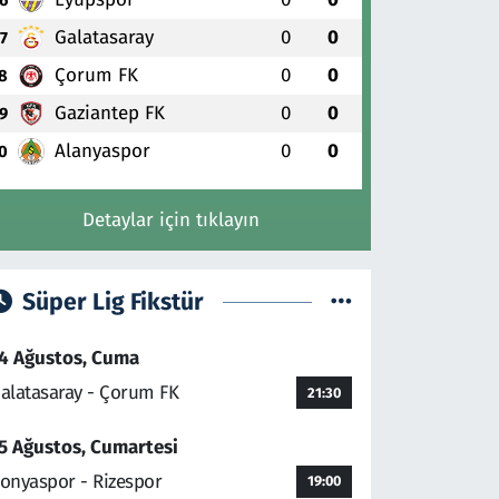
Galatasaray
0
0
7
Çorum FK
0
0
8
Gaziantep FK
0
0
9
Alanyaspor
0
0
0
Detaylar için tıklayın
Süper Lig Fikstür
4 Ağustos, Cuma
alatasaray - Çorum FK
21:30
5 Ağustos, Cumartesi
onyaspor - Rizespor
19:00