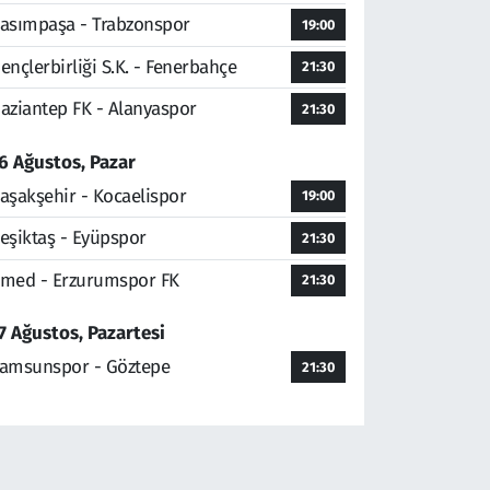
asımpaşa - Trabzonspor
19:00
ençlerbirliği S.K. - Fenerbahçe
21:30
aziantep FK - Alanyaspor
21:30
6 Ağustos, Pazar
aşakşehir - Kocaelispor
19:00
eşiktaş - Eyüpspor
21:30
med - Erzurumspor FK
21:30
7 Ağustos, Pazartesi
amsunspor - Göztepe
21:30