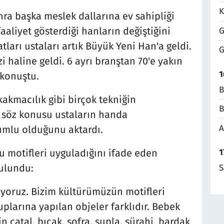
K
nra başka meslek dallarına ev sahipliği
aaliyet gösterdiği hanların değiştiğini
G
arı ustaları artık Büyük Yeni Han'a geldi.
G
 haline geldi. 6 ayrı branştan 70'e yakın
1
 konuştu.
B
akmacılık gibi birçok tekniğin
B
a söz konusu ustaların handa
A
umlu olduğunu aktardı.
1
 motifleri uyguladığını ifade eden
ulundu:
S
uyoruz. Bizim kültürümüzün motifleri
ruplarına yapılan objeler farklıdır. Bebek
n çatal, bıçak, sofra, supla, sürahi, bardak