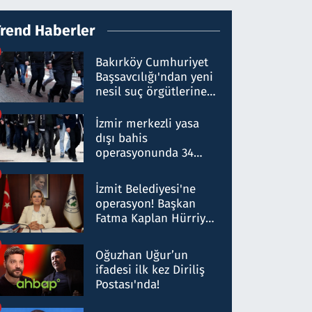
Trend Haberler
Bakırköy Cumhuriyet
Başsavcılığı'ndan yeni
nesil suç örgütlerine
operasyon: 50 şüpheli
hakkında gözaltı kararı
İzmir merkezli yasa
dışı bahis
operasyonunda 34
gözaltı: Yaklaşık 2
Milyar liralık para
İzmit Belediyesi'ne
trafiği tespit edildi
operasyon! Başkan
Fatma Kaplan Hürriyet
ve eşi gözaltına alındı
Oğuzhan Uğur’un
ifadesi ilk kez Diriliş
Postası'nda!