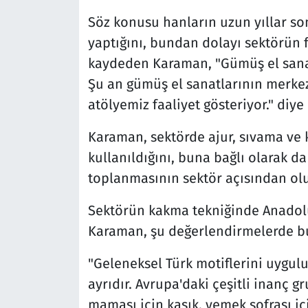
Söz konusu hanların uzun yıllar so
yaptığını, bundan dolayı sektörün f
kaydeden Karaman, "Gümüş el sanatl
Şu an gümüş el sanatlarının merkezi
atölyemiz faaliyet gösteriyor." diye
Karaman, sektörde ajur, sıvama ve k
kullanıldığını, buna bağlı olarak d
toplanmasının sektör açısından ol
Sektörün kakma tekniğinde Anadolu
Karaman, şu değerlendirmelerde b
"Geleneksel Türk motiflerini uygul
ayrıdır. Avrupa'daki çeşitli inanç g
maması için kaşık, yemek sofrası içi