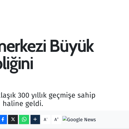
 merkezi Büyük
liğini
aşık 300 yıllık geçmişe sahip
 haline geldi.
-
+
A
A