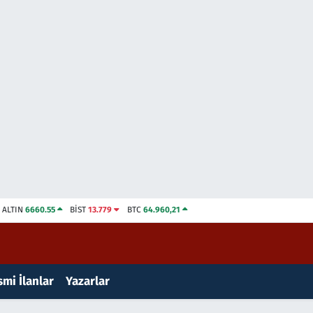
ALTIN
6660.55
BİST
13.779
BTC
64.960,21
mi İlanlar
Yazarlar