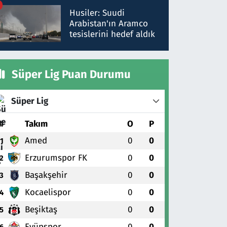
talimat verdi, ben
Husiler: Suudi
gönderdim
Arabistan'ın Aramco
tesislerini hedef aldık
Süper Lig Puan Durumu
Süper Lig
#
Takım
O
P
Amed
0
0
1
Erzurumspor FK
0
0
2
Başakşehir
0
0
3
Kocaelispor
0
0
4
Beşiktaş
0
0
5
Eyüpspor
0
0
6