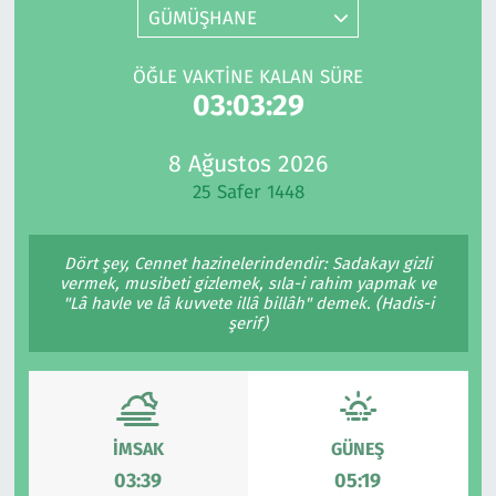
GÜMÜŞHANE
Gündem
ÖĞLE VAKTINE KALAN SÜRE
Haber
03:03:29
Kültür Sanat
8 Ağustos 2026
25 Safer 1448
Kurumsal Haberler
Dört şey, Cennet hazinelerindendir: Sadakayı gizli
Lezzet Durağı
vermek, musibeti gizlemek, sıla-i rahim yapmak ve
"Lâ havle ve lâ kuvvete illâ billâh" demek. (Hadis-i
Memur ve Kamu
şerif)
Otomobil
Oyun
İMSAK
GÜNEŞ
03:39
05:19
Ramazan