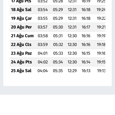
17 Ağu Pts
03:52
05:28
12:31
16:19
19:25
20
18 Ağu Sal
03:54
05:29
12:31
16:18
19:24
20
19 Ağu Çar
03:55
05:29
12:31
16:18
19:22
20
20 Ağu Per
03:57
05:30
12:31
16:17
19:21
20
21 Ağu Cum
03:58
05:31
12:30
16:16
19:19
20
22 Ağu Cts
03:59
05:32
12:30
16:16
19:18
20
23 Ağu Paz
04:01
05:33
12:30
16:15
19:16
20
24 Ağu Pts
04:02
05:34
12:30
16:14
19:15
2
25 Ağu Sal
04:04
05:35
12:29
16:13
19:13
20