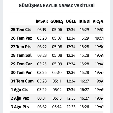
GÜMÜŞHANE AYLIK NAMAZ VAKITLERI
İMSAK
GÜNEŞ
ÖĞLE
İKINDI
AKŞAM
YA
25 Tem Cts
03:19
05:06
12:34
16:29
19:52
2
26 Tem Paz
03:20
05:07
12:34
16:29
19:51
2
27 Tem Pts
03:22
05:08
12:34
16:28
19:50
2
28 Tem Sal
03:23
05:08
12:34
16:28
19:49
2
29 Tem Çar
03:25
05:09
12:34
16:28
19:48
2
30 Tem Per
03:26
05:10
12:34
16:28
19:47
2
31 Tem Cum
03:28
05:11
12:34
16:27
19:46
2
1 Ağu Cts
03:29
05:12
12:34
16:27
19:45
2
2 Ağu Paz
03:31
05:13
12:33
16:27
19:44
2
3 Ağu Pts
03:32
05:14
12:33
16:26
19:43
2