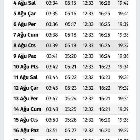
4 Ağu Sal
03:34
05:15
12:33
16:26
19:42
2
5 Ağu Çar
03:35
05:16
12:33
16:25
19:41
2
6 Ağu Per
03:36
05:17
12:33
16:25
19:39
2
7 Ağu Cum
03:38
05:18
12:33
16:25
19:38
2
8 Ağu Cts
03:39
05:19
12:33
16:24
19:37
2
9 Ağu Paz
03:41
05:20
12:33
16:24
19:36
2
10 Ağu Pts
03:42
05:21
12:33
16:23
19:34
2
11 Ağu Sal
03:44
05:22
12:32
16:23
19:33
2
12 Ağu Çar
03:45
05:23
12:32
16:22
19:32
2
13 Ağu Per
03:47
05:24
12:32
16:21
19:31
2
14 Ağu Cum
03:48
05:25
12:32
16:21
19:29
20
15 Ağu Cts
03:50
05:26
12:32
16:20
19:28
20
16 Ağu Paz
03:51
05:27
12:32
16:20
19:27
20