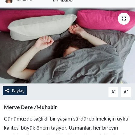
YAYINLANMA
Resmi İlanlar
Rüya Tabirleri
Sağlık
Savunma Sanayi
Seçim 2023
Spor
Paylaş
-
+
A
A
Teknoloji ve Bilim
Merve Dere /Muhabir
Günümüzde sağlıklı bir yaşam sürdürebilmek için uyku
Televizyon
kalitesi büyük önem taşıyor. Uzmanlar, her bireyin