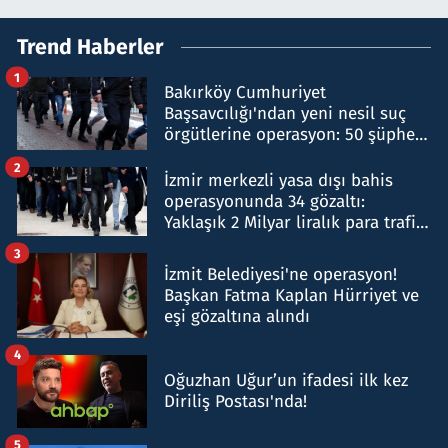
Trend Haberler
1
Bakırköy Cumhuriyet
Başsavcılığı'ndan yeni nesil suç
örgütlerine operasyon: 50 şüpheli
hakkında gözaltı kararı
2
İzmir merkezli yasa dışı bahis
operasyonunda 34 gözaltı:
Yaklaşık 2 Milyar liralık para trafiği
tespit edildi
3
İzmit Belediyesi'ne operasyon!
Başkan Fatma Kaplan Hürriyet ve
eşi gözaltına alındı
4
Oğuzhan Uğur’un ifadesi ilk kez
Diriliş Postası'nda!
5