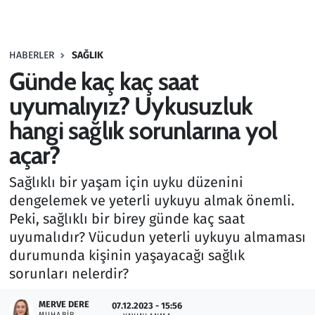
Gündem
HABERLER
SAĞLIK
Haber
Günde kaç kaç saat
Kültür Sanat
uyumalıyız? Uykusuzluk
hangi sağlık sorunlarına yol
Kurumsal Haberler
açar?
Lezzet Durağı
Sağlıklı bir yaşam için uyku düzenini
dengelemek ve yeterli uykuyu almak önemli.
Memur ve Kamu
Peki, sağlıklı bir birey günde kaç saat
uyumalıdır? Vücudun yeterli uykuyu almaması
Otomobil
durumunda kişinin yaşayacağı sağlık
sorunları nelerdir?
Oyun
MERVE DERE
07.12.2023 - 15:56
Ramazan
MUHABIR