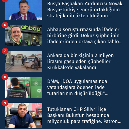
Rusya Başbakan Yardımcısı Novak,
Rusya-Türkiye enerji ortaklığının
stratejik nitelikte olduğunu
belirtti
6
Ahbap soruşturmasında ifadeler
birbirine girdi: Dokuz şüphelinin
ifadelerinden ortaya çıkan tablo
şok etti
7
Ankara'da bir kişinin 2 milyon
lirasını gasp eden şüpheliler
Kırıkkale'de yakalandı
8
DMM, "DOA uygulamasında
vatandaşlara ödenen iade
tutarlarının düşürüldüğü"
iddiasını yalanladı
9
Tutuklanan CHP Silivri İlçe
Başkanı Bulut'un hesabında
milyonluk para trafiğine: Patron
talimat verdi, ben gönderdim