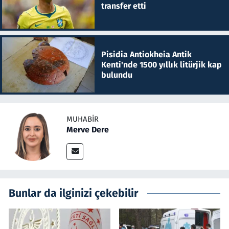
transfer etti
Pisidia Antiokheia Antik
Kenti'nde 1500 yıllık litürjik kap
bulundu
MUHABIR
Merve Dere
Bunlar da ilginizi çekebilir