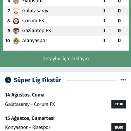
Eyüpspor
0
0
6
Galatasaray
0
0
7
Çorum FK
0
0
8
Gaziantep FK
0
0
9
Alanyaspor
0
0
10
Detaylar için tıklayın
Süper Lig Fikstür
14 Ağustos, Cuma
Galatasaray - Çorum FK
21:30
15 Ağustos, Cumartesi
Konyaspor - Rizespor
19:00