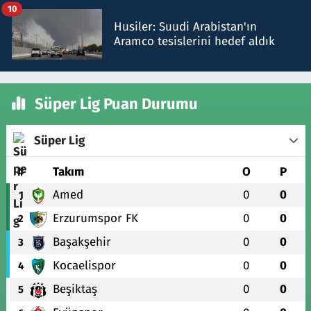
10
Husiler: Suudi Arabistan'ın
Aramco tesislerini hedef aldık
Süper Lig Puan Durumu
Süper Lig
#
Takım
O
P
Amed
0
0
1
Erzurumspor FK
0
0
2
Başakşehir
0
0
3
Kocaelispor
0
0
4
Beşiktaş
0
0
5