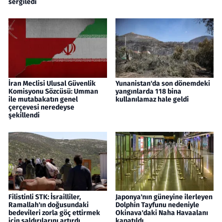
sergiledi
İran Meclisi Ulusal Güvenlik
Yunanistan'da son dönemdeki
Komisyonu Sözcüsü: Umman
yangınlarda 118 bina
ile mutabakatın genel
kullanılamaz hale geldi
çerçevesi neredeyse
şekillendi
Filistinli STK: İsrailliler,
Japonya'nın güneyine ilerleyen
Ramallah'ın doğusundaki
Dolphin Tayfunu nedeniyle
bedevileri zorla göç ettirmek
Okinava'daki Naha Havaalanı
için saldırılarını artırdı
kapatıldı