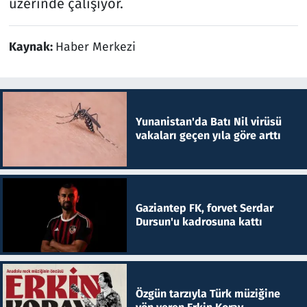
üzerinde çalışıyor.
Kaynak:
Haber Merkezi
Yunanistan'da Batı Nil virüsü
vakaları geçen yıla göre arttı
Gaziantep FK, forvet Serdar
Dursun'u kadrosuna kattı
Özgün tarzıyla Türk müziğine