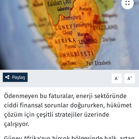
Resmi İlanlar
Rüya Tabirleri
Sağlık
Savunma Sanayi
Paylaş
Seçim 2023
-
+
A
A
Spor
Ödenmeyen bu faturalar, enerji sektöründe
ciddi finansal sorunlar doğururken, hükümet
Teknoloji ve Bilim
çözüm için çeşitli stratejiler üzerinde
çalışıyor.
Televizyon
Güney Afrika'nın birçok bölgesinde halk, artan