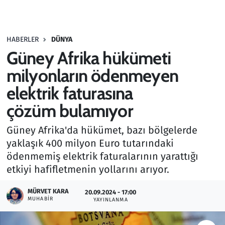
Gündem
HABERLER
DÜNYA
Haber
Güney Afrika hükümeti
Kültür Sanat
milyonların ödenmeyen
elektrik faturasına
Kurumsal Haberler
çözüm bulamıyor
Lezzet Durağı
Güney Afrika'da hükümet, bazı bölgelerde
yaklaşık 400 milyon Euro tutarındaki
Memur ve Kamu
ödenmemiş elektrik faturalarının yarattığı
etkiyi hafifletmenin yollarını arıyor.
Otomobil
MÜRVET KARA
20.09.2024 - 17:00
Oyun
MUHABIR
YAYINLANMA
Ramazan