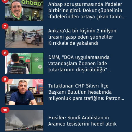
Ahbap soruşturmasında ifadeler
birbirine girdi: Dokuz şüphelinin
ifadelerinden ortaya çıkan tablo
şok etti
7
Ankara'da bir kişinin 2 milyon
lirasını gasp eden şüpheliler
Kırıkkale'de yakalandı
8
DMM, "DOA uygulamasında
vatandaşlara ödenen iade
tutarlarının düşürüldüğü"
iddiasını yalanladı
9
Tutuklanan CHP Silivri İlçe
Başkanı Bulut'un hesabında
milyonluk para trafiğine: Patron
talimat verdi, ben gönderdim
10
Husiler: Suudi Arabistan'ın
Aramco tesislerini hedef aldık