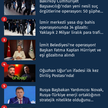
Bakırköy Cumhuriyet
Başsavcılığı'ndan yeni nesil suç
örgütlerine operasyon: 50 şüpheli
hakkında gözaltı kararı
2
İzmir merkezli yasa dışı bahis
operasyonunda 34 gözaltı:
Yaklaşık 2 Milyar liralık para trafiği
tespit edildi
3
İzmit Belediyesi'ne operasyon!
Başkan Fatma Kaplan Hürriyet ve
eşi gözaltına alındı
4
Oğuzhan Uğur’un ifadesi ilk kez
Diriliş Postası'nda!
5
Rusya Başbakan Yardımcısı Novak,
Rusya-Türkiye enerji ortaklığının
stratejik nitelikte olduğunu
belirtti
6