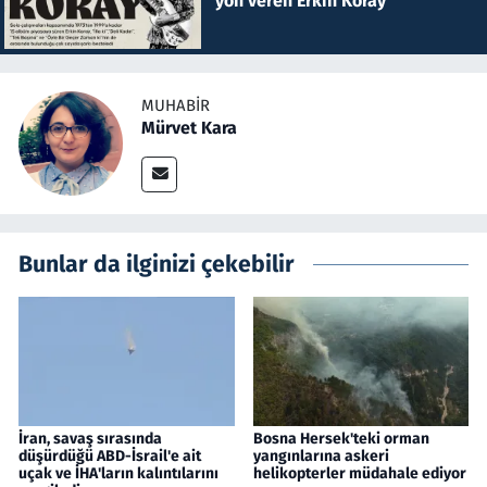
yön veren Erkin Koray
MUHABIR
Mürvet Kara
Bunlar da ilginizi çekebilir
İran, savaş sırasında
Bosna Hersek'teki orman
düşürdüğü ABD-İsrail'e ait
yangınlarına askeri
uçak ve İHA'ların kalıntılarını
helikopterler müdahale ediyor