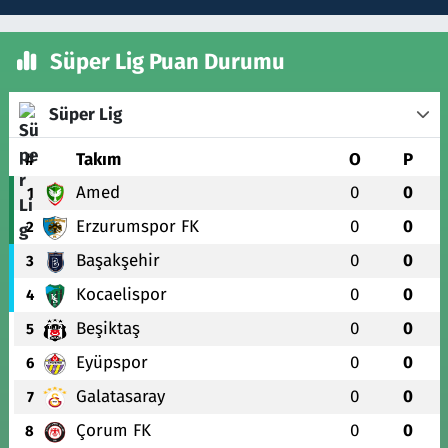
Süper Lig Puan Durumu
Süper Lig
#
Takım
O
P
Amed
0
0
1
Erzurumspor FK
0
0
2
Başakşehir
0
0
3
Kocaelispor
0
0
4
Beşiktaş
0
0
5
Eyüpspor
0
0
6
Galatasaray
0
0
7
Çorum FK
0
0
8