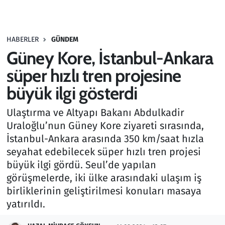
Gündem
HABERLER
GÜNDEM
Haber
Güney Kore, İstanbul-Ankara
Kültür Sanat
süper hızlı tren projesine
büyük ilgi gösterdi
Kurumsal Haberler
Ulaştırma ve Altyapı Bakanı Abdulkadir
Lezzet Durağı
Uraloğlu’nun Güney Kore ziyareti sırasında,
İstanbul-Ankara arasında 350 km/saat hızla
Memur ve Kamu
seyahat edebilecek süper hızlı tren projesi
büyük ilgi gördü. Seul’de yapılan
Otomobil
görüşmelerde, iki ülke arasındaki ulaşım iş
birliklerinin geliştirilmesi konuları masaya
Oyun
yatırıldı.
Ramazan