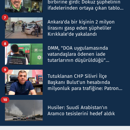
birbirine girdi: Dokuz şüphelinin
ifadelerinden ortaya çıkan tablo
şok etti
7
Ankara'da bir kişinin 2 milyon
lirasını gasp eden şüpheliler
Kırıkkale'de yakalandı
8
DMM, "DOA uygulamasında
vatandaşlara ödenen iade
tutarlarının düşürüldüğü"
iddiasını yalanladı
9
Tutuklanan CHP Silivri İlçe
Başkanı Bulut'un hesabında
milyonluk para trafiğine: Patron
talimat verdi, ben gönderdim
10
Husiler: Suudi Arabistan'ın
Aramco tesislerini hedef aldık