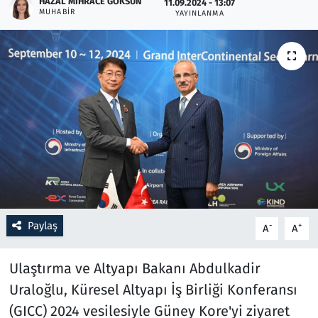
HAZAL MIHRACE GÖKSUN
11.09.2024 - 13:07
MUHABIR
YAYINLANMA
Resmi İlanlar
Rüya Tabirleri
Sağlık
Savunma Sanayi
Seçim 2023
Spor
Paylaş
-
+
A
A
Teknoloji ve Bilim
Ulaştırma ve Altyapı Bakanı Abdulkadir
Televizyon
Uraloğlu, Küresel Altyapı İş Birliği Konferansı
(GICC) 2024 vesilesiyle Güney Kore'yi ziyaret