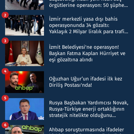
örgütlerine operasyon: 50 şüpheli
hakkında gözaltı kararı
2
İzmir merkezli yasa dışı bahis
operasyonunda 34 gözaltı:
Yaklaşık 2 Milyar liralık para trafiği
tespit edildi
3
İzmit Belediyesi'ne operasyon!
Başkan Fatma Kaplan Hürriyet ve
eşi gözaltına alındı
4
Oğuzhan Uğur’un ifadesi ilk kez
Diriliş Postası'nda!
5
Rusya Başbakan Yardımcısı Novak,
Rusya-Türkiye enerji ortaklığının
stratejik nitelikte olduğunu
belirtti
6
Ahbap soruşturmasında ifadeler