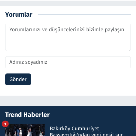
Yorumlar
Gönder
Trend Haberler
1
Bakırköy Cumhuriyet
Başsavcılığı'ndan yeni nesil suç