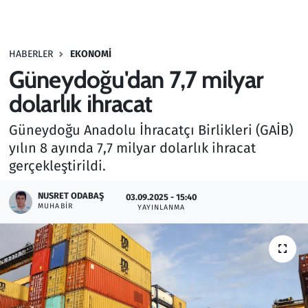
Gündem
HABERLER
EKONOMI
Haber
Güneydoğu'dan 7,7 milyar
Kültür Sanat
dolarlık ihracat
Güneydoğu Anadolu İhracatçı Birlikleri (GAİB)
Kurumsal Haberler
yılın 8 ayında 7,7 milyar dolarlık ihracat
gerçekleştirildi.
Lezzet Durağı
NUSRET ODABAŞ
03.09.2025 - 15:40
Memur ve Kamu
MUHABIR
YAYINLANMA
Otomobil
Oyun
Ramazan