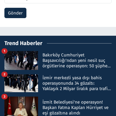
Gönder
Trend Haberler
1
Bakırköy Cumhuriyet
Başsavcılığı'ndan yeni nesil suç
örgütlerine operasyon: 50 şüpheli
hakkında gözaltı kararı
2
İzmir merkezli yasa dışı bahis
operasyonunda 34 gözaltı:
Yaklaşık 2 Milyar liralık para trafiği
tespit edildi
3
İzmit Belediyesi'ne operasyon!
Başkan Fatma Kaplan Hürriyet ve
eşi gözaltına alındı