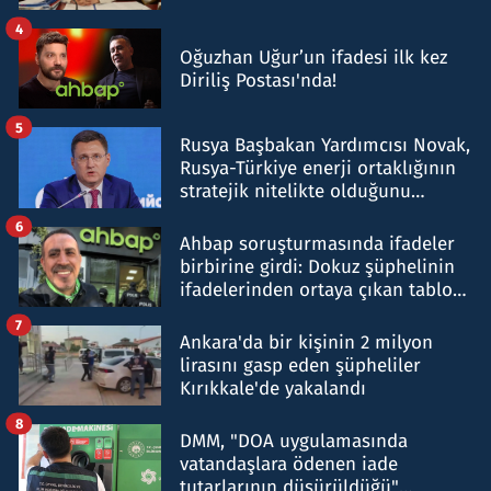
4
Oğuzhan Uğur’un ifadesi ilk kez
Diriliş Postası'nda!
5
Rusya Başbakan Yardımcısı Novak,
Rusya-Türkiye enerji ortaklığının
stratejik nitelikte olduğunu
belirtti
6
Ahbap soruşturmasında ifadeler
birbirine girdi: Dokuz şüphelinin
ifadelerinden ortaya çıkan tablo
şok etti
7
Ankara'da bir kişinin 2 milyon
lirasını gasp eden şüpheliler
Kırıkkale'de yakalandı
8
DMM, "DOA uygulamasında
vatandaşlara ödenen iade
tutarlarının düşürüldüğü"