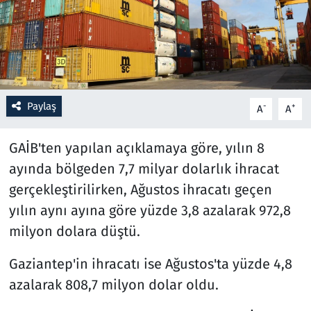
Resmi İlanlar
Rüya Tabirleri
Sağlık
Paylaş
-
+
A
A
Savunma Sanayi
GAİB'ten yapılan açıklamaya göre, yılın 8
ayında bölgeden 7,7 milyar dolarlık ihracat
Seçim 2023
gerçekleştirilirken, Ağustos ihracatı geçen
yılın aynı ayına göre yüzde 3,8 azalarak 972,8
Spor
milyon dolara düştü.
Teknoloji ve Bilim
Gaziantep'in ihracatı ise Ağustos'ta yüzde 4,8
Televizyon
azalarak 808,7 milyon dolar oldu.