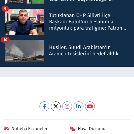
iddiasını yalanladı
9
Tutuklanan CHP Silivri İlçe
Başkanı Bulut'un hesabında
milyonluk para trafiğine: Patron
talimat verdi, ben gönderdim
10
Husiler: Suudi Arabistan'ın
Aramco tesislerini hedef aldık
Nöbetçi Eczaneler
Hava Durumu