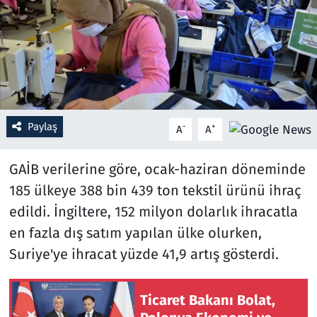
Resmi İlanlar
Rüya Tabirleri
Sağlık
Paylaş
-
+
A
A
Savunma Sanayi
GAİB verilerine göre, ocak-haziran döneminde
Seçim 2023
185 ülkeye 388 bin 439 ton tekstil ürünü ihraç
edildi. İngiltere, 152 milyon dolarlık ihracatla
Spor
en fazla dış satım yapılan ülke olurken,
Teknoloji ve Bilim
Suriye'ye ihracat yüzde 41,9 artış gösterdi.
Televizyon
Ticaret Bakanı Bolat,