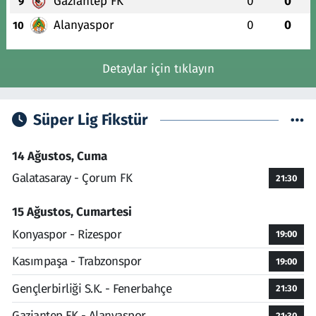
Gaziantep FK
0
0
9
Alanyaspor
0
0
10
Detaylar için tıklayın
Süper Lig Fikstür
14 Ağustos, Cuma
Galatasaray - Çorum FK
21:30
15 Ağustos, Cumartesi
Konyaspor - Rizespor
19:00
Kasımpaşa - Trabzonspor
19:00
Gençlerbirliği S.K. - Fenerbahçe
21:30
Gaziantep FK - Alanyaspor
21:30