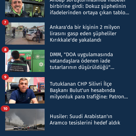
birbirine girdi: Dokuz şüphelinin
ifadelerinden ortaya çıkan tablo
şok etti
7
Ankara'da bir kişinin 2 milyon
lirasını gasp eden şüpheliler
Kırıkkale'de yakalandı
8
DMM, "DOA uygulamasında
vatandaşlara ödenen iade
tutarlarının düşürüldüğü"
iddiasını yalanladı
9
Tutuklanan CHP Silivri İlçe
Başkanı Bulut'un hesabında
milyonluk para trafiğine: Patron
talimat verdi, ben gönderdim
10
Husiler: Suudi Arabistan'ın
Aramco tesislerini hedef aldık