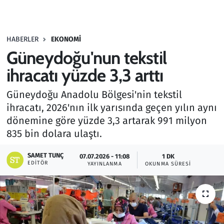
Gündem
HABERLER
EKONOMI
Haber
Güneydoğu'nun tekstil
Kültür Sanat
ihracatı yüzde 3,3 arttı
Güneydoğu Anadolu Bölgesi'nin tekstil
Kurumsal Haberler
ihracatı, 2026'nın ilk yarısında geçen yılın aynı
dönemine göre yüzde 3,3 artarak 991 milyon
Lezzet Durağı
835 bin dolara ulaştı.
Memur ve Kamu
SAMET TUNÇ
07.07.2026 - 11:08
1 DK
EDITÖR
YAYINLANMA
OKUNMA SÜRESI
Otomobil
Oyun
Ramazan