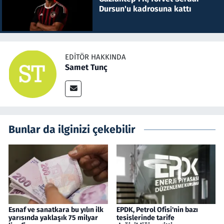
Dursun'u kadrosuna kattı
EDITÖR HAKKINDA
Samet Tunç
Bunlar da ilginizi çekebilir
Esnaf ve sanatkara bu yılın ilk
EPDK, Petrol Ofisi'nin bazı
yarısında yaklaşık 75 milyar
tesislerinde tarife