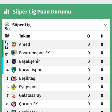
Süper Lig Puan Durumu
Süper Lig
#
Takım
O
P
Amed
0
0
1
Erzurumspor FK
0
0
2
Başakşehir
0
0
3
Kocaelispor
0
0
4
Beşiktaş
0
0
5
Eyüpspor
0
0
6
Galatasaray
0
0
7
Çorum FK
0
0
8