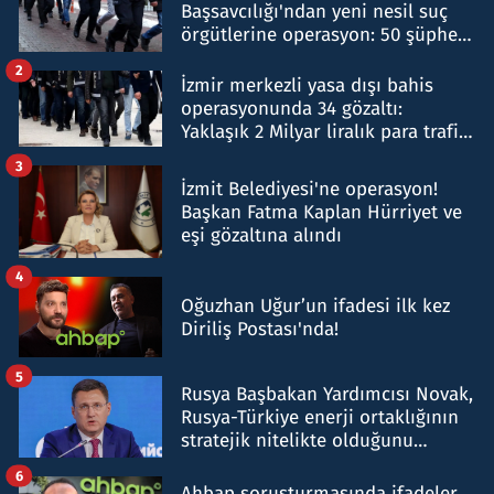
Başsavcılığı'ndan yeni nesil suç
örgütlerine operasyon: 50 şüpheli
hakkında gözaltı kararı
2
İzmir merkezli yasa dışı bahis
operasyonunda 34 gözaltı:
Yaklaşık 2 Milyar liralık para trafiği
tespit edildi
3
İzmit Belediyesi'ne operasyon!
Başkan Fatma Kaplan Hürriyet ve
eşi gözaltına alındı
4
Oğuzhan Uğur’un ifadesi ilk kez
Diriliş Postası'nda!
5
Rusya Başbakan Yardımcısı Novak,
Rusya-Türkiye enerji ortaklığının
stratejik nitelikte olduğunu
belirtti
6
Ahbap soruşturmasında ifadeler