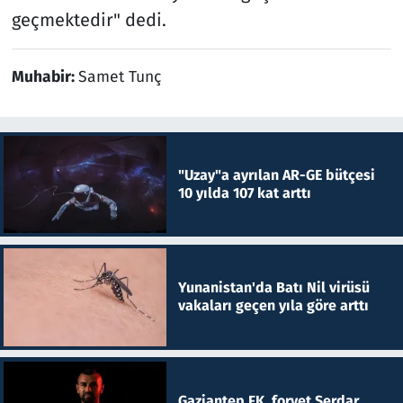
geçmektedir" dedi.
Muhabir:
Samet Tunç
"Uzay"a ayrılan AR-GE bütçesi
10 yılda 107 kat arttı
Yunanistan'da Batı Nil virüsü
vakaları geçen yıla göre arttı
Gaziantep FK, forvet Serdar