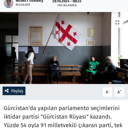
NUSRET ODABAŞ
28.10.2024 - 08:32
MUHABIR
YAYINLANMA
Resmi İlanlar
Rüya Tabirleri
Sağlık
Savunma Sanayi
Seçim 2023
Spor
Paylaş
-
+
A
A
Teknoloji ve Bilim
Gürcistan'da yapılan parlamento seçimlerini
Televizyon
iktidar partisi "Gürcistan Rüyası" kazandı.
Yüzde 54 oyla 91 milletvekili çıkaran parti, tek