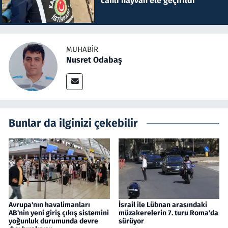
canlı hayvan ele geçirildi
MUHABIR
Nusret Odabaş
Bunlar da ilginizi çekebilir
Avrupa'nın havalimanları
İsrail ile Lübnan arasındaki
AB'nin yeni giriş çıkış sistemini
müzakerelerin 7. turu Roma'da
yoğunluk durumunda devre
sürüyor