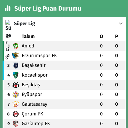
Süper Lig Puan Durumu
Süper Lig
#
Takım
O
P
Amed
0
0
1
Erzurumspor FK
0
0
2
Başakşehir
0
0
3
Kocaelispor
0
0
4
Beşiktaş
0
0
5
Eyüpspor
0
0
6
Galatasaray
0
0
7
Çorum FK
0
0
8
Gaziantep FK
0
0
9