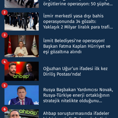
örgütlerine operasyon: 50 şüpheli
hakkında gözaltı kararı
2
İzmir merkezli yasa dışı bahis
operasyonunda 34 gözaltı:
Yaklaşık 2 Milyar liralık para trafiği
tespit edildi
3
İzmit Belediyesi'ne operasyon!
Başkan Fatma Kaplan Hürriyet ve
eşi gözaltına alındı
4
Oğuzhan Uğur’un ifadesi ilk kez
Diriliş Postası'nda!
5
Rusya Başbakan Yardımcısı Novak,
Rusya-Türkiye enerji ortaklığının
stratejik nitelikte olduğunu
belirtti
6
Ahbap soruşturmasında ifadeler