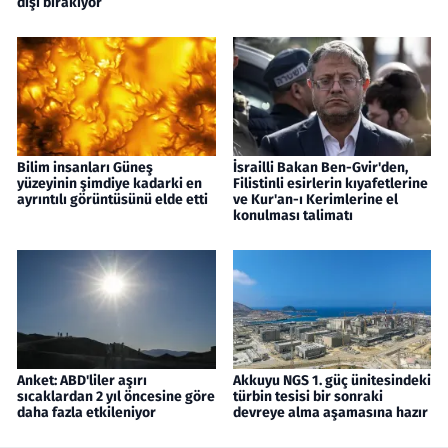
dışı bırakıyor
Bilim insanları Güneş
İsrailli Bakan Ben-Gvir'den,
yüzeyinin şimdiye kadarki en
Filistinli esirlerin kıyafetlerine
ayrıntılı görüntüsünü elde etti
ve Kur'an-ı Kerimlerine el
konulması talimatı
Anket: ABD'liler aşırı
Akkuyu NGS 1. güç ünitesindeki
sıcaklardan 2 yıl öncesine göre
türbin tesisi bir sonraki
daha fazla etkileniyor
devreye alma aşamasına hazır