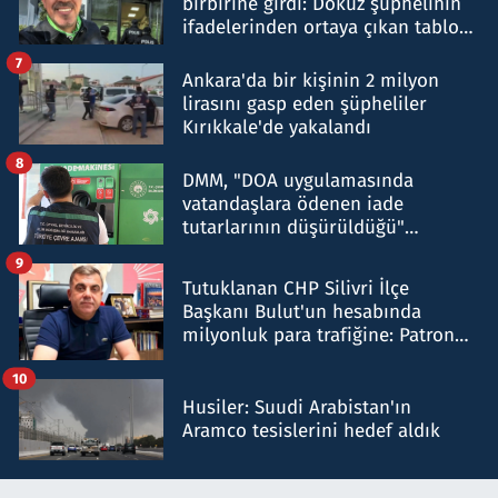
birbirine girdi: Dokuz şüphelinin
ifadelerinden ortaya çıkan tablo
şok etti
7
Ankara'da bir kişinin 2 milyon
lirasını gasp eden şüpheliler
Kırıkkale'de yakalandı
8
DMM, "DOA uygulamasında
vatandaşlara ödenen iade
tutarlarının düşürüldüğü"
iddiasını yalanladı
9
Tutuklanan CHP Silivri İlçe
Başkanı Bulut'un hesabında
milyonluk para trafiğine: Patron
talimat verdi, ben gönderdim
10
Husiler: Suudi Arabistan'ın
Aramco tesislerini hedef aldık