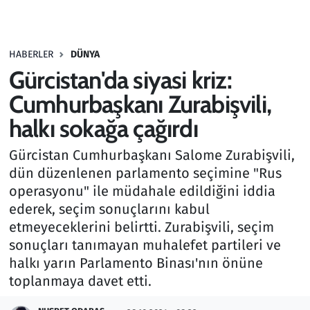
Gündem
HABERLER
DÜNYA
Haber
Gürcistan'da siyasi kriz:
Kültür Sanat
Cumhurbaşkanı Zurabişvili,
halkı sokağa çağırdı
Kurumsal Haberler
Gürcistan Cumhurbaşkanı Salome Zurabişvili,
Lezzet Durağı
dün düzenlenen parlamento seçimine "Rus
operasyonu" ile müdahale edildiğini iddia
Memur ve Kamu
ederek, seçim sonuçlarını kabul
etmeyeceklerini belirtti. Zurabişvili, seçim
Otomobil
sonuçları tanımayan muhalefet partileri ve
halkı yarın Parlamento Binası'nın önüne
Oyun
toplanmaya davet etti.
Ramazan