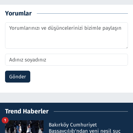
Yorumlar
Gönder
Trend Haberler
1
Bakırköy Cumhuriyet
Başsavcılığı'ndan yeni nesil suç