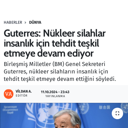
Gündem
HABERLER
DÜNYA
Haber
Guterres: Nükleer silahlar
Kültür Sanat
insanlık için tehdit teşkil
etmeye devam ediyor
Kurumsal Haberler
Birleşmiş Milletler (BM) Genel Sekreteri
Lezzet Durağı
Guterres, nükleer silahların insanlık için
tehdit teşkil etmeye devam ettiğini söyledi.
Memur ve Kamu
VILDAN A.
11.10.2024 - 23:43
EDITÖR
YAYINLANMA
Otomobil
Oyun
Ramazan