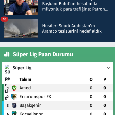
Başkanı Bulut'un hesabında
milyonluk para trafiğine: Patron
talimat verdi, ben gönderdim
10
Husiler: Suudi Arabistan'ın
Aramco tesislerini hedef aldık
Süper Lig Puan Durumu
Süper Lig
#
Takım
O
P
Amed
0
0
1
Erzurumspor FK
0
0
2
Başakşehir
0
0
3
Kocaelispor
0
0
4