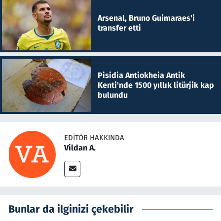
Arsenal, Bruno Guimaraes'i
transfer etti
Pisidia Antiokheia Antik
Kenti'nde 1500 yıllık litürjik kap
bulundu
EDITÖR HAKKINDA
Vildan A.
Bunlar da ilginizi çekebilir