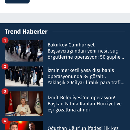
Trend Haberler
1
Bakırköy Cumhuriyet
Başsavcılığı'ndan yeni nesil suç
örgütlerine operasyon: 50 şüpheli
hakkında gözaltı kararı
2
İzmir merkezli yasa dışı bahis
operasyonunda 34 gözaltı:
Yaklaşık 2 Milyar liralık para trafiği
tespit edildi
3
İzmit Belediyesi'ne operasyon!
Başkan Fatma Kaplan Hürriyet ve
eşi gözaltına alındı
4
Oğuzhan Uğur’un ifadesi ilk kez