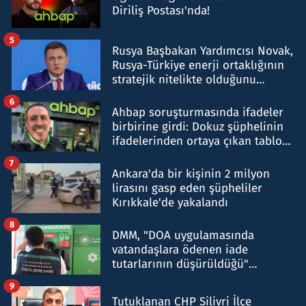
Diriliş Postası'nda!
5
Rusya Başbakan Yardımcısı Novak,
Rusya-Türkiye enerji ortaklığının
stratejik nitelikte olduğunu
belirtti
6
Ahbap soruşturmasında ifadeler
birbirine girdi: Dokuz şüphelinin
ifadelerinden ortaya çıkan tablo
şok etti
7
Ankara'da bir kişinin 2 milyon
lirasını gasp eden şüpheliler
Kırıkkale'de yakalandı
8
DMM, "DOA uygulamasında
vatandaşlara ödenen iade
tutarlarının düşürüldüğü"
iddiasını yalanladı
9
Tutuklanan CHP Silivri İlçe