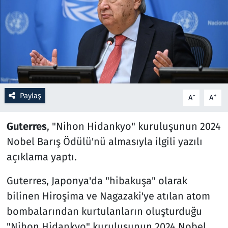
Resmi İlanlar
Rüya Tabirleri
Sağlık
Paylaş
-
+
A
A
Savunma Sanayi
Guterres
, "Nihon Hidankyo" kuruluşunun 2024
Seçim 2023
Nobel Barış Ödülü'nü almasıyla ilgili yazılı
Spor
açıklama yaptı.
Teknoloji ve Bilim
Guterres, Japonya'da "hibakuşa" olarak
bilinen Hiroşima ve Nagazaki'ye atılan atom
Televizyon
bombalarından kurtulanların oluşturduğu
"Nihon Hidankyo" kuruluşunun 2024 Nobel