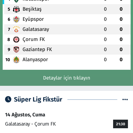
Beşiktaş
0
0
5
Eyüpspor
0
0
6
Galatasaray
0
0
7
Çorum FK
0
0
8
Gaziantep FK
0
0
9
Alanyaspor
0
0
10
Detaylar için tıklayın
Süper Lig Fikstür
14 Ağustos, Cuma
Galatasaray - Çorum FK
21:30