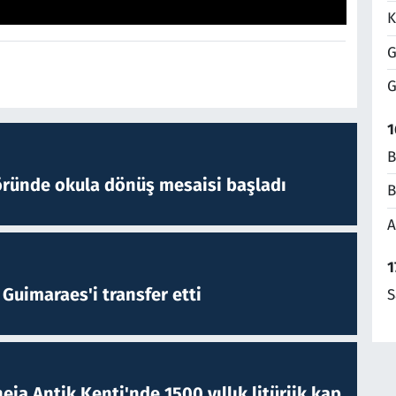
K
G
G
1
B
öründe okula dönüş mesaisi başladı
B
A
1
Guimaraes'i transfer etti
S
eia Antik Kenti'nde 1500 yıllık litürjik kap