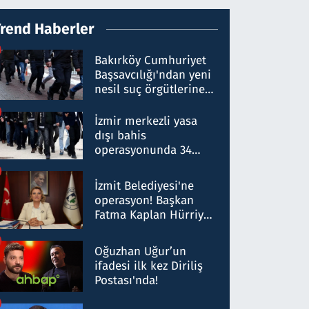
Trend Haberler
Bakırköy Cumhuriyet
Başsavcılığı'ndan yeni
nesil suç örgütlerine
operasyon: 50 şüpheli
hakkında gözaltı kararı
İzmir merkezli yasa
dışı bahis
operasyonunda 34
gözaltı: Yaklaşık 2
Milyar liralık para
İzmit Belediyesi'ne
trafiği tespit edildi
operasyon! Başkan
Fatma Kaplan Hürriyet
ve eşi gözaltına alındı
Oğuzhan Uğur’un
ifadesi ilk kez Diriliş
Postası'nda!