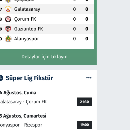
Galatasaray
0
0
7
Çorum FK
0
0
8
Gaziantep FK
0
0
9
Alanyaspor
0
0
0
Detaylar için tıklayın
Süper Lig Fikstür
4 Ağustos, Cuma
alatasaray - Çorum FK
21:30
5 Ağustos, Cumartesi
onyaspor - Rizespor
19:00