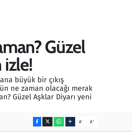
zaman? Güzel
izle!
ana büyük bir çıkış
ünün ne zaman olacağı merak
an? Güzel Aşklar Diyarı yeni
-
+
A
A