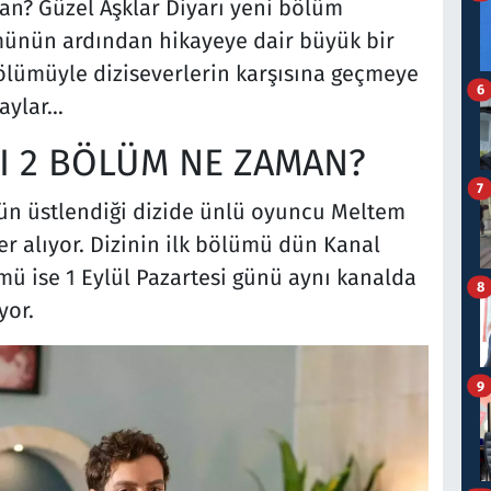
an? Güzel Aşklar Diyarı yeni bölüm
ümünün ardından hikayeye dair büyük bir
bölümüyle diziseverlerin karşısına geçmeye
6
taylar…
I 2 BÖLÜM NE ZAMAN?
7
ün üstlendiği dizide ünlü oyuncu Meltem
r alıyor. Dizinin ilk bölümü dün Kanal
mü ise 1 Eylül Pazartesi günü aynı kanalda
8
yor.
9