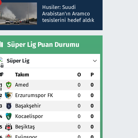
talimat verdi, ben
Husiler: Suudi
gönderdim
Arabistan'ın Aramco
tesislerini hedef aldık
Süper Lig Puan Durumu
Süper Lig
#
Takım
O
P
Amed
0
0
1
Erzurumspor FK
0
0
2
Başakşehir
0
0
3
Kocaelispor
0
0
4
Beşiktaş
0
0
5
Eyüpspor
0
0
6