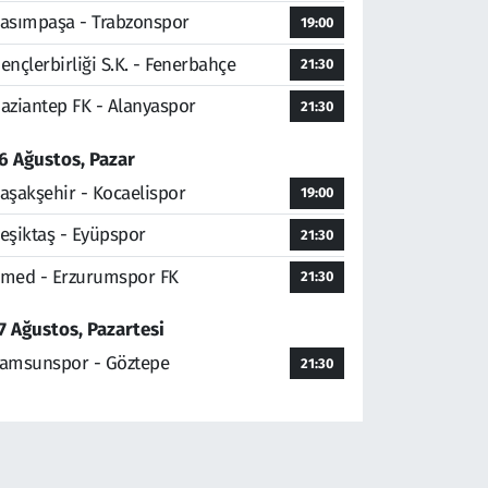
asımpaşa - Trabzonspor
19:00
ençlerbirliği S.K. - Fenerbahçe
21:30
aziantep FK - Alanyaspor
21:30
6 Ağustos, Pazar
aşakşehir - Kocaelispor
19:00
eşiktaş - Eyüpspor
21:30
med - Erzurumspor FK
21:30
7 Ağustos, Pazartesi
amsunspor - Göztepe
21:30