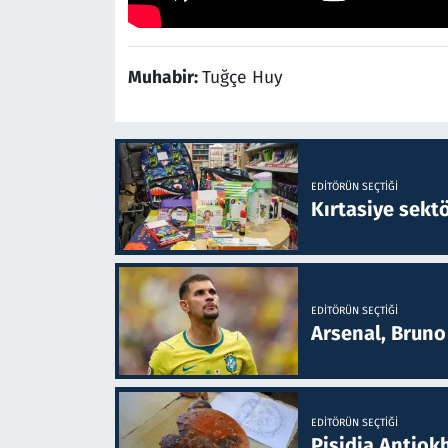
Muhabir:
Tuğçe Huy
EDITÖRÜN SEÇTIĞI
Kırtasiye sekt
EDITÖRÜN SEÇTIĞI
Arsenal, Bruno 
EDITÖRÜN SEÇTIĞI
Pisidia Antiokh