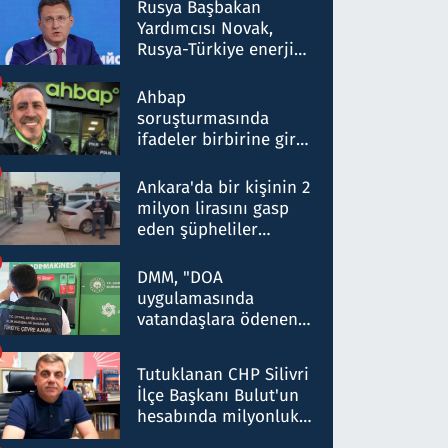
Rusya Başbakan
Yardımcısı Novak,
Rusya-Türkiye enerji
ortaklığının stratejik
nitelikte olduğunu
Ahbap
belirtti
soruşturmasında
ifadeler birbirine girdi:
Dokuz şüphelinin
ifadelerinden ortaya
Ankara'da bir kişinin 2
çıkan tablo şok etti
milyon lirasını gasp
eden şüpheliler
Kırıkkale'de yakalandı
DMM, "DOA
uygulamasında
vatandaşlara ödenen
iade tutarlarının
düşürüldüğü" iddiasını
Tutuklanan CHP Silivri
yalanladı
İlçe Başkanı Bulut'un
hesabında milyonluk
para trafiğine: Patron