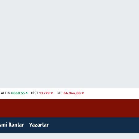
ALTIN
6660.55
BİST
13.779
BTC
64.944,08
mi İlanlar
Yazarlar