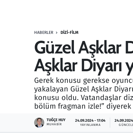
Resmi İlanlar
Rüya Tabirleri
HABERLER
DIZI-FILM
Güzel Aşklar 
Sağlık
Aşklar Diyarı 
Savunma Sanayi
Seçim 2023
Gerek konusu gerekse oyuncu 
yakalayan Güzel Aşklar Diya
Spor
konusu oldu. Vatandaşlar diz
Teknoloji ve Bilim
bölüm fragman izle!” diyerek
Televizyon
TUĞÇE HUY
24.09.2024 - 17:04
24.09.2024
MUHABIR
YAYINLANMA
GÜNCEL