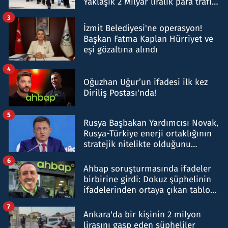
Yaklaşık 2 Milyar liralık para trafiği
tespit edildi
3
İzmit Belediyesi'ne operasyon!
Başkan Fatma Kaplan Hürriyet ve
eşi gözaltına alındı
4
Oğuzhan Uğur’un ifadesi ilk kez
Diriliş Postası'nda!
5
Rusya Başbakan Yardımcısı Novak,
Rusya-Türkiye enerji ortaklığının
stratejik nitelikte olduğunu
belirtti
6
Ahbap soruşturmasında ifadeler
birbirine girdi: Dokuz şüphelinin
ifadelerinden ortaya çıkan tablo
şok etti
7
Ankara'da bir kişinin 2 milyon
lirasını gasp eden şüpheliler