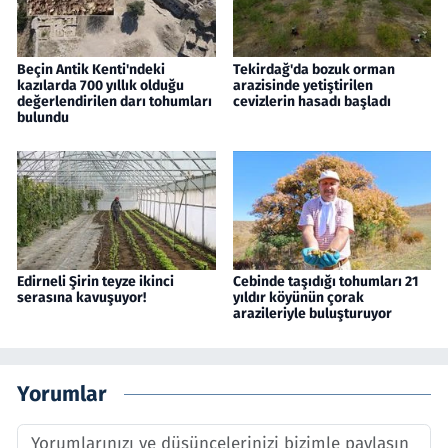
Beçin Antik Kenti'ndeki
Tekirdağ'da bozuk orman
kazılarda 700 yıllık olduğu
arazisinde yetiştirilen
değerlendirilen darı tohumları
cevizlerin hasadı başladı
bulundu
Edirneli Şirin teyze ikinci
Cebinde taşıdığı tohumları 21
serasına kavuşuyor!
yıldır köyünün çorak
arazileriyle buluşturuyor
Yorumlar