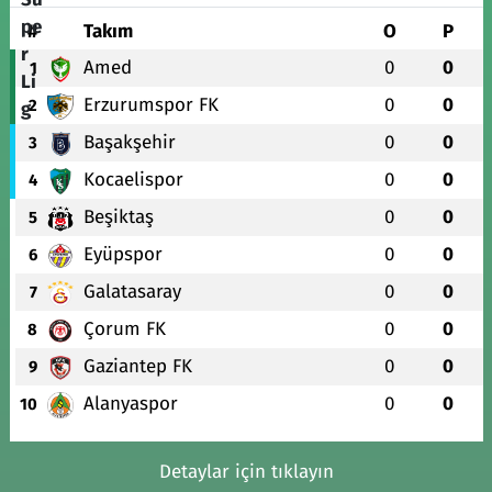
#
Takım
O
P
Amed
0
0
1
Erzurumspor FK
0
0
2
Başakşehir
0
0
3
Kocaelispor
0
0
4
Beşiktaş
0
0
5
Eyüpspor
0
0
6
Galatasaray
0
0
7
Çorum FK
0
0
8
Gaziantep FK
0
0
9
Alanyaspor
0
0
10
Detaylar için tıklayın