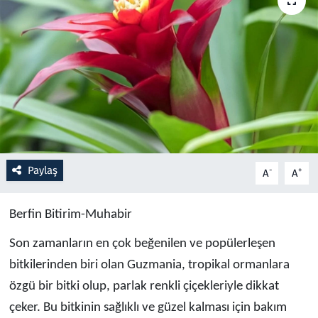
Resmi İlanlar
Rüya Tabirleri
Sağlık
Savunma Sanayi
Paylaş
-
+
A
A
Seçim 2023
Spor
Berfin Bitirim-Muhabir
Son zamanların en çok beğenilen ve popülerleşen
Teknoloji ve Bilim
bitkilerinden biri olan Guzmania, tropikal ormanlara
Televizyon
özgü bir bitki olup, parlak renkli çiçekleriyle dikkat
çeker. Bu bitkinin sağlıklı ve güzel kalması için bakım