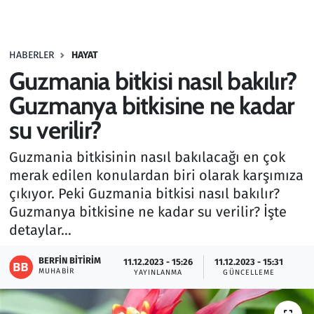
Gündem
HABERLER
HAYAT
Haber
Guzmania bitkisi nasıl bakılır?
Kültür Sanat
Guzmanya bitkisine ne kadar
su verilir?
Kurumsal Haberler
Guzmania bitkisinin nasıl bakılacağı en çok
Lezzet Durağı
merak edilen konulardan biri olarak karşımıza
çıkıyor. Peki Guzmania bitkisi nasıl bakılır?
Memur ve Kamu
Guzmanya bitkisine ne kadar su verilir? İşte
detaylar…
Otomobil
BERFIN BITIRIM
11.12.2023 - 15:26
11.12.2023 - 15:31
MUHABIR
Oyun
YAYINLANMA
GÜNCELLEME
Ramazan