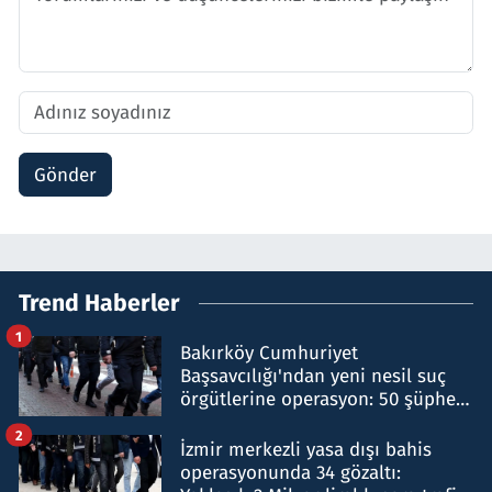
Gönder
Trend Haberler
1
Bakırköy Cumhuriyet
Başsavcılığı'ndan yeni nesil suç
örgütlerine operasyon: 50 şüpheli
hakkında gözaltı kararı
2
İzmir merkezli yasa dışı bahis
operasyonunda 34 gözaltı: