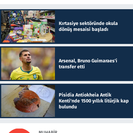
Kırtasiye sektöründe okula
dönüş mesaisi başladı
Arsenal, Bruno Guimaraes'i
transfer etti
Pisidia Antiokheia Antik
Kenti'nde 1500 yıllık litürjik kap
bulundu
MUHABIR