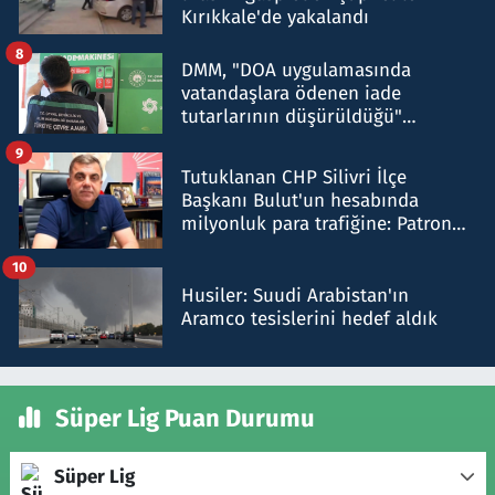
Kırıkkale'de yakalandı
8
DMM, "DOA uygulamasında
vatandaşlara ödenen iade
tutarlarının düşürüldüğü"
iddiasını yalanladı
9
Tutuklanan CHP Silivri İlçe
Başkanı Bulut'un hesabında
milyonluk para trafiğine: Patron
talimat verdi, ben gönderdim
10
Husiler: Suudi Arabistan'ın
Aramco tesislerini hedef aldık
Süper Lig Puan Durumu
Süper Lig