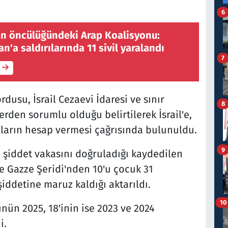
6
an öncülüğündeki Arap Koalisyonu:
n'a saldırılarında 11 sivil yaralandı
7
dusu, İsrail Cezaevi İdaresi ve sınır
8
llerden sorumlu olduğu belirtilerek İsrail'e,
uların hesap vermesi çağrısında bulunuldu.
9
el şiddet vakasını doğruladığı kaydedilen
ve Gazze Şeridi'nden 10'u çocuk 31
l şiddetine maruz kaldığı aktarıldı.
10
nün 2025, 18'inin ise 2023 ve 2024
i.