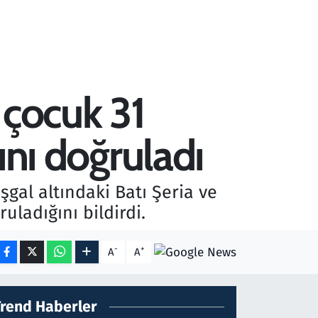
u çocuk 31
ğını doğruladı
işgal altındaki Batı Şeria ve
uladığını bildirdi.
-
+
A
A
Trend Haberler