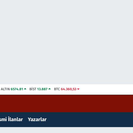
ALTIN
6574.81
BİST
13.887
BTC
64.360,53
mi İlanlar
Yazarlar