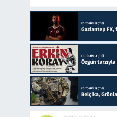
EDITÖRÜN SEÇTIĞI
Gaziantep FK, 
EDITÖRÜN SEÇTIĞI
Özgün tarzıyla
EDITÖRÜN SEÇTIĞI
Belçika, Grönl