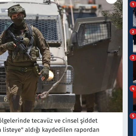
1
2
3
4
5
lgelerinde tecavüz ve cinsel şiddet
ra listeye" aldığı kaydedilen rapordan