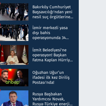
Bakırköy Cumhuriyet
Başsavcılığı'ndan yeni
nesil suç örgütlerine
operasyon: 50 şüpheli
hakkında gözaltı kararı
İzmir merkezli yasa
dışı bahis
operasyonunda 34
gözaltı: Yaklaşık 2
Milyar liralık para
İzmit Belediyesi'ne
trafiği tespit edildi
operasyon! Başkan
Fatma Kaplan Hürriyet
ve eşi gözaltına alındı
Oğuzhan Uğur’un
ifadesi ilk kez Diriliş
Postası'nda!
Rusya Başbakan
Yardımcısı Novak,
Rusya-Türkiye enerji