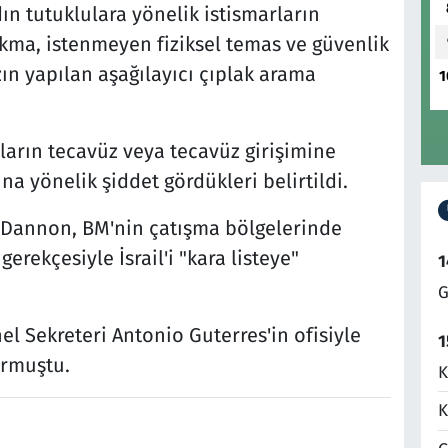
ın tutuklulara yönelik istismarların
rakma, istenmeyen fiziksel temas ve güvenlik
ın yapılan aşağılayıcı çıplak arama
1
ların tecavüz veya tecavüz girişimine
na yönelik şiddet gördükleri belirtildi.
y Dannon, BM'nin çatışma bölgelerinde
erekçesiyle İsrail'i "kara listeye"
1
G
el Sekreteri Antonio Guterres'in ofisiyle
1
urmuştu.
K
K