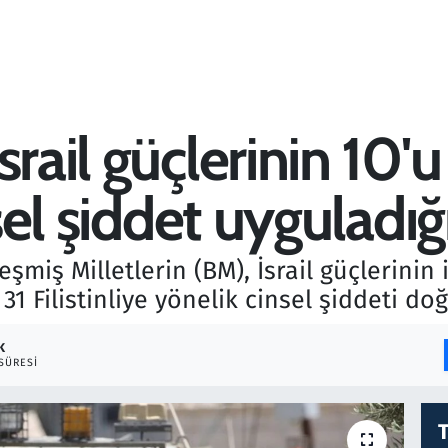
srail güçlerinin 10'
nsel şiddet uyguladı
leşmiş Milletlerin (BM), İsrail güçlerinin 
1 Filistinliye yönelik cinsel şiddeti doğr
K
SÜRESI