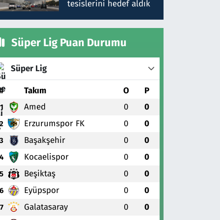
tesislerini hedef aldık
Süper Lig Puan Durumu
Süper Lig
#
Takım
O
P
Amed
0
0
1
Erzurumspor FK
0
0
2
Başakşehir
0
0
3
Kocaelispor
0
0
4
Beşiktaş
0
0
5
Eyüpspor
0
0
6
Galatasaray
0
0
7