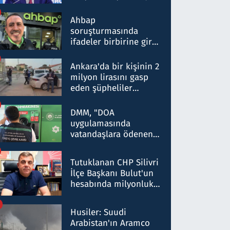
ortaklığının stratejik
nitelikte olduğunu
Ahbap
belirtti
soruşturmasında
ifadeler birbirine girdi:
Dokuz şüphelinin
ifadelerinden ortaya
Ankara'da bir kişinin 2
çıkan tablo şok etti
milyon lirasını gasp
eden şüpheliler
Kırıkkale'de yakalandı
DMM, "DOA
uygulamasında
vatandaşlara ödenen
iade tutarlarının
düşürüldüğü" iddiasını
Tutuklanan CHP Silivri
yalanladı
İlçe Başkanı Bulut'un
hesabında milyonluk
para trafiğine: Patron
talimat verdi, ben
Husiler: Suudi
gönderdim
Arabistan'ın Aramco