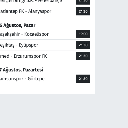
ençlerbirliği S.K. - Fenerbahçe
21:30
aziantep FK - Alanyaspor
21:30
6 Ağustos, Pazar
aşakşehir - Kocaelispor
19:00
eşiktaş - Eyüpspor
21:30
med - Erzurumspor FK
21:30
7 Ağustos, Pazartesi
amsunspor - Göztepe
21:30