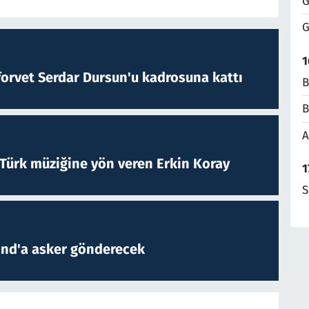
G
G
1
forvet Serdar Dursun'u kadrosuna kattı
B
B
A
 Türk müziğine yön veren Erkin Koray
1
S
and'a asker gönderecek