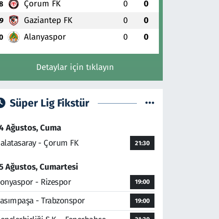
Çorum FK
0
0
8
Gaziantep FK
0
0
9
Alanyaspor
0
0
0
Detaylar için tıklayın
Süper Lig Fikstür
4 Ağustos, Cuma
alatasaray - Çorum FK
21:30
5 Ağustos, Cumartesi
onyaspor - Rizespor
19:00
asımpaşa - Trabzonspor
19:00