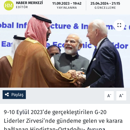
HABER MERKEZI
11.09.2023 - 19:42
25.04.2024 - 21:15
EDITÖR
YAYINLANMA
GÜNCELLEME
Resmi İlanlar
Rüya Tabirleri
Sağlık
Savunma Sanayi
Seçim 2023
Spor
Paylaş
-
+
A
A
Teknoloji ve Bilim
9-10
Eylül
2023’de gerçekleştirilen G-20
Televizyon
Liderler Zirvesi’nde gündeme gelen ve karara
bağlanan Hindistan-Ortadoğu-
Avrupa