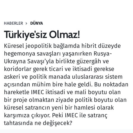
Gündem
HABERLER
DÜNYA
Haber
Türkiye'siz Olmaz!
Kültür Sanat
Küresel jeopolitik bağlamda hibrit düzeyde
hegemonya savaşları yaşanırken Rusya-
Kurumsal Haberler
Ukrayna Savaşı’yla birlikte güzergâh ve
koridorlar gerek ticari ve iktisadi gerekse
Lezzet Durağı
askeri ve politik manada uluslararası sistem
açısından mühim bire hale geldi. Bu noktadan
Memur ve Kamu
hareketle IMEC iktisadi ve mali boyutu olan
bir proje olmaktan ziyade politik boyutu olan
Otomobil
küresel satrancın yeni bir hamlesi olarak
karşımıza çıkıyor. Peki IMEC ile satranç
Oyun
tahtasında ne değişecek?
Ramazan