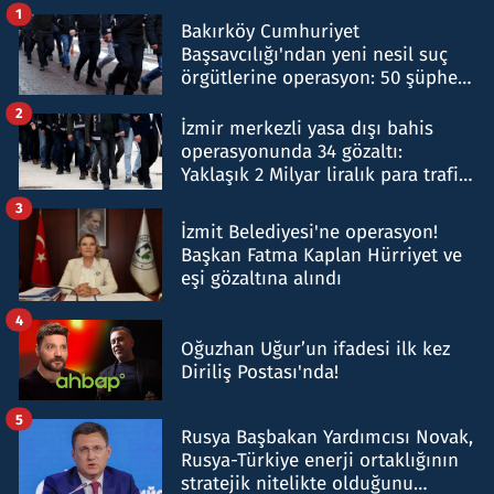
1
Bakırköy Cumhuriyet
Başsavcılığı'ndan yeni nesil suç
örgütlerine operasyon: 50 şüpheli
hakkında gözaltı kararı
2
İzmir merkezli yasa dışı bahis
operasyonunda 34 gözaltı:
Yaklaşık 2 Milyar liralık para trafiği
tespit edildi
3
İzmit Belediyesi'ne operasyon!
Başkan Fatma Kaplan Hürriyet ve
eşi gözaltına alındı
4
Oğuzhan Uğur’un ifadesi ilk kez
Diriliş Postası'nda!
5
Rusya Başbakan Yardımcısı Novak,
Rusya-Türkiye enerji ortaklığının
stratejik nitelikte olduğunu