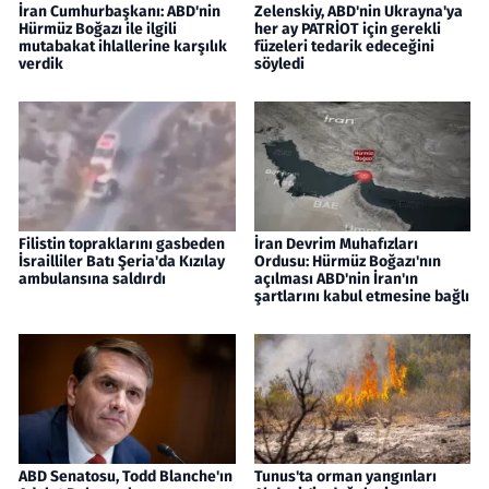
İran Cumhurbaşkanı: ABD'nin
Zelenskiy, ABD'nin Ukrayna'ya
Hürmüz Boğazı ile ilgili
her ay PATRİOT için gerekli
mutabakat ihlallerine karşılık
füzeleri tedarik edeceğini
verdik
söyledi
Filistin topraklarını gasbeden
İran Devrim Muhafızları
İsrailliler Batı Şeria'da Kızılay
Ordusu: Hürmüz Boğazı'nın
ambulansına saldırdı
açılması ABD'nin İran'ın
şartlarını kabul etmesine bağlı
ABD Senatosu, Todd Blanche'ın
Tunus'ta orman yangınları