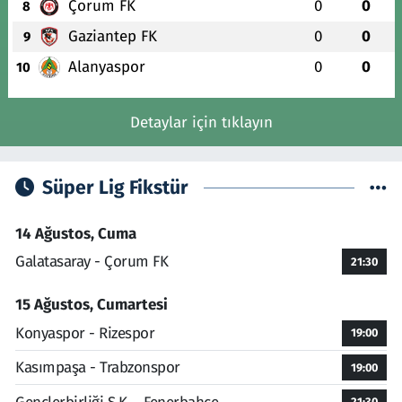
Çorum FK
0
0
8
Gaziantep FK
0
0
9
Alanyaspor
0
0
10
Detaylar için tıklayın
Süper Lig Fikstür
14 Ağustos, Cuma
Galatasaray - Çorum FK
21:30
15 Ağustos, Cumartesi
Konyaspor - Rizespor
19:00
Kasımpaşa - Trabzonspor
19:00
21:30