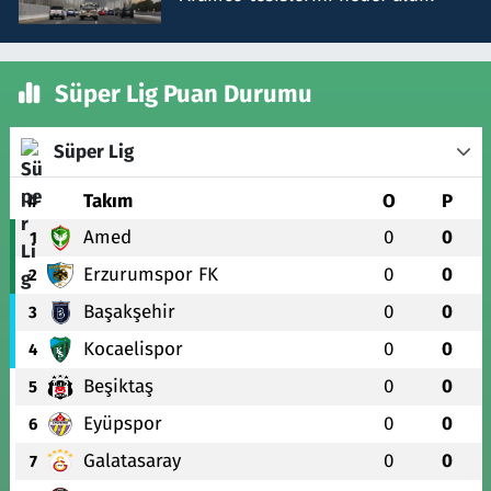
Süper Lig Puan Durumu
Süper Lig
#
Takım
O
P
Amed
0
0
1
Erzurumspor FK
0
0
2
Başakşehir
0
0
3
Kocaelispor
0
0
4
Beşiktaş
0
0
5
Eyüpspor
0
0
6
Galatasaray
0
0
7