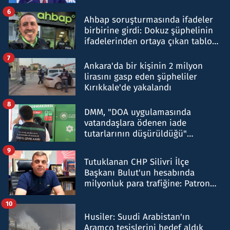
belirtti
6
Ahbap soruşturmasında ifadeler
birbirine girdi: Dokuz şüphelinin
ifadelerinden ortaya çıkan tablo
şok etti
7
Ankara'da bir kişinin 2 milyon
lirasını gasp eden şüpheliler
Kırıkkale'de yakalandı
8
DMM, "DOA uygulamasında
vatandaşlara ödenen iade
tutarlarının düşürüldüğü"
iddiasını yalanladı
9
Tutuklanan CHP Silivri İlçe
Başkanı Bulut'un hesabında
milyonluk para trafiğine: Patron
talimat verdi, ben gönderdim
10
Husiler: Suudi Arabistan'ın
Aramco tesislerini hedef aldık