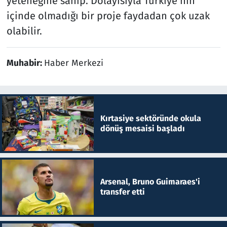
yeteneğine sahip. Dolayısıyla Türkiye’nin
içinde olmadığı bir proje faydadan çok uzak
olabilir.
Muhabir:
Haber Merkezi
Kırtasiye sektöründe okula
dönüş mesaisi başladı
Arsenal, Bruno Guimaraes'i
transfer etti