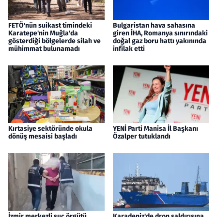
FETÖ'nün suikast timindeki
Bulgaristan hava sahasına
Karatepe'nin Muğla'da
giren İHA, Romanya sınırındaki
gösterdiği bölgelerde silah ve
doğal gaz boru hattı yakınında
mühimmat bulunamadı
infilak etti
Kırtasiye sektöründe okula
YENİ Parti Manisa İl Başkanı
dönüş mesaisi başladı
Özalper tutuklandı
İzmir merkezli suç örgütü
Karadeniz'de dron saldırısına