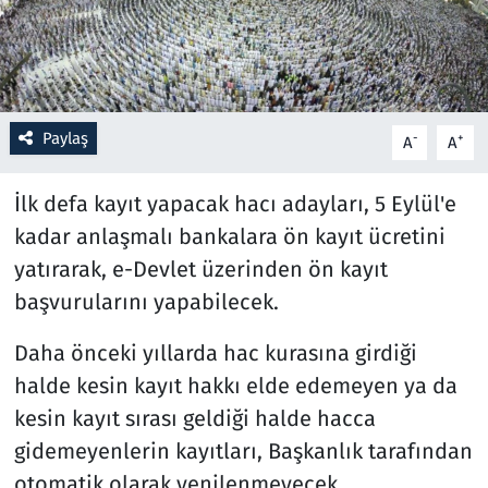
Resmi İlanlar
Rüya Tabirleri
Paylaş
-
+
A
A
Sağlık
İlk defa kayıt yapacak hacı adayları, 5 Eylül'e
Savunma Sanayi
kadar anlaşmalı bankalara ön kayıt ücretini
yatırarak, e-Devlet üzerinden ön kayıt
Seçim 2023
başvurularını yapabilecek.
Spor
Daha önceki yıllarda hac kurasına girdiği
halde kesin kayıt hakkı elde edemeyen ya da
Teknoloji ve Bilim
kesin kayıt sırası geldiği halde hacca
Televizyon
gidemeyenlerin kayıtları, Başkanlık tarafından
otomatik olarak yenilenmeyecek.