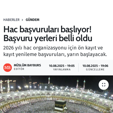
Gündem
HABERLER
GÜNDEM
Haber
Hac başvuruları başlıyor!
Kültür Sanat
Başvuru yerleri belli oldu
2026 yılı hac organizasyonu için ön kayıt ve
Kurumsal Haberler
kayıt yenileme başvuruları, yarın başlayacak.
Lezzet Durağı
MÜSLÜM BAYBURS
10.08.2025 - 19:05
10.08.2025 - 19:06
EDITÖR
YAYINLANMA
GÜNCELLEME
Memur ve Kamu
Otomobil
Oyun
Ramazan