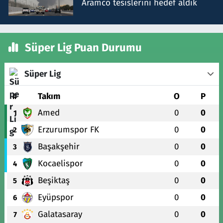
Aramco tesislerini hedef aldık
Süper Lig Puan Durumu
Süper Lig
#
Takım
O
P
Amed
0
0
1
Erzurumspor FK
0
0
2
Başakşehir
0
0
3
Kocaelispor
0
0
4
Beşiktaş
0
0
5
Eyüpspor
0
0
6
Galatasaray
0
0
7