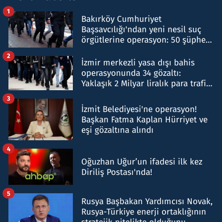
1
Bakırköy Cumhuriyet
Başsavcılığı'ndan yeni nesil suç
örgütlerine operasyon: 50 şüpheli
hakkında gözaltı kararı
2
İzmir merkezli yasa dışı bahis
operasyonunda 34 gözaltı:
Yaklaşık 2 Milyar liralık para trafiği
tespit edildi
3
İzmit Belediyesi'ne operasyon!
Başkan Fatma Kaplan Hürriyet ve
eşi gözaltına alındı
4
Oğuzhan Uğur’un ifadesi ilk kez
Diriliş Postası'nda!
5
Rusya Başbakan Yardımcısı Novak,
Rusya-Türkiye enerji ortaklığının