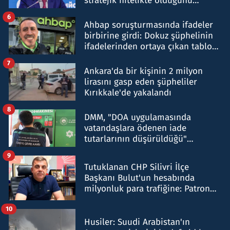
stratejik nitelikte olduğunu
belirtti
6
Ahbap soruşturmasında ifadeler
birbirine girdi: Dokuz şüphelinin
ifadelerinden ortaya çıkan tablo
şok etti
7
Ankara'da bir kişinin 2 milyon
lirasını gasp eden şüpheliler
Kırıkkale'de yakalandı
8
DMM, "DOA uygulamasında
vatandaşlara ödenen iade
tutarlarının düşürüldüğü"
iddiasını yalanladı
9
Tutuklanan CHP Silivri İlçe
Başkanı Bulut'un hesabında
milyonluk para trafiğine: Patron
talimat verdi, ben gönderdim
10
Husiler: Suudi Arabistan'ın