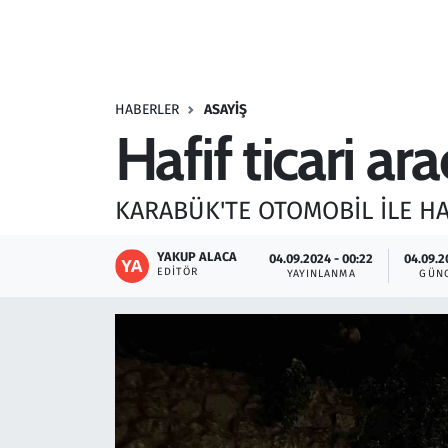
Resmi İlanlar
Rüya Tabirleri
HABERLER
ASAYIŞ
Hafif ticari ar
Sağlık
Savunma Sanayi
KARABÜK'TE OTOMOBİL İLE HA
Seçim 2023
YAKUP ALACA
04.09.2024 - 00:22
04.09.2
EDITÖR
YAYINLANMA
GÜN
Spor
Teknoloji ve Bilim
Televizyon