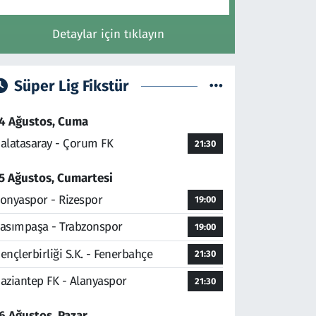
Detaylar için tıklayın
Süper Lig Fikstür
4 Ağustos, Cuma
alatasaray - Çorum FK
21:30
5 Ağustos, Cumartesi
onyaspor - Rizespor
19:00
asımpaşa - Trabzonspor
19:00
ençlerbirliği S.K. - Fenerbahçe
21:30
aziantep FK - Alanyaspor
21:30
6 Ağustos, Pazar