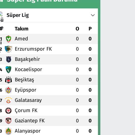
Süper Lig
#
Takım
O
P
Amed
0
0
1
Erzurumspor FK
0
0
2
Başakşehir
0
0
3
Kocaelispor
0
0
4
Beşiktaş
0
0
5
Eyüpspor
0
0
6
Galatasaray
0
0
7
Çorum FK
0
0
8
Gaziantep FK
0
0
9
Alanyaspor
0
0
0