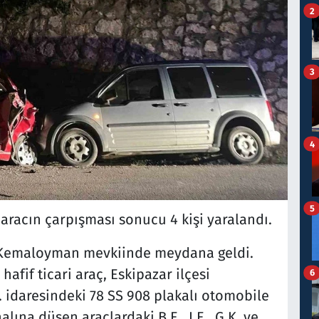
2
3
4
5
 aracın çarpışması sonucu 4 kişi yaralandı.
 Kemaloyman mevkiinde meydana geldi.
afif ticari araç, Eskipazar ilçesi
6
. idaresindeki 78 SS 908 plakalı otomobile
lına düşen araçlardaki B.E., I.E., G.K. ve