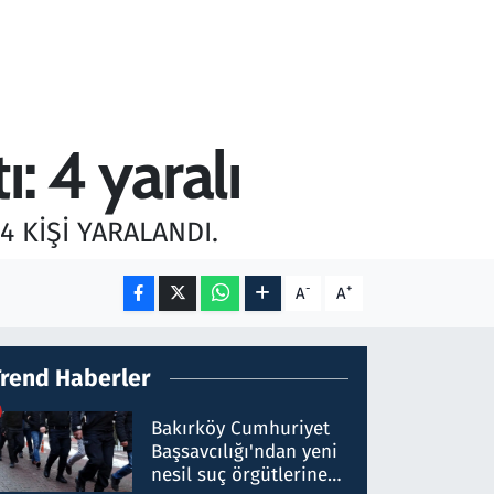
ı: 4 yaralı
 KİŞİ YARALANDI.
-
+
A
A
Trend Haberler
Bakırköy Cumhuriyet
Başsavcılığı'ndan yeni
nesil suç örgütlerine