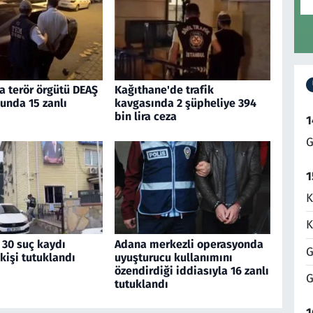
a terör örgütü DEAŞ
Kağıthane'de trafik
unda 15 zanlı
kavgasında 2 şüpheliye 394
bin lira ceza
1
G
1
K
K
 30 suç kaydı
Adana merkezli operasyonda
G
kişi tutuklandı
uyuşturucu kullanımını
özendirdiği iddiasıyla 16 zanlı
G
tutuklandı
1