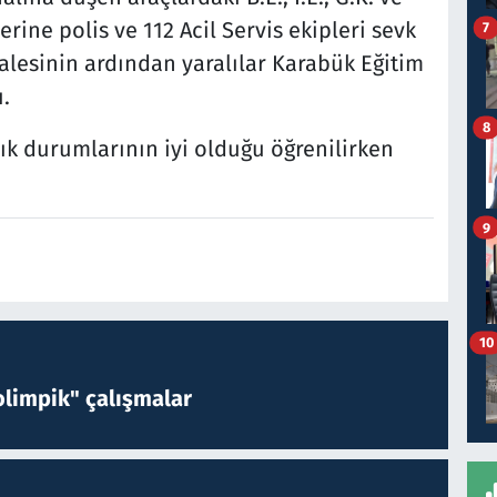
erine polis ve 112 Acil Servis ekipleri sevk
7
halesinin ardından yaralılar Karabük Eğitim
.
8
lık durumlarının iyi olduğu öğrenilirken
9
10
limpik" çalışmalar