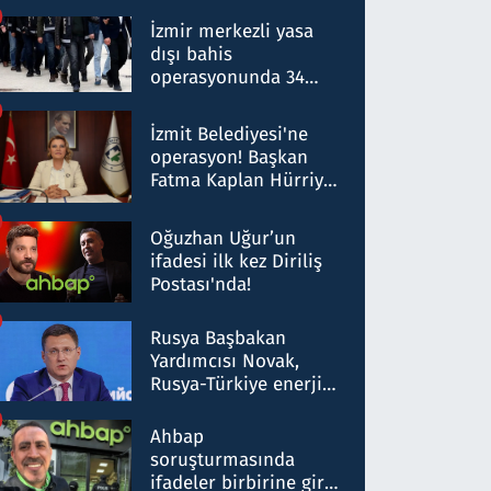
operasyon: 50 şüpheli
hakkında gözaltı kararı
İzmir merkezli yasa
dışı bahis
operasyonunda 34
gözaltı: Yaklaşık 2
Milyar liralık para
İzmit Belediyesi'ne
trafiği tespit edildi
operasyon! Başkan
Fatma Kaplan Hürriyet
ve eşi gözaltına alındı
Oğuzhan Uğur’un
ifadesi ilk kez Diriliş
Postası'nda!
Rusya Başbakan
Yardımcısı Novak,
Rusya-Türkiye enerji
ortaklığının stratejik
nitelikte olduğunu
Ahbap
belirtti
soruşturmasında
ifadeler birbirine girdi: