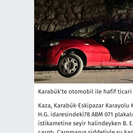
Karabük’te otomobil ile hafif ticari
Kaza, Karabük-Eskipazar Karayolu
H.G. idaresindeki78 ABM 071 plakalı h
istikametine seyir halindeyken B. E
çarptı. Çarpmanın şiddetiyle su kana