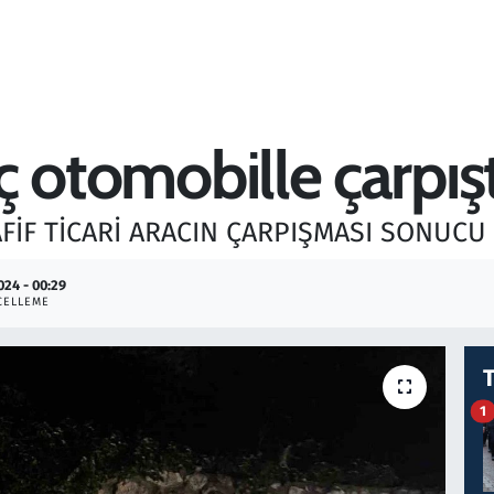
aç otomobille çarpışt
FİF TİCARİ ARACIN ÇARPIŞMASI SONUCU 4
024 - 00:29
CELLEME
1