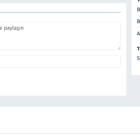
B
B
A
1
S