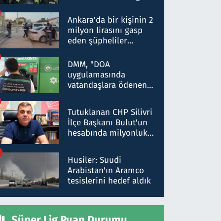
Dokuz şüphelinin
ifadelerinden ortaya
Ankara'da bir kişinin 2
çıkan tablo şok etti
milyon lirasını gasp
eden şüpheliler
Kırıkkale'de yakalandı
DMM, "DOA
uygulamasında
vatandaşlara ödenen
iade tutarlarının
düşürüldüğü" iddiasını
Tutuklanan CHP Silivri
yalanladı
İlçe Başkanı Bulut'un
hesabında milyonluk
para trafiğine: Patron
talimat verdi, ben
Husiler: Suudi
gönderdim
Arabistan'ın Aramco
tesislerini hedef aldık
Süper Lig Puan Durumu