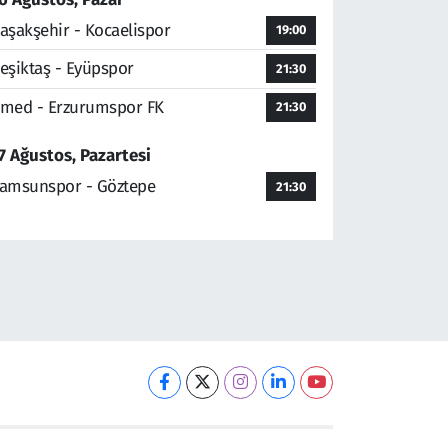
aşakşehir - Kocaelispor
19:00
eşiktaş - Eyüpspor
21:30
med - Erzurumspor FK
21:30
7 Ağustos, Pazartesi
amsunspor - Göztepe
21:30