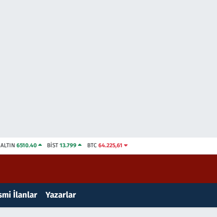
ALTIN
6510.40
BİST
13.799
BTC
64.225,61
mi İlanlar
Yazarlar