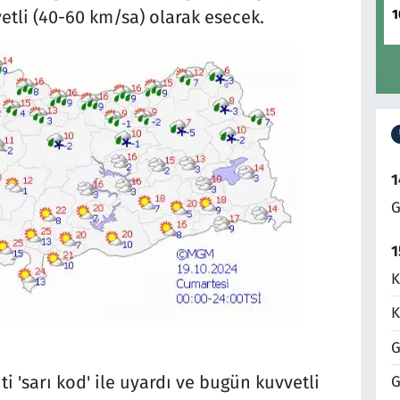
1
tli (40-60 km/sa) olarak esecek.
1
G
1
K
K
G
 'sarı kod' ile uyardı ve bugün kuvvetli
G