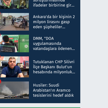
soruşturmasında
ifadeler birbirine girdi:
Dokuz şüphelinin
ifadelerinden ortaya
Ankara'da bir kişinin 2
çıkan tablo şok etti
milyon lirasını gasp
eden şüpheliler
Kırıkkale'de yakalandı
DMM, "DOA
uygulamasında
vatandaşlara ödenen
iade tutarlarının
düşürüldüğü" iddiasını
Tutuklanan CHP Silivri
yalanladı
İlçe Başkanı Bulut'un
hesabında milyonluk
para trafiğine: Patron
talimat verdi, ben
Husiler: Suudi
gönderdim
Arabistan'ın Aramco
tesislerini hedef aldık