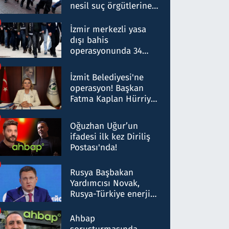
nesil suç örgütlerine
operasyon: 50 şüpheli
hakkında gözaltı kararı
İzmir merkezli yasa
dışı bahis
operasyonunda 34
gözaltı: Yaklaşık 2
Milyar liralık para
İzmit Belediyesi'ne
trafiği tespit edildi
operasyon! Başkan
Fatma Kaplan Hürriyet
ve eşi gözaltına alındı
Oğuzhan Uğur’un
ifadesi ilk kez Diriliş
Postası'nda!
Rusya Başbakan
Yardımcısı Novak,
Rusya-Türkiye enerji
ortaklığının stratejik
nitelikte olduğunu
Ahbap
belirtti