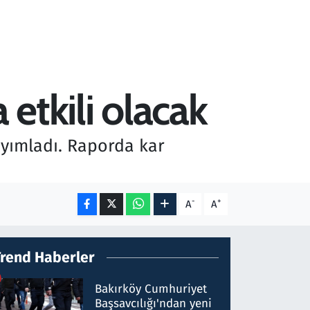
 etkili olacak
yımladı. Raporda kar
-
+
A
A
Trend Haberler
Bakırköy Cumhuriyet
Başsavcılığı'ndan yeni