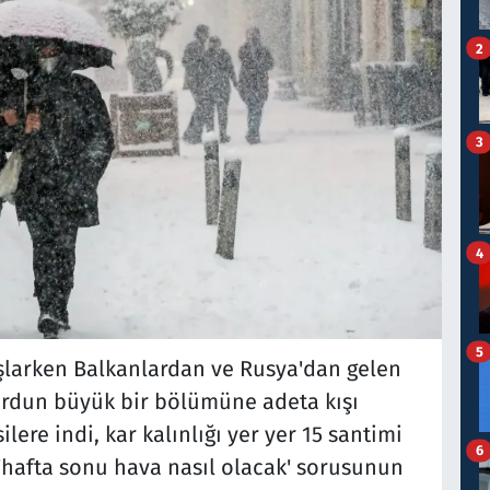
2
3
4
5
şlarken Balkanlardan ve Rusya'dan gelen
urdun büyük bir bölümüne adeta kışı
ilere indi, kar kalınlığı yer yer 15 santimi
6
'hafta sonu hava nasıl olacak' sorusunun