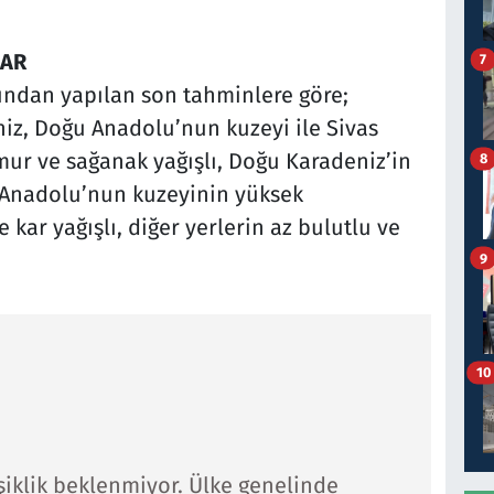
KAR
7
ından yapılan son tahminlere göre;
z, Doğu Anadolu’nun kuzeyi ile Sivas
mur ve sağanak yağışlı, Doğu Karadeniz’in
8
u Anadolu’nun kuzeyinin yüksek
 kar yağışlı, diğer yerlerin az bulutlu ve
9
10
işiklik beklenmiyor. Ülke genelinde