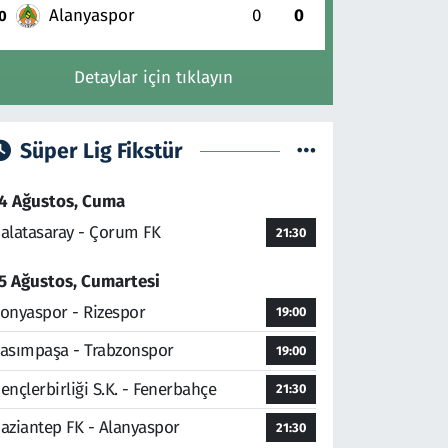
Alanyaspor
0
0
0
Detaylar için tıklayın
Süper Lig Fikstür
4 Ağustos, Cuma
alatasaray - Çorum FK
21:30
5 Ağustos, Cumartesi
onyaspor - Rizespor
19:00
asımpaşa - Trabzonspor
19:00
ençlerbirliği S.K. - Fenerbahçe
21:30
aziantep FK - Alanyaspor
21:30