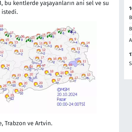
, bu kentlerde yaşayanların ani sel ve su
1
istedi.
B
B
A
1
S
ze, Trabzon ve Artvin.