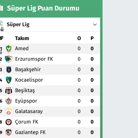
Süper Lig Puan Durumu
Süper Lig
#
Takım
O
P
Amed
0
0
1
Erzurumspor FK
0
0
2
Başakşehir
0
0
3
Kocaelispor
0
0
4
Beşiktaş
0
0
5
Eyüpspor
0
0
6
Galatasaray
0
0
7
Çorum FK
0
0
8
Gaziantep FK
0
0
9