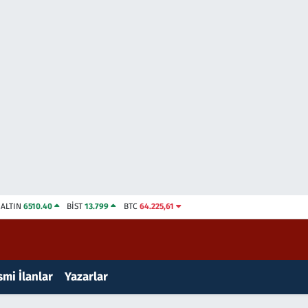
ALTIN
6510.40
BİST
13.799
BTC
64.225,61
mi İlanlar
Yazarlar