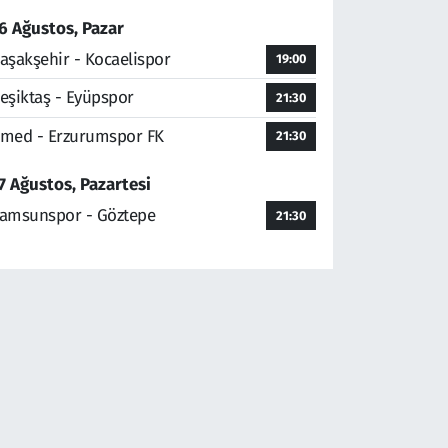
6 Ağustos, Pazar
aşakşehir - Kocaelispor
19:00
eşiktaş - Eyüpspor
21:30
med - Erzurumspor FK
21:30
7 Ağustos, Pazartesi
amsunspor - Göztepe
21:30