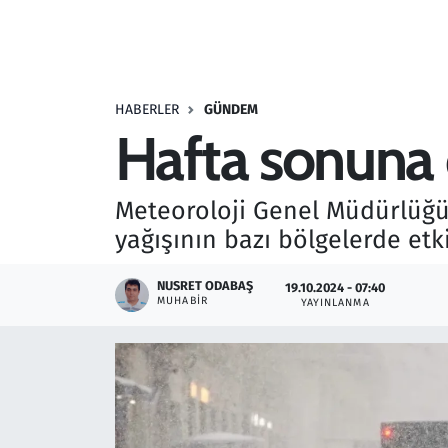
Resmi İlanlar
Rüya Tabirleri
HABERLER
GÜNDEM
Hafta sonuna d
Sağlık
Savunma Sanayi
Meteoroloji Genel Müdürlüğü
yağışının bazı bölgelerde etkil
Seçim 2023
NUSRET ODABAŞ
19.10.2024 - 07:40
Spor
MUHABIR
YAYINLANMA
Teknoloji ve Bilim
Televizyon