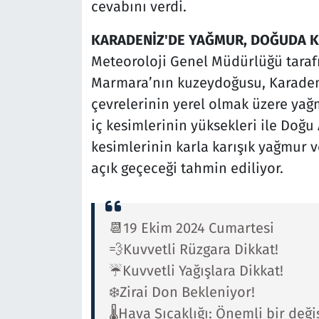
cevabını verdi.
KARADENİZ'DE YAĞMUR, DOĞUDA 
Meteoroloji Genel Müdürlüğü taraf
Marmara’nın kuzeydoğusu, Karadeni
çevrelerinin yerel olmak üzere yağ
iç kesimlerinin yüksekleri ile Doğ
kesimlerinin karla karışık yağmur ve
açık geçeceği tahmin ediliyor.
📆19 Ekim 2024 Cumartesi
💨Kuvvetli Rüzgara Dikkat!
☔Kuvvetli Yağışlara Dikkat!
❄️Zirai Don Bekleniyor!
🌡️Hava Sıcaklığı: Önemli bir değ