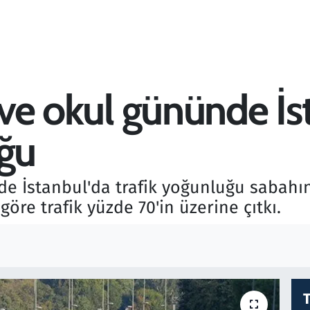
ş ve okul gününde İ
uğu
nde İstanbul'da trafik yoğunluğu sabahı
öre trafik yüzde 70'in üzerine çıtkı.