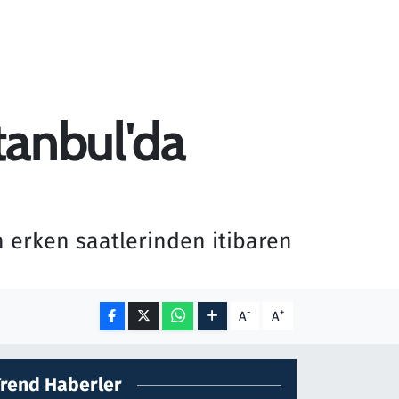
stanbul'da
n erken saatlerinden itibaren
-
+
A
A
Trend Haberler