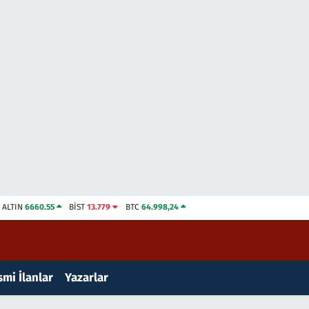
ALTIN
6660.55
BİST
13.779
BTC
64.998,24
mi İlanlar
Yazarlar