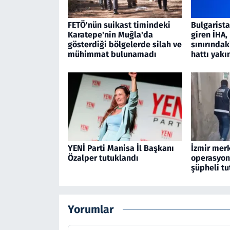
FETÖ'nün suikast timindeki
Bulgarist
Karatepe'nin Muğla'da
giren İHA
gösterdiği bölgelerde silah ve
sınırındak
mühimmat bulunamadı
hattı yakı
YENİ Parti Manisa İl Başkanı
İzmir merk
Özalper tutuklandı
operasyon
şüpheli tu
Yorumlar