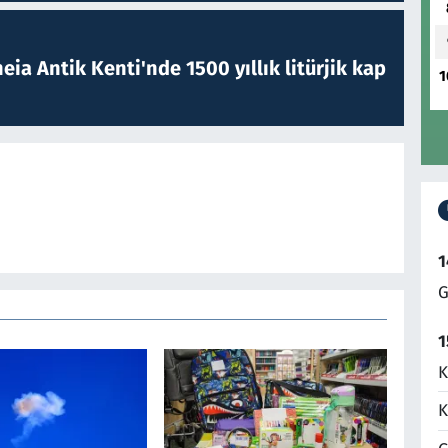
eia Antik Kenti'nde 1500 yıllık litürjik kap
1
1
G
1
K
K