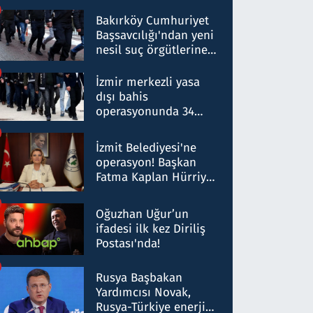
Bakırköy Cumhuriyet
Başsavcılığı'ndan yeni
nesil suç örgütlerine
operasyon: 50 şüpheli
hakkında gözaltı kararı
İzmir merkezli yasa
dışı bahis
operasyonunda 34
gözaltı: Yaklaşık 2
Milyar liralık para
İzmit Belediyesi'ne
trafiği tespit edildi
operasyon! Başkan
Fatma Kaplan Hürriyet
ve eşi gözaltına alındı
Oğuzhan Uğur’un
ifadesi ilk kez Diriliş
Postası'nda!
Rusya Başbakan
Yardımcısı Novak,
Rusya-Türkiye enerji