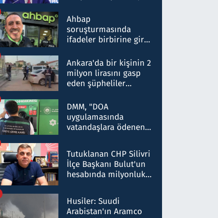
ortaklığının stratejik
nitelikte olduğunu
Ahbap
belirtti
soruşturmasında
ifadeler birbirine girdi:
Dokuz şüphelinin
ifadelerinden ortaya
Ankara'da bir kişinin 2
çıkan tablo şok etti
milyon lirasını gasp
eden şüpheliler
Kırıkkale'de yakalandı
DMM, "DOA
uygulamasında
vatandaşlara ödenen
iade tutarlarının
düşürüldüğü" iddiasını
Tutuklanan CHP Silivri
yalanladı
İlçe Başkanı Bulut'un
hesabında milyonluk
para trafiğine: Patron
talimat verdi, ben
Husiler: Suudi
gönderdim
Arabistan'ın Aramco