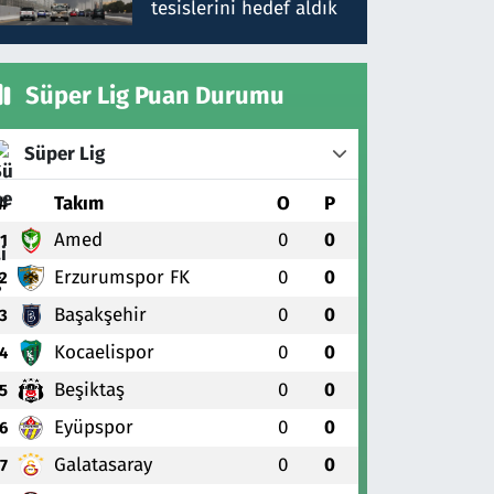
tesislerini hedef aldık
Süper Lig Puan Durumu
Süper Lig
#
Takım
O
P
Amed
0
0
1
Erzurumspor FK
0
0
2
Başakşehir
0
0
3
Kocaelispor
0
0
4
Beşiktaş
0
0
5
Eyüpspor
0
0
6
Galatasaray
0
0
7