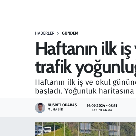
Resmi İlanlar
Rüya Tabirleri
HABERLER
GÜNDEM
Haftanın ilk i
Sağlık
trafik yoğunl
Savunma Sanayi
Seçim 2023
Haftanın ilk iş ve okul günü
başladı. Yoğunluk haritasına g
Spor
NUSRET ODABAŞ
16.09.2024 - 08:51
Teknoloji ve Bilim
MUHABIR
YAYINLANMA
Televizyon