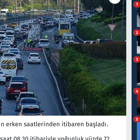
1
2
3
4
5
ın erken saatlerinden itibaren başladı.
 saat 08.30 itibariyle yoğunluk yüzde 72