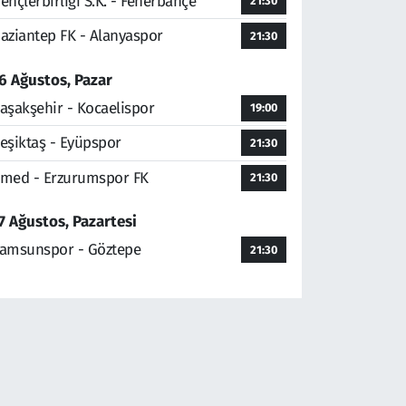
ençlerbirliği S.K. - Fenerbahçe
21:30
aziantep FK - Alanyaspor
21:30
6 Ağustos, Pazar
aşakşehir - Kocaelispor
19:00
eşiktaş - Eyüpspor
21:30
med - Erzurumspor FK
21:30
7 Ağustos, Pazartesi
amsunspor - Göztepe
21:30