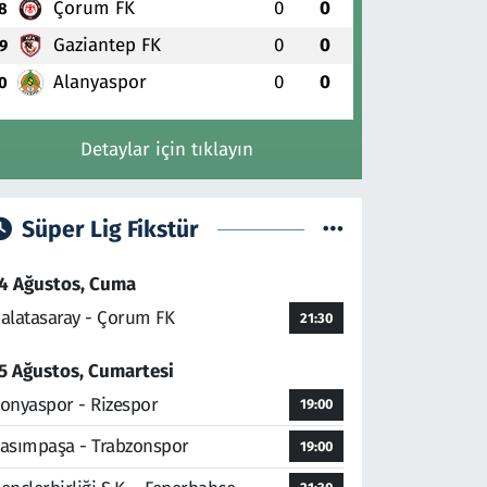
Çorum FK
0
0
8
Gaziantep FK
0
0
9
Alanyaspor
0
0
0
Detaylar için tıklayın
Süper Lig Fikstür
4 Ağustos, Cuma
alatasaray - Çorum FK
21:30
5 Ağustos, Cumartesi
onyaspor - Rizespor
19:00
asımpaşa - Trabzonspor
19:00