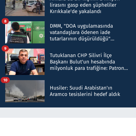
lirasını gasp eden şüpheliler
Kırıkkale'de yakalandı
8
DMM, "DOA uygulamasında
vatandaşlara ödenen iade
tutarlarının düşürüldüğü"
iddiasını yalanladı
9
Tutuklanan CHP Silivri İlçe
Başkanı Bulut'un hesabında
milyonluk para trafiğine: Patron
talimat verdi, ben gönderdim
10
Husiler: Suudi Arabistan'ın
Aramco tesislerini hedef aldık