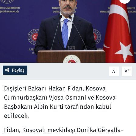
Resmi İlanlar
Rüya Tabirleri
Sağlık
Savunma Sanayi
Paylaş
-
+
A
A
Seçim 2023
Dışişleri Bakanı Hakan Fidan, Kosova
Spor
Cumhurbaşkanı Vjosa Osmani ve Kosova
Başbakanı Albin Kurti tarafından kabul
Teknoloji ve Bilim
edilecek.
Televizyon
Fidan, Kosovalı mevkidaşı Donika Gërvalla-