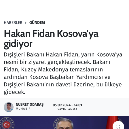
Gündem
HABERLER
GÜNDEM
Haber
Hakan Fidan Kosova'ya
Kültür Sanat
gidiyor
Dışişleri Bakanı Hakan Fidan, yarın Kosova'ya
Kurumsal Haberler
resmi bir ziyaret gerçekleştirecek. Bakanı
Fidan, Kuzey Makedonya temaslarının
Lezzet Durağı
ardından Kosova Başbakan Yardımcısı ve
Memur ve Kamu
Dışişleri Bakanı'nın daveti üzerine, bu ülkeye
gidecek.
Otomobil
NUSRET ODABAŞ
05.09.2024 - 14:01
MUHABIR
YAYINLANMA
Oyun
Ramazan