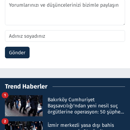
Gönder
Trend Haberler
1
Bakırköy Cumhuriyet
Başsavcılığı'ndan yeni nesil suç
örgütlerine operasyon: 50 şüpheli
hakkında gözaltı kararı
2
İzmir merkezli yasa dışı bahis