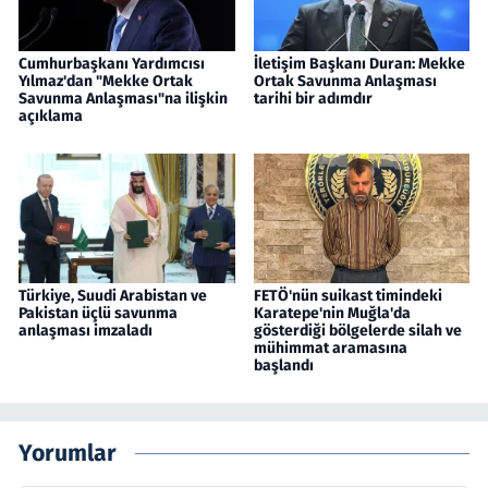
Cumhurbaşkanı Yardımcısı
İletişim Başkanı Duran: Mekke
Yılmaz'dan "Mekke Ortak
Ortak Savunma Anlaşması
Savunma Anlaşması"na ilişkin
tarihi bir adımdır
açıklama
Türkiye, Suudi Arabistan ve
FETÖ'nün suikast timindeki
Pakistan üçlü savunma
Karatepe'nin Muğla'da
anlaşması imzaladı
gösterdiği bölgelerde silah ve
mühimmat aramasına
başlandı
Yorumlar