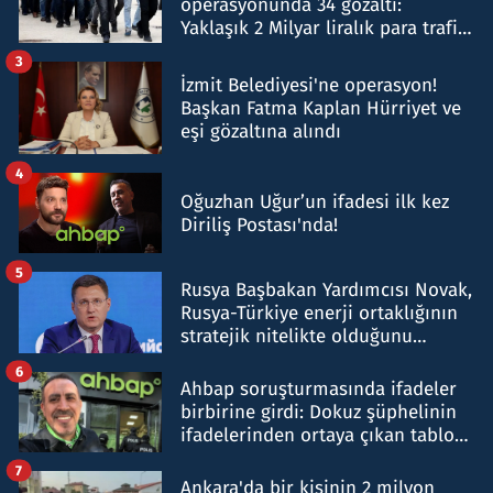
operasyonunda 34 gözaltı:
Yaklaşık 2 Milyar liralık para trafiği
tespit edildi
3
İzmit Belediyesi'ne operasyon!
Başkan Fatma Kaplan Hürriyet ve
eşi gözaltına alındı
4
Oğuzhan Uğur’un ifadesi ilk kez
Diriliş Postası'nda!
5
Rusya Başbakan Yardımcısı Novak,
Rusya-Türkiye enerji ortaklığının
stratejik nitelikte olduğunu
belirtti
6
Ahbap soruşturmasında ifadeler
birbirine girdi: Dokuz şüphelinin
ifadelerinden ortaya çıkan tablo
şok etti
7
Ankara'da bir kişinin 2 milyon