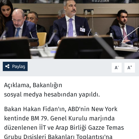
Resmi İlanlar
Rüya Tabirleri
Sağlık
Savunma Sanayi
Paylaş
-
+
A
A
Seçim 2023
Açıklama, Bakanlığın
Spor
sosyal medya hesabından yapıldı.
Bakan Hakan Fidan'ın, ABD'nin New York
Teknoloji ve Bilim
kentinde BM 79. Genel Kurulu marjında
Televizyon
düzenlenen İİT ve Arap Birliği Gazze Temas
Grubu Dışişleri Bakanları Toplantısı'na