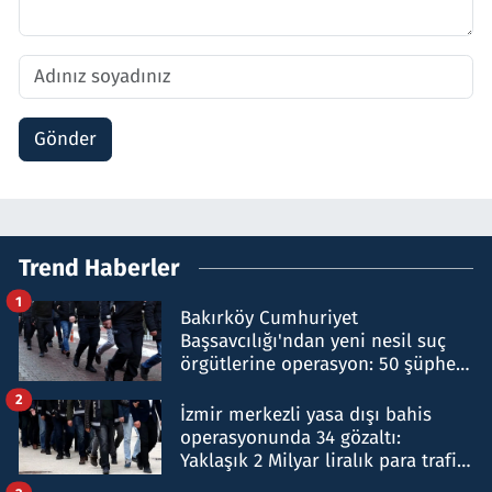
Gönder
Trend Haberler
1
Bakırköy Cumhuriyet
Başsavcılığı'ndan yeni nesil suç
örgütlerine operasyon: 50 şüpheli
hakkında gözaltı kararı
2
İzmir merkezli yasa dışı bahis
operasyonunda 34 gözaltı:
Yaklaşık 2 Milyar liralık para trafiği
tespit edildi