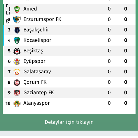
Amed
0
0
1
Erzurumspor FK
0
0
2
Başakşehir
0
0
3
Kocaelispor
0
0
4
Beşiktaş
0
0
5
Eyüpspor
0
0
6
Galatasaray
0
0
7
Çorum FK
0
0
8
Gaziantep FK
0
0
9
Alanyaspor
0
0
10
Detaylar için tıklayın