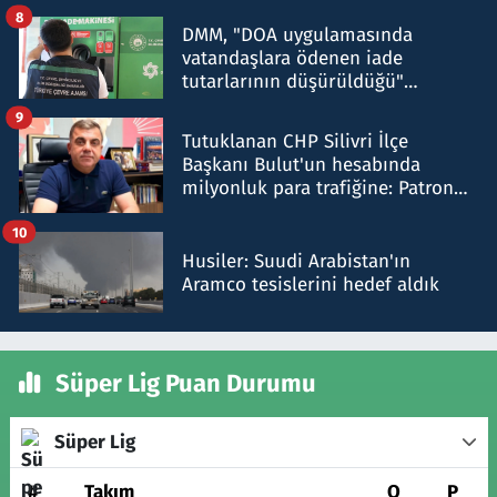
8
DMM, "DOA uygulamasında
vatandaşlara ödenen iade
tutarlarının düşürüldüğü"
iddiasını yalanladı
9
Tutuklanan CHP Silivri İlçe
Başkanı Bulut'un hesabında
milyonluk para trafiğine: Patron
talimat verdi, ben gönderdim
10
Husiler: Suudi Arabistan'ın
Aramco tesislerini hedef aldık
Süper Lig Puan Durumu
Süper Lig
#
Takım
O
P