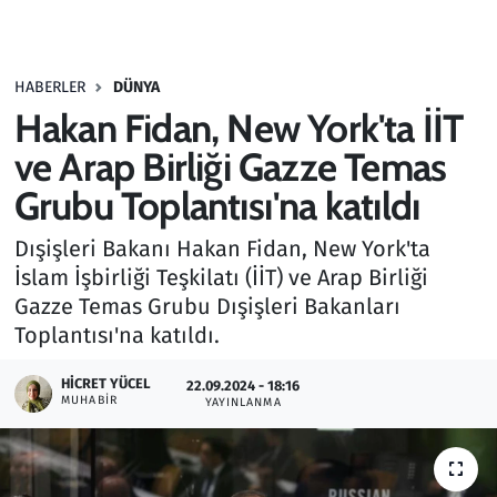
Gündem
HABERLER
DÜNYA
Haber
Hakan Fidan, New York'ta İİT
Kültür Sanat
ve Arap Birliği Gazze Temas
Grubu Toplantısı'na katıldı
Kurumsal Haberler
Dışişleri Bakanı Hakan Fidan, New York'ta
Lezzet Durağı
İslam İşbirliği Teşkilatı (İİT) ve Arap Birliği
Gazze Temas Grubu Dışişleri Bakanları
Memur ve Kamu
Toplantısı'na katıldı.
Otomobil
HICRET YÜCEL
22.09.2024 - 18:16
MUHABIR
YAYINLANMA
Oyun
Ramazan