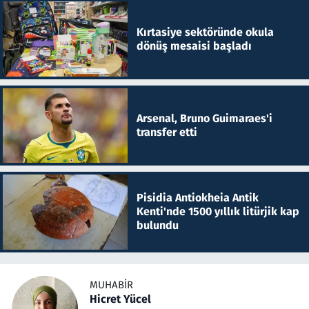
Kırtasiye sektöründe okula
dönüş mesaisi başladı
Arsenal, Bruno Guimaraes'i
transfer etti
Pisidia Antiokheia Antik
Kenti'nde 1500 yıllık litürjik kap
bulundu
MUHABIR
Hicret Yücel