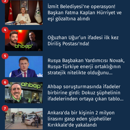
3
İzmit Belediyesi'ne operasyon!
Başkan Fatma Kaplan Hürriyet ve
eşi gözaltına alındı
4
Oğuzhan Uğur’un ifadesi ilk kez
Diriliş Postası'nda!
5
Rusya Başbakan Yardımcısı Novak,
Rusya-Türkiye enerji ortaklığının
stratejik nitelikte olduğunu
belirtti
6
Ahbap soruşturmasında ifadeler
birbirine girdi: Dokuz şüphelinin
ifadelerinden ortaya çıkan tablo
şok etti
7
Ankara'da bir kişinin 2 milyon
lirasını gasp eden şüpheliler
Kırıkkale'de yakalandı