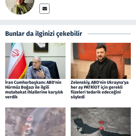
Bunlar da ilginizi çekebilir
İran Cumhurbaşkanı: ABD'nin
Zelenskiy, ABD'nin Ukrayna'ya
Hürmüz Boğazı ile ilgili
her ay PATRİOT için gerekli
mutabakat ihlallerine karşılık
füzeleri tedarik edeceğini
verdik
söyledi