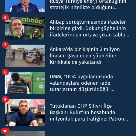
Rusya-Türkiye enerji ortaklığının
stratejik nitelikte olduğunu
belirtti
6
Ahbap soruşturmasında ifadeler
birbirine girdi: Dokuz şüphelinin
ifadelerinden ortaya çıkan tablo
şok etti
7
Ankara'da bir kişinin 2 milyon
lirasını gasp eden şüpheliler
Kırıkkale'de yakalandı
8
DMM, "DOA uygulamasında
vatandaşlara ödenen iade
tutarlarının düşürüldüğü"
iddiasını yalanladı
9
Tutuklanan CHP Silivri İlçe
Başkanı Bulut'un hesabında
milyonluk para trafiğine: Patron
talimat verdi, ben gönderdim
10