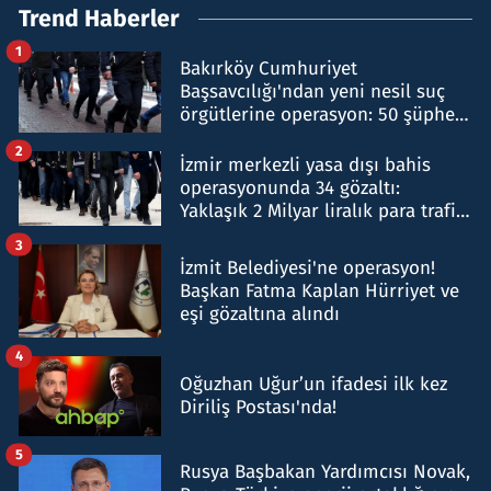
Trend Haberler
1
Bakırköy Cumhuriyet
Başsavcılığı'ndan yeni nesil suç
örgütlerine operasyon: 50 şüpheli
hakkında gözaltı kararı
2
İzmir merkezli yasa dışı bahis
operasyonunda 34 gözaltı:
Yaklaşık 2 Milyar liralık para trafiği
tespit edildi
3
İzmit Belediyesi'ne operasyon!
Başkan Fatma Kaplan Hürriyet ve
eşi gözaltına alındı
4
Oğuzhan Uğur’un ifadesi ilk kez
Diriliş Postası'nda!
5
Rusya Başbakan Yardımcısı Novak,