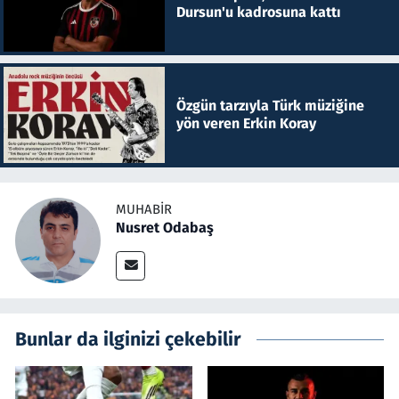
Dursun'u kadrosuna kattı
Özgün tarzıyla Türk müziğine
yön veren Erkin Koray
MUHABIR
Nusret Odabaş
Bunlar da ilginizi çekebilir