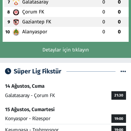
Galatasaray
0
0
7
Çorum FK
0
0
8
Gaziantep FK
0
0
9
Alanyaspor
0
0
10
Detaylar için tıklayın
Süper Lig Fikstür
14 Ağustos, Cuma
Galatasaray - Çorum FK
21:30
15 Ağustos, Cumartesi
Konyaspor - Rizespor
19:00
Kasımpaşa - Trabzonspor
19:00