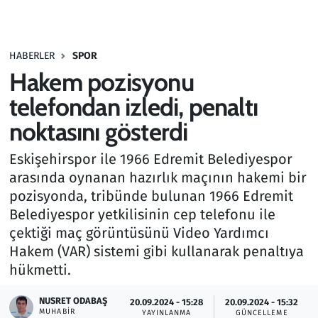
Gündem
HABERLER
SPOR
Haber
Hakem pozisyonu
Kültür Sanat
telefondan izledi, penaltı
noktasını gösterdi
Kurumsal Haberler
Eskişehirspor ile 1966 Edremit Belediyespor
Lezzet Durağı
arasında oynanan hazırlık maçının hakemi bir
pozisyonda, tribünde bulunan 1966 Edremit
Memur ve Kamu
Belediyespor yetkilisinin cep telefonu ile
çektiği maç görüntüsünü Video Yardımcı
Otomobil
Hakem (VAR) sistemi gibi kullanarak penaltıya
hükmetti.
Oyun
NUSRET ODABAŞ
20.09.2024 - 15:28
20.09.2024 - 15:32
MUHABIR
Ramazan
YAYINLANMA
GÜNCELLEME