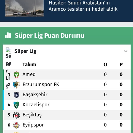
Husiler: Suudi Arabistan'ın
Aramco tesislerini hedef aldık
Süper Lig Puan Durumu
Süper Lig
#
Takım
O
P
Amed
0
0
1
Erzurumspor FK
0
0
2
Başakşehir
0
0
3
Kocaelispor
0
0
4
Beşiktaş
0
0
5
Eyüpspor
0
0
6