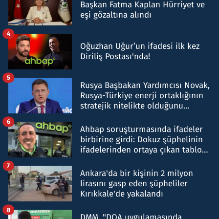
Başkan Fatma Kaplan Hürriyet ve
eşi gözaltına alındı
4
Oğuzhan Uğur’un ifadesi ilk kez
Diriliş Postası'nda!
5
Rusya Başbakan Yardımcısı Novak,
Rusya-Türkiye enerji ortaklığının
stratejik nitelikte olduğunu
belirtti
6
Ahbap soruşturmasında ifadeler
birbirine girdi: Dokuz şüphelinin
ifadelerinden ortaya çıkan tablo
şok etti
7
Ankara'da bir kişinin 2 milyon
lirasını gasp eden şüpheliler
Kırıkkale'de yakalandı
8
DMM, "DOA uygulamasında