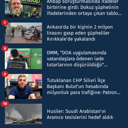
Ahbap soruşturmasında ifadeler
birbirine girdi: Dokuz şüphelinin
ifadelerinden ortaya çıkan tablo
şok etti
7
Ankara'da bir kişinin 2 milyon
lirasını gasp eden şüpheliler
Kırıkkale'de yakalandı
8
DMM, "DOA uygulamasında
vatandaşlara ödenen iade
tutarlarının düşürüldüğü"
iddiasını yalanladı
9
Tutuklanan CHP Silivri İlçe
Başkanı Bulut'un hesabında
milyonluk para trafiğine: Patron
talimat verdi, ben gönderdim
10
Husiler: Suudi Arabistan'ın
Aramco tesislerini hedef aldık