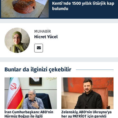
Kenti'nde 1500 yıllık litürjik kap
bulundu
MUHABIR
Hicret Yücel
Bunlar da ilginizi çekebilir
İran Cumhurbaşkanı: ABD'nin
Zelenskiy, ABD'nin Ukrayna'ya
Hürmüz Boğazı ile ilgili
her ay PATRİOT için gerekli