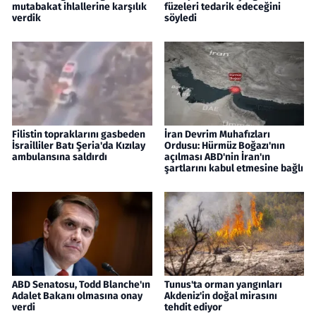
mutabakat ihlallerine karşılık
füzeleri tedarik edeceğini
verdik
söyledi
Filistin topraklarını gasbeden
İran Devrim Muhafızları
İsrailliler Batı Şeria'da Kızılay
Ordusu: Hürmüz Boğazı'nın
ambulansına saldırdı
açılması ABD'nin İran'ın
şartlarını kabul etmesine bağlı
ABD Senatosu, Todd Blanche'ın
Tunus'ta orman yangınları
Adalet Bakanı olmasına onay
Akdeniz'in doğal mirasını
verdi
tehdit ediyor