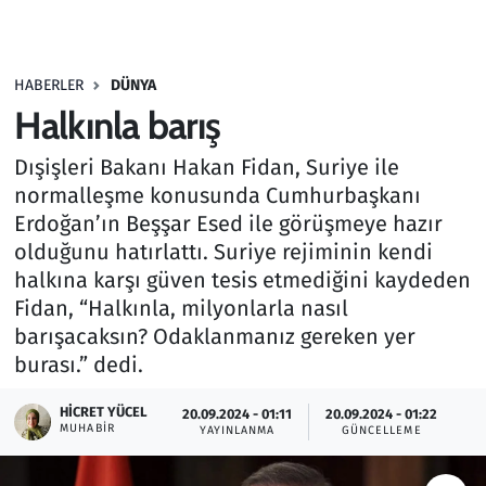
Gündem
HABERLER
DÜNYA
Haber
Halkınla barış
Kültür Sanat
Dışişleri Bakanı Hakan Fidan, Suriye ile
normalleşme konusunda Cumhurbaşkanı
Kurumsal Haberler
Erdoğan’ın Beşşar Esed ile görüşmeye hazır
olduğunu hatırlattı. Suriye rejiminin kendi
Lezzet Durağı
halkına karşı güven tesis etmediğini kaydeden
Fidan, “Halkınla, milyonlarla nasıl
Memur ve Kamu
barışacaksın? Odaklanmanız gereken yer
burası.” dedi.
Otomobil
HICRET YÜCEL
20.09.2024 - 01:11
20.09.2024 - 01:22
Oyun
MUHABIR
YAYINLANMA
GÜNCELLEME
Ramazan