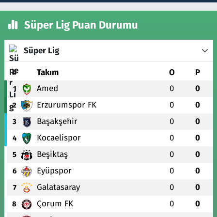
Süper Lig Puan Durumu
Süper Lig
#
Takım
O
P
Amed
0
0
1
Erzurumspor FK
0
0
2
Başakşehir
0
0
3
Kocaelispor
0
0
4
Beşiktaş
0
0
5
Eyüpspor
0
0
6
Galatasaray
0
0
7
Çorum FK
0
0
8