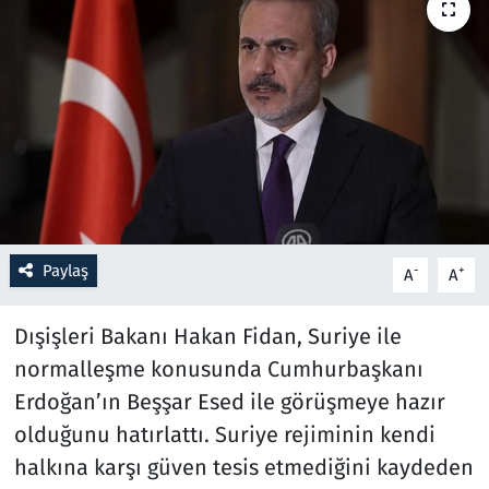
Resmi İlanlar
Rüya Tabirleri
Sağlık
Savunma Sanayi
Paylaş
Seçim 2023
-
+
A
A
Spor
Dışişleri Bakanı Hakan Fidan, Suriye ile
normalleşme konusunda Cumhurbaşkanı
Teknoloji ve Bilim
Erdoğan’ın Beşşar Esed ile görüşmeye hazır
olduğunu hatırlattı. Suriye rejiminin kendi
Televizyon
halkına karşı güven tesis etmediğini kaydeden