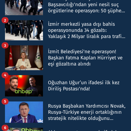
Başsavcılığı'ndan yeni nesil suç
örgütlerine operasyon: 50 şüpheli
hakkında gözaltı kararı
2
İzmir merkezli yasa dışı bahis
operasyonunda 34 gözaltı:
Yaklaşık 2 Milyar liralık para trafiği
tespit edildi
3
İzmit Belediyesi'ne operasyon!
Başkan Fatma Kaplan Hürriyet ve
eşi gözaltına alındı
4
Oğuzhan Uğur’un ifadesi ilk kez
Diriliş Postası'nda!
5
Rusya Başbakan Yardımcısı Novak,
Rusya-Türkiye enerji ortaklığının
stratejik nitelikte olduğunu
belirtti
6