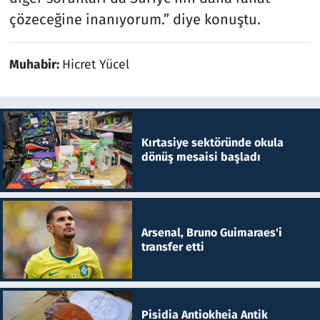
çözeceğine inanıyorum.” diye konuştu.
Muhabir:
Hicret Yücel
Kırtasiye sektöründe okula
dönüş mesaisi başladı
Arsenal, Bruno Guimaraes'i
transfer etti
Pisidia Antiokheia Antik