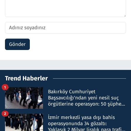
Gönder
Trend Haberler
1
Bakırköy Cumhuriyet
Başsavcılığı'ndan yeni nesil suç
örgütlerine operasyon: 50 şüpheli
hakkında gözaltı kararı
2
İzmir merkezli yasa dışı bahis
operasyonunda 34 gözaltı:
Yaklaşık 2 Milyar liralık para trafiği