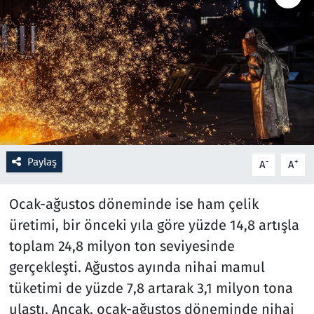
Resmi İlanlar
Rüya Tabirleri
Sağlık
Savunma Sanayi
Paylaş
-
+
A
A
Seçim 2023
Ocak-ağustos döneminde ise ham çelik
Spor
üretimi, bir önceki yıla göre yüzde 14,8 artışla
toplam 24,8 milyon ton seviyesinde
Teknoloji ve Bilim
gerçekleşti. Ağustos ayında nihai mamul
Televizyon
tüketimi de yüzde 7,8 artarak 3,1 milyon tona
ulaştı. Ancak, ocak-ağustos döneminde nihai