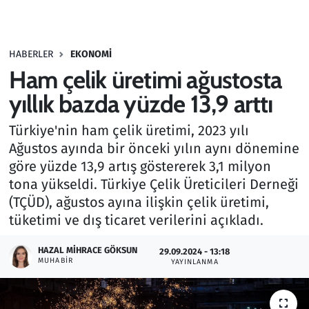
Gündem
HABERLER
EKONOMI
Haber
Ham çelik üretimi ağustosta
Kültür Sanat
yıllık bazda yüzde 13,9 arttı
Türkiye'nin ham çelik üretimi, 2023 yılı
Kurumsal Haberler
Ağustos ayında bir önceki yılın aynı dönemine
göre yüzde 13,9 artış göstererek 3,1 milyon
Lezzet Durağı
tona yükseldi. Türkiye Çelik Üreticileri Derneği
Memur ve Kamu
(TÇÜD), ağustos ayına ilişkin çelik üretimi,
tüketimi ve dış ticaret verilerini açıkladı.
Otomobil
HAZAL MIHRACE GÖKSUN
29.09.2024 - 13:18
MUHABIR
YAYINLANMA
Oyun
Ramazan