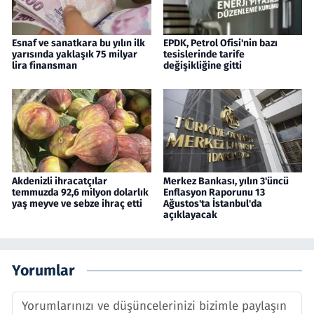
Esnaf ve sanatkara bu yılın ilk
EPDK, Petrol Ofisi'nin bazı
yarısında yaklaşık 75 milyar
tesislerinde tarife
lira finansman
değişikliğine gitti
Akdenizli ihracatçılar
Merkez Bankası, yılın 3'üncü
temmuzda 92,6 milyon dolarlık
Enflasyon Raporunu 13
yaş meyve ve sebze ihraç etti
Ağustos'ta İstanbul'da
açıklayacak
Yorumlar