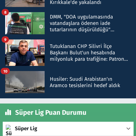
Kırıkkale'de yakalandı
8
DMM, "DOA uygulamasında
vatandaşlara ödenen iade
tutarlarının düşürüldüğü"
iddiasını yalanladı
9
Tutuklanan CHP Silivri İlçe
Başkanı Bulut'un hesabında
milyonluk para trafiğine: Patron
talimat verdi, ben gönderdim
10
Husiler: Suudi Arabistan'ın
Aramco tesislerini hedef aldık
Süper Lig Puan Durumu
Süper Lig