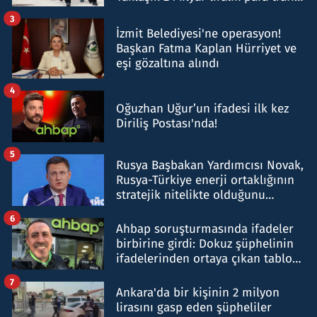
tespit edildi
3
İzmit Belediyesi'ne operasyon!
Başkan Fatma Kaplan Hürriyet ve
eşi gözaltına alındı
4
Oğuzhan Uğur’un ifadesi ilk kez
Diriliş Postası'nda!
5
Rusya Başbakan Yardımcısı Novak,
Rusya-Türkiye enerji ortaklığının
stratejik nitelikte olduğunu
belirtti
6
Ahbap soruşturmasında ifadeler
birbirine girdi: Dokuz şüphelinin
ifadelerinden ortaya çıkan tablo
şok etti
7
Ankara'da bir kişinin 2 milyon
lirasını gasp eden şüpheliler