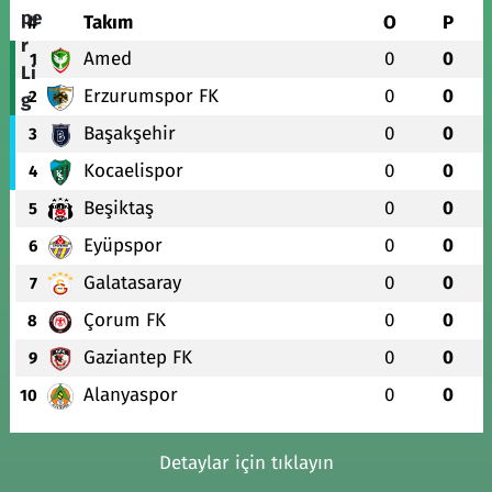
#
Takım
O
P
Amed
0
0
1
Erzurumspor FK
0
0
2
Başakşehir
0
0
3
Kocaelispor
0
0
4
Beşiktaş
0
0
5
Eyüpspor
0
0
6
Galatasaray
0
0
7
Çorum FK
0
0
8
Gaziantep FK
0
0
9
Alanyaspor
0
0
10
Detaylar için tıklayın