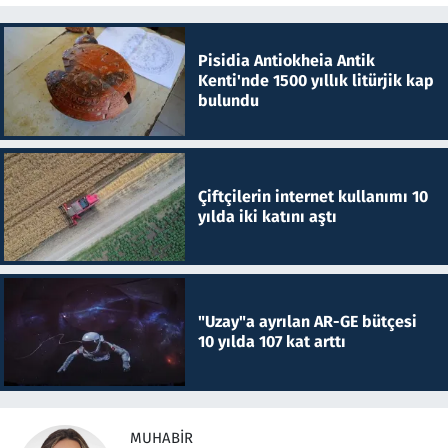
Pisidia Antiokheia Antik
Kenti'nde 1500 yıllık litürjik kap
bulundu
Çiftçilerin internet kullanımı 10
yılda iki katını aştı
"Uzay"a ayrılan AR-GE bütçesi
10 yılda 107 kat arttı
MUHABIR