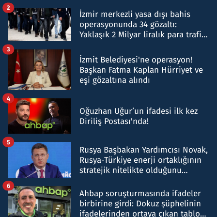
hakkında gözaltı kararı
2
İzmir merkezli yasa dışı bahis
operasyonunda 34 gözaltı:
Yaklaşık 2 Milyar liralık para trafiği
tespit edildi
3
İzmit Belediyesi'ne operasyon!
Başkan Fatma Kaplan Hürriyet ve
eşi gözaltına alındı
4
Oğuzhan Uğur’un ifadesi ilk kez
Diriliş Postası'nda!
5
Rusya Başbakan Yardımcısı Novak,
Rusya-Türkiye enerji ortaklığının
stratejik nitelikte olduğunu
belirtti
6
Ahbap soruşturmasında ifadeler
birbirine girdi: Dokuz şüphelinin
ifadelerinden ortaya çıkan tablo