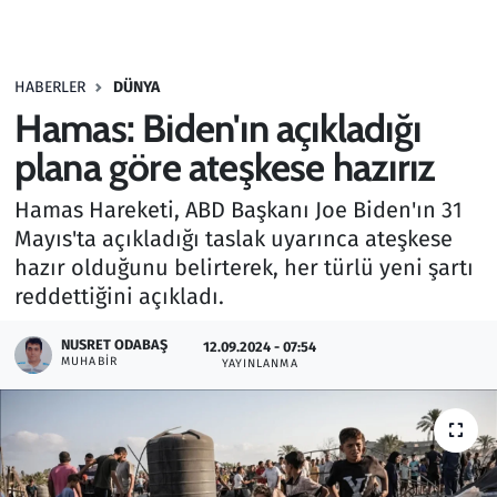
Gündem
HABERLER
DÜNYA
Haber
Hamas: Biden'ın açıkladığı
Kültür Sanat
plana göre ateşkese hazırız
Hamas Hareketi, ABD Başkanı Joe Biden'ın 31
Kurumsal Haberler
Mayıs'ta açıkladığı taslak uyarınca ateşkese
hazır olduğunu belirterek, her türlü yeni şartı
Lezzet Durağı
reddettiğini açıkladı.
Memur ve Kamu
NUSRET ODABAŞ
12.09.2024 - 07:54
MUHABIR
YAYINLANMA
Otomobil
Oyun
Ramazan