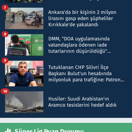
şok etti
7
Ankara'da bir kişinin 2 milyon
lirasını gasp eden şüpheliler
Kırıkkale'de yakalandı
8
DMM, "DOA uygulamasında
vatandaşlara ödenen iade
tutarlarının düşürüldüğü"
iddiasını yalanladı
9
Tutuklanan CHP Silivri İlçe
Başkanı Bulut'un hesabında
milyonluk para trafiğine: Patron
talimat verdi, ben gönderdim
10
Husiler: Suudi Arabistan'ın
Aramco tesislerini hedef aldık
Süper Lig Puan Durumu