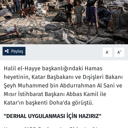
Resmi İlanlar
Rüya Tabirleri
Sağlık
Paylaş
-
+
A
A
Savunma Sanayi
Halil el-Hayye başkanlığındaki Hamas
Seçim 2023
heyetinin, Katar Başbakanı ve Dışişleri Bakanı
Şeyh Muhammed bin Abdurrahman Al Sani ve
Spor
Mısır İstihbarat Başkanı Abbas Kamil ile
Teknoloji ve Bilim
Katar'ın başkenti Doha'da görüştü.
Televizyon
"DERHAL UYGULANMASI İÇİN HAZIRIZ"