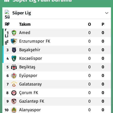
Süper Lig
#
Takım
O
P
Amed
0
0
1
Erzurumspor FK
0
0
2
Başakşehir
0
0
3
Kocaelispor
0
0
4
Beşiktaş
0
0
5
Eyüpspor
0
0
6
Galatasaray
0
0
7
Çorum FK
0
0
8
Gaziantep FK
0
0
9
Alanyaspor
0
0
10