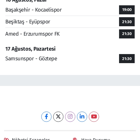
Başakşehir - Kocaelispor
19:00
Beşiktaş - Eyüpspor
21:30
Amed - Erzurumspor FK
21:30
17 Ağustos, Pazartesi
Samsunspor - Göztepe
21:30
Nöbetçi Eczaneler
Hava Durumu