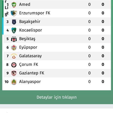
Amed
0
0
1
Erzurumspor FK
0
0
2
Başakşehir
0
0
3
Kocaelispor
0
0
4
Beşiktaş
0
0
5
Eyüpspor
0
0
6
Galatasaray
0
0
7
Çorum FK
0
0
8
Gaziantep FK
0
0
9
Alanyaspor
0
0
10
Detaylar için tıklayın