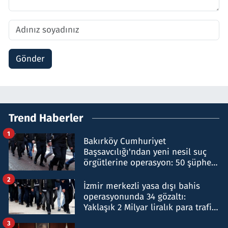
Gönder
Trend Haberler
1
Bakırköy Cumhuriyet
Başsavcılığı'ndan yeni nesil suç
örgütlerine operasyon: 50 şüpheli
hakkında gözaltı kararı
2
İzmir merkezli yasa dışı bahis
operasyonunda 34 gözaltı:
Yaklaşık 2 Milyar liralık para trafiği
tespit edildi
3