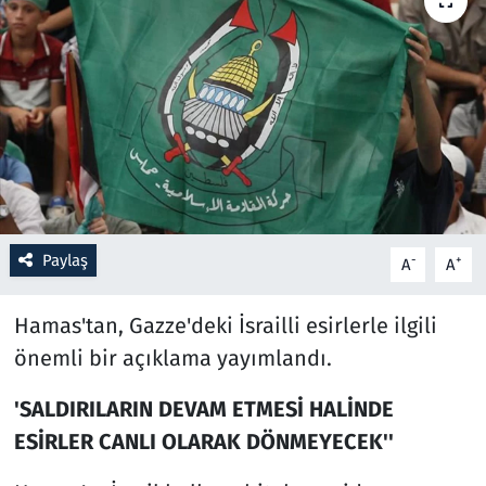
Resmi İlanlar
Rüya Tabirleri
Sağlık
Savunma Sanayi
Paylaş
-
+
A
A
Seçim 2023
Hamas'tan, Gazze'deki İsrailli esirlerle ilgili
Spor
önemli bir açıklama yayımlandı.
Teknoloji ve Bilim
'SALDIRILARIN DEVAM ETMESİ HALİNDE
Televizyon
ESİRLER CANLI OLARAK DÖNMEYECEK''