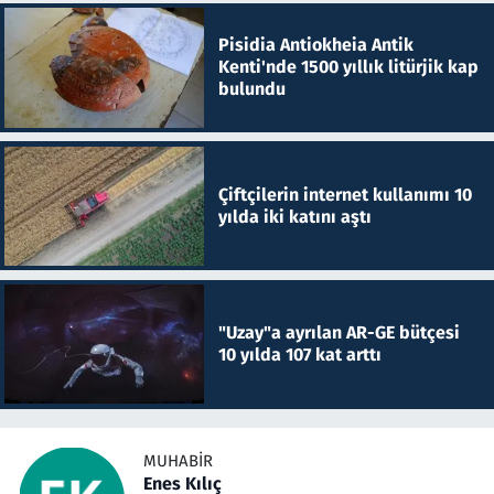
Pisidia Antiokheia Antik
Kenti'nde 1500 yıllık litürjik kap
bulundu
Çiftçilerin internet kullanımı 10
yılda iki katını aştı
"Uzay"a ayrılan AR-GE bütçesi
10 yılda 107 kat arttı
MUHABIR
Enes Kılıç