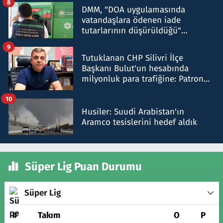
8
DMM, "DOA uygulamasında
vatandaşlara ödenen iade
tutarlarının düşürüldüğü"
iddiasını yalanladı
9
Tutuklanan CHP Silivri İlçe
Başkanı Bulut'un hesabında
milyonluk para trafiğine: Patron
talimat verdi, ben gönderdim
10
Husiler: Suudi Arabistan'ın
Aramco tesislerini hedef aldık
Süper Lig Puan Durumu
Süper Lig
#
Takım
O
P