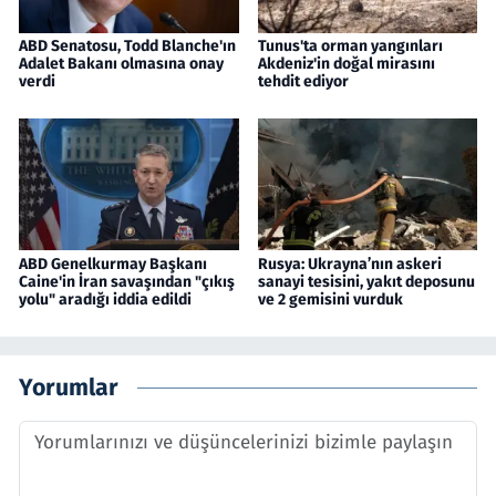
ABD Senatosu, Todd Blanche'ın
Tunus'ta orman yangınları
Adalet Bakanı olmasına onay
Akdeniz'in doğal mirasını
verdi
tehdit ediyor
ABD Genelkurmay Başkanı
Rusya: Ukrayna’nın askeri
Caine'in İran savaşından "çıkış
sanayi tesisini, yakıt deposunu
yolu" aradığı iddia edildi
ve 2 gemisini vurduk
Yorumlar