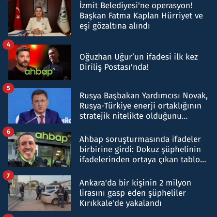
İzmit Belediyesi'ne operasyon!
Başkan Fatma Kaplan Hürriyet ve
eşi gözaltına alındı
4
Oğuzhan Uğur’un ifadesi ilk kez
Diriliş Postası'nda!
5
Rusya Başbakan Yardımcısı Novak,
Rusya-Türkiye enerji ortaklığının
stratejik nitelikte olduğunu
belirtti
6
Ahbap soruşturmasında ifadeler
birbirine girdi: Dokuz şüphelinin
ifadelerinden ortaya çıkan tablo
şok etti
7
Ankara'da bir kişinin 2 milyon
lirasını gasp eden şüpheliler
Kırıkkale'de yakalandı