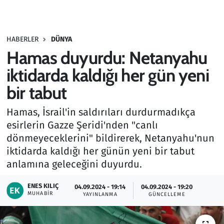
Gündem
HABERLER
DÜNYA
Haber
Hamas duyurdu: Netanyahu
Kültür Sanat
iktidarda kaldığı her gün yeni
bir tabut
Kurumsal Haberler
Hamas, İsrail'in saldırıları durdurmadıkça
Lezzet Durağı
esirlerin Gazze Şeridi'nden "canlı
dönmeyeceklerini" bildirerek, Netanyahu'nun
Memur ve Kamu
iktidarda kaldığı her günün yeni bir tabut
anlamına geleceğini duyurdu.
Otomobil
ENES KILIÇ
04.09.2024 - 19:14
04.09.2024 - 19:20
MUHABIR
Oyun
YAYINLANMA
GÜNCELLEME
Ramazan