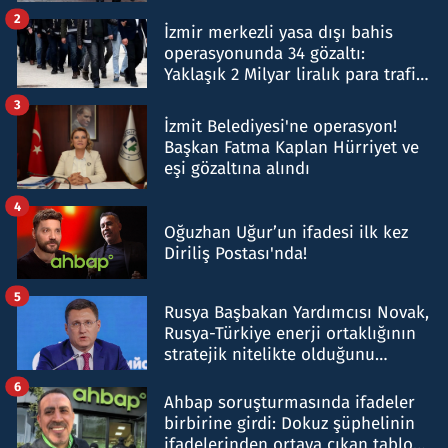
hakkında gözaltı kararı
2
İzmir merkezli yasa dışı bahis
operasyonunda 34 gözaltı:
Yaklaşık 2 Milyar liralık para trafiği
tespit edildi
3
İzmit Belediyesi'ne operasyon!
Başkan Fatma Kaplan Hürriyet ve
eşi gözaltına alındı
4
Oğuzhan Uğur’un ifadesi ilk kez
Diriliş Postası'nda!
5
Rusya Başbakan Yardımcısı Novak,
Rusya-Türkiye enerji ortaklığının
stratejik nitelikte olduğunu
belirtti
6
Ahbap soruşturmasında ifadeler
birbirine girdi: Dokuz şüphelinin
ifadelerinden ortaya çıkan tablo