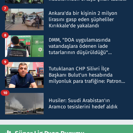
şok etti
7
Ankara'da bir kişinin 2 milyon
lirasını gasp eden şüpheliler
Kırıkkale'de yakalandı
8
DMM, "DOA uygulamasında
vatandaşlara ödenen iade
tutarlarının düşürüldüğü"
iddiasını yalanladı
9
Tutuklanan CHP Silivri İlçe
Başkanı Bulut'un hesabında
milyonluk para trafiğine: Patron
talimat verdi, ben gönderdim
10
Husiler: Suudi Arabistan'ın
Aramco tesislerini hedef aldık