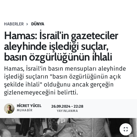
Gündem
HABERLER
DÜNYA
Haber
Hamas: İsrail'in gazeteciler
Kültür Sanat
aleyhinde işlediği suçlar,
basın özgürlüğünün ihlali
Kurumsal Haberler
Hamas, İsrail'in basın mensupları aleyhinde
Lezzet Durağı
işlediği suçların "basın özgürlüğünün açık
şekilde ihlali" olduğunu ancak gerçeğin
Memur ve Kamu
gizlenemeyeceğini belirtti.
Otomobil
HICRET YÜCEL
26.09.2024 - 22:28
MUHABIR
YAYINLANMA
Oyun
Ramazan