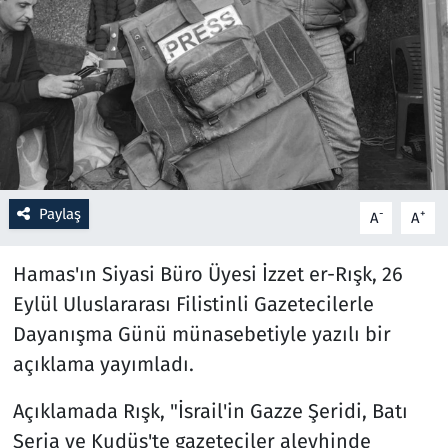
Resmi İlanlar
Rüya Tabirleri
Sağlık
Savunma Sanayi
Paylaş
-
+
A
A
Seçim 2023
Hamas'ın Siyasi Büro Üyesi İzzet er-Rışk, 26
Spor
Eylül Uluslararası Filistinli Gazetecilerle
Dayanışma Günü münasebetiyle yazılı bir
Teknoloji ve Bilim
açıklama yayımladı.
Televizyon
Açıklamada Rışk, "İsrail'in Gazze Şeridi, Batı
Şeria ve Kudüs'te gazeteciler aleyhinde