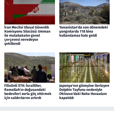
İran Meclisi Ulusal Güvenlik
Yunanistan'da son dönemdeki
Komisyonu Sözcüsü: Umman
yangınlarda 118 bina
ile mutabakatın genel
kullanılamaz hale geldi
çerçevesi neredeyse
şekillendi
Filistinli STK: İsrailliler,
Japonya'nın güneyine ilerleyen
Ramallah'ın doğusundaki
Dolphin Tayfunu nedeniyle
bedevileri zorla göç ettirmek
Okinava'daki Naha Havaalanı
için saldırılarını artırdı
kapatıldı