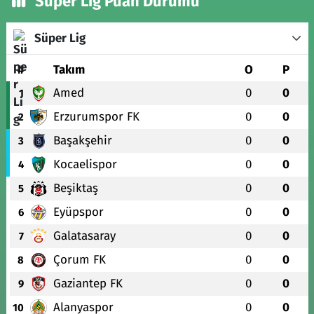
Süper Lig Puan Durumu
Süper Lig
#
Takım
O
P
Amed
0
0
1
Erzurumspor FK
0
0
2
Başakşehir
0
0
3
Kocaelispor
0
0
4
Beşiktaş
0
0
5
Eyüpspor
0
0
6
Galatasaray
0
0
7
Çorum FK
0
0
8
Gaziantep FK
0
0
9
Alanyaspor
0
0
10