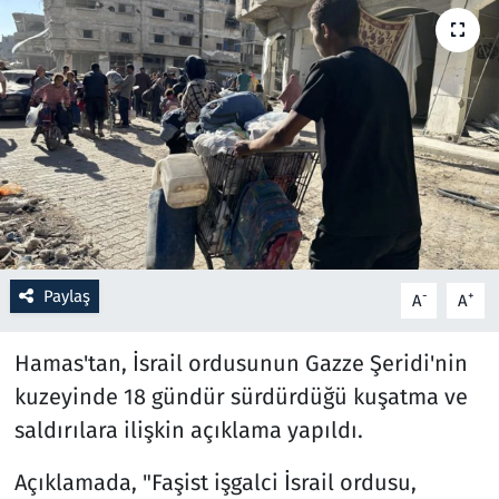
Resmi İlanlar
Rüya Tabirleri
Sağlık
Savunma Sanayi
Seçim 2023
Paylaş
-
+
A
A
Spor
Hamas'tan, İsrail ordusunun Gazze Şeridi'nin
Teknoloji ve Bilim
kuzeyinde 18 gündür sürdürdüğü kuşatma ve
saldırılara ilişkin açıklama yapıldı.
Televizyon
Açıklamada, "Faşist işgalci İsrail ordusu,