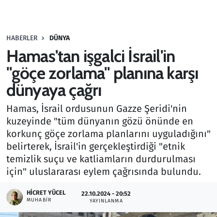
Gündem
HABERLER
DÜNYA
Haber
Hamas'tan işgalci İsrail'in
Kültür Sanat
"göçe zorlama" planına karşı
dünyaya çağrı
Kurumsal Haberler
Hamas, İsrail ordusunun Gazze Şeridi'nin
Lezzet Durağı
kuzeyinde "tüm dünyanın gözü önünde en
korkunç göçe zorlama planlarını uyguladığını"
Memur ve Kamu
belirterek, İsrail'in gerçekleştirdiği "etnik
temizlik suçu ve katliamların durdurulması
Otomobil
için" uluslararası eylem çağrısında bulundu.
Oyun
HICRET YÜCEL
22.10.2024 - 20:52
MUHABIR
YAYINLANMA
Ramazan