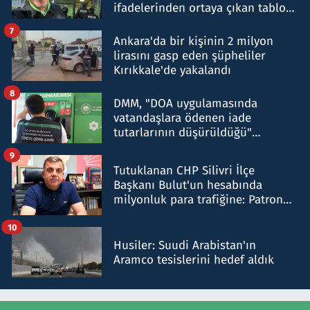
ifadelerinden ortaya çıkan tablo
şok etti
7
Ankara'da bir kişinin 2 milyon
lirasını gasp eden şüpheliler
Kırıkkale'de yakalandı
8
DMM, "DOA uygulamasında
vatandaşlara ödenen iade
tutarlarının düşürüldüğü"
iddiasını yalanladı
9
Tutuklanan CHP Silivri İlçe
Başkanı Bulut'un hesabında
milyonluk para trafiğine: Patron
talimat verdi, ben gönderdim
10
Husiler: Suudi Arabistan'ın
Aramco tesislerini hedef aldık