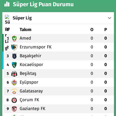
Süper Lig Puan Durumu
Süper Lig
#
Takım
O
P
Amed
0
0
1
Erzurumspor FK
0
0
2
Başakşehir
0
0
3
Kocaelispor
0
0
4
Beşiktaş
0
0
5
Eyüpspor
0
0
6
Galatasaray
0
0
7
Çorum FK
0
0
8
Gaziantep FK
0
0
9