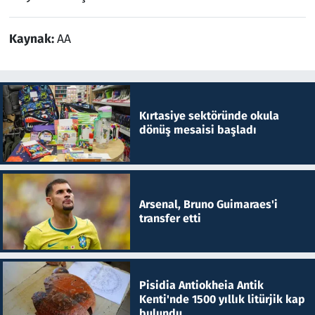
Kaynak:
AA
Kırtasiye sektöründe okula
dönüş mesaisi başladı
Arsenal, Bruno Guimaraes'i
transfer etti
Pisidia Antiokheia Antik
Kenti'nde 1500 yıllık litürjik kap
bulundu