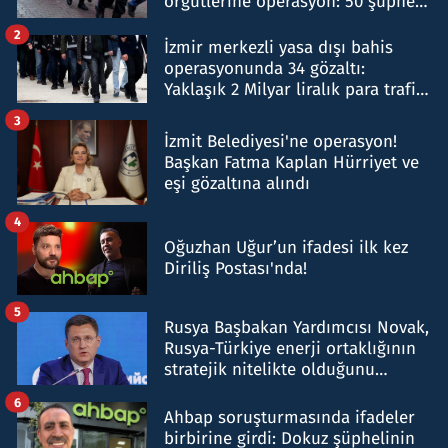
örgütlerine operasyon: 50 şüpheli
hakkında gözaltı kararı
2
İzmir merkezli yasa dışı bahis
operasyonunda 34 gözaltı:
Yaklaşık 2 Milyar liralık para trafiği
tespit edildi
3
İzmit Belediyesi'ne operasyon!
Başkan Fatma Kaplan Hürriyet ve
eşi gözaltına alındı
4
Oğuzhan Uğur’un ifadesi ilk kez
Diriliş Postası'nda!
5
Rusya Başbakan Yardımcısı Novak,
Rusya-Türkiye enerji ortaklığının
stratejik nitelikte olduğunu
belirtti
6
Ahbap soruşturmasında ifadeler
birbirine girdi: Dokuz şüphelinin