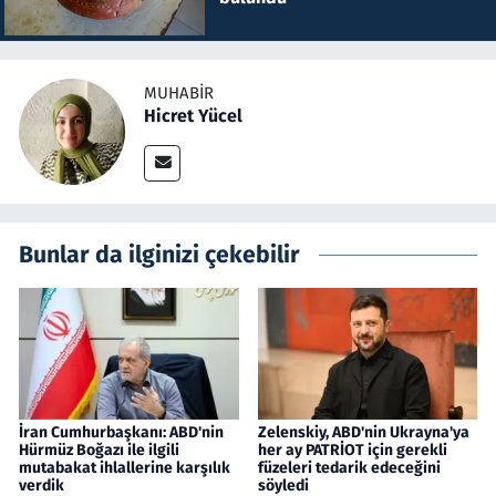
MUHABIR
Hicret Yücel
Bunlar da ilginizi çekebilir
İran Cumhurbaşkanı: ABD'nin
Zelenskiy, ABD'nin Ukrayna'ya
Hürmüz Boğazı ile ilgili
her ay PATRİOT için gerekli
mutabakat ihlallerine karşılık
füzeleri tedarik edeceğini
verdik
söyledi