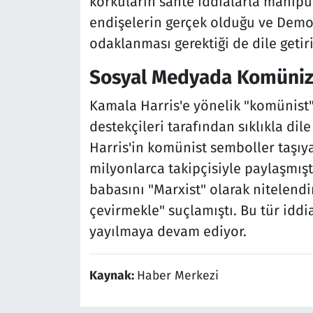
korkuların sahte iddialarla manipül
endişelerin gerçek olduğu ve Demo
odaklanması gerektiği de dile getiri
Sosyal Medyada Komüniz
Kamala Harris'e yönelik "komünist
destekçileri tarafından sıklıkla dil
Harris'in komünist semboller taşıy
milyonlarca takipçisiyle paylaşmışt
babasını "Marxist" olarak nitelend
çevirmekle" suçlamıştı. Bu tür iddi
yayılmaya devam ediyor.
Kaynak:
Haber Merkezi