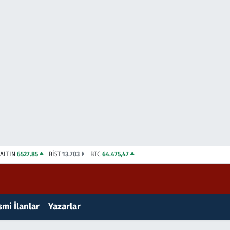
ALTIN
6527.85
BİST
13.703
BTC
64.475,47
mi İlanlar
Yazarlar