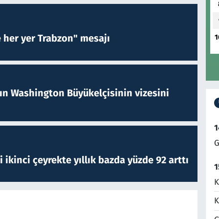
e her yer Trabzon" mesajı
1
nın Washington Büyükelçisinin vizesini
1
G
i ikinci çeyrekte yıllık bazda yüzde 92 arttı
1
K
K