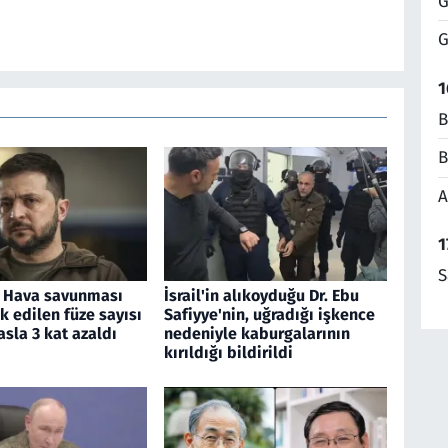
G
G
1
B
B
A
1
S
: Hava savunması
İsrail'in alıkoyduğu Dr. Ebu
ik edilen füze sayısı
Safiyye'nin, uğradığı işkence
asla 3 kat azaldı
nedeniyle kaburgalarının
kırıldığı bildirildi