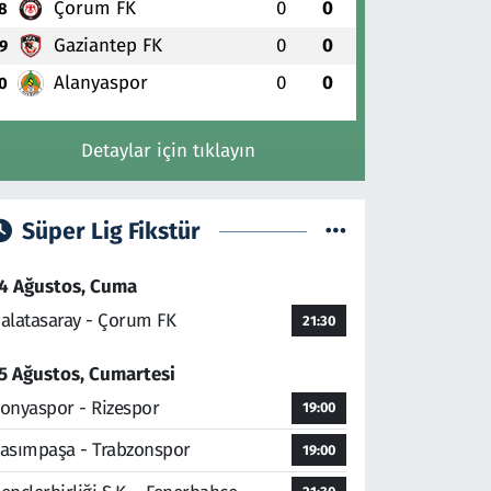
Çorum FK
0
0
8
Gaziantep FK
0
0
9
Alanyaspor
0
0
0
Detaylar için tıklayın
Süper Lig Fikstür
4 Ağustos, Cuma
alatasaray - Çorum FK
21:30
5 Ağustos, Cumartesi
onyaspor - Rizespor
19:00
asımpaşa - Trabzonspor
19:00