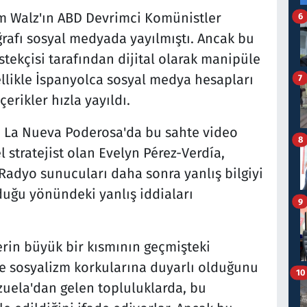
m Walz'ın ABD Devrimci Komünistler
6
ğrafı sosyal medyada yayılmıştı. Ancak bu
tekçisi tarafından dijital olarak manipüle
llikle İspanyolca sosyal medya hesapları
7
erikler hızla yayıldı.
ı La Nueva Poderosa'da bu sahte video
8
el stratejist olan Evelyn Pérez-Verdía,
Radyo sunucuları daha sonra yanlış bilgiyi
lduğu yönündeki yanlış iddiaları
9
rin büyük bir kısmının geçmişteki
 sosyalizm korkularına duyarlı olduğunu
10
zuela'dan gelen topluluklarda, bu