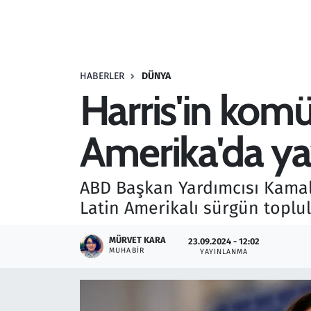
Resmi İlanlar
Rüya Tabirleri
HABERLER
DÜNYA
Harris'in komü
Sağlık
Amerika'da yay
Savunma Sanayi
Seçim 2023
ABD Başkan Yardımcısı Kamala
Latin Amerikalı sürgün toplul
Spor
MÜRVET KARA
23.09.2024 - 12:02
Teknoloji ve Bilim
MUHABIR
YAYINLANMA
Televizyon