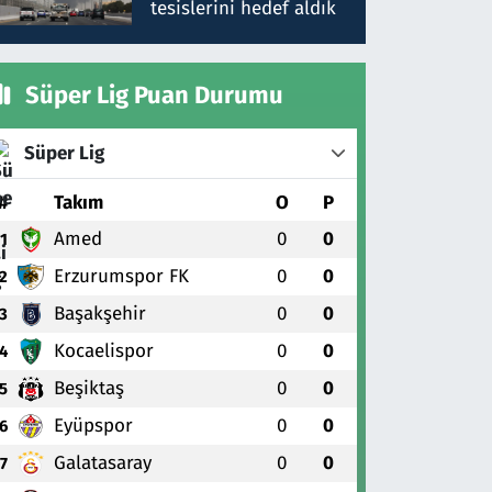
tesislerini hedef aldık
Süper Lig Puan Durumu
Süper Lig
#
Takım
O
P
Amed
0
0
1
Erzurumspor FK
0
0
2
Başakşehir
0
0
3
Kocaelispor
0
0
4
Beşiktaş
0
0
5
Eyüpspor
0
0
6
Galatasaray
0
0
7