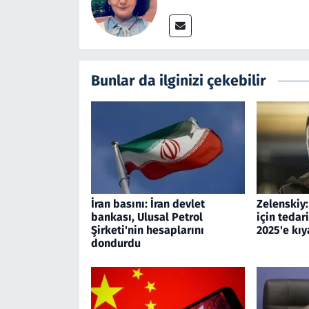
Bunlar da ilginizi çekebilir
İran basını: İran devlet
Zelenskiy
bankası, Ulusal Petrol
için tedar
Şirketi'nin hesaplarını
2025'e kıy
dondurdu