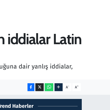
 iddialar Latin
ğuna dair yanlış iddialar,
-
+
A
A
Trend Haberler