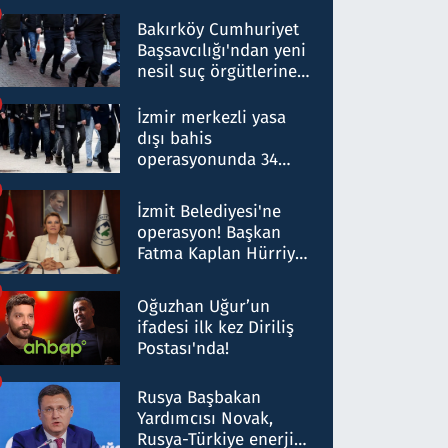
Bakırköy Cumhuriyet
Başsavcılığı'ndan yeni
nesil suç örgütlerine
operasyon: 50 şüpheli
hakkında gözaltı kararı
İzmir merkezli yasa
dışı bahis
operasyonunda 34
gözaltı: Yaklaşık 2
Milyar liralık para
İzmit Belediyesi'ne
trafiği tespit edildi
operasyon! Başkan
Fatma Kaplan Hürriyet
ve eşi gözaltına alındı
Oğuzhan Uğur’un
ifadesi ilk kez Diriliş
Postası'nda!
Rusya Başbakan
Yardımcısı Novak,
Rusya-Türkiye enerji