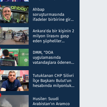
ortaklığının stratejik
nitelikte olduğunu
Ahbap
belirtti
soruşturmasında
ifadeler birbirine girdi:
Dokuz şüphelinin
ifadelerinden ortaya
Ankara'da bir kişinin 2
çıkan tablo şok etti
milyon lirasını gasp
eden şüpheliler
Kırıkkale'de yakalandı
DMM, "DOA
uygulamasında
vatandaşlara ödenen
iade tutarlarının
düşürüldüğü" iddiasını
Tutuklanan CHP Silivri
yalanladı
İlçe Başkanı Bulut'un
hesabında milyonluk
para trafiğine: Patron
talimat verdi, ben
Husiler: Suudi
gönderdim
Arabistan'ın Aramco