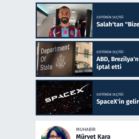
EDITÖRÜN SEÇTIĞI
Salah'tan "Biz
EDITÖRÜN SEÇTIĞI
ABD, Brezilya'
iptal etti
EDITÖRÜN SEÇTIĞI
SpaceX'in gelir
MUHABIR
Mürvet Kara