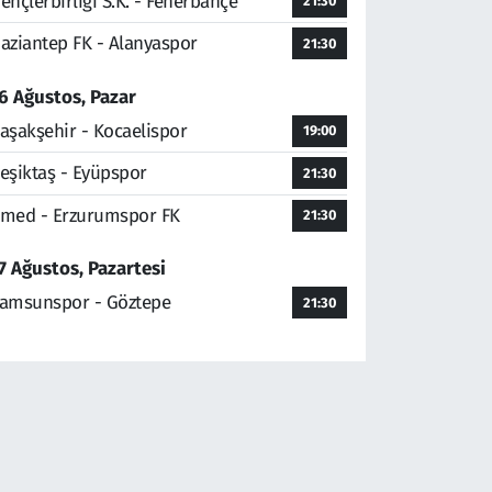
ençlerbirliği S.K. - Fenerbahçe
21:30
aziantep FK - Alanyaspor
21:30
6 Ağustos, Pazar
aşakşehir - Kocaelispor
19:00
eşiktaş - Eyüpspor
21:30
med - Erzurumspor FK
21:30
7 Ağustos, Pazartesi
amsunspor - Göztepe
21:30