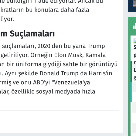
e edildiğini ifade ediyorlar. Ancak bu
kratların bu konulara daha fazla
liyor.
m Suçlamaları
" suçlamaları, 2020'den bu yana Trump
e getiriliyor. Örneğin Elon Musk, Kamala
an bir üniforma giydiği sahte bir görüntüyü
ı. Aynı şekilde Donald Trump da Harris'in
irmiş ve onu ABD'yi "Venezuela'ya
alar, özellikle sosyal medyada hızla