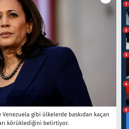
1
2
3
4
5
e Venezuela gibi ülkelerde baskıdan kaçan
ı körüklediğini belirtiyor.