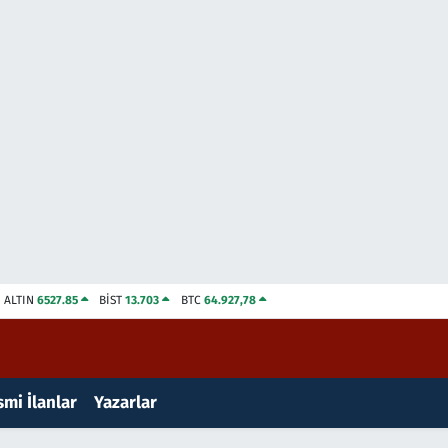
ALTIN
6527.85
BİST
13.703
BTC
64.927,78
mi İlanlar
Yazarlar