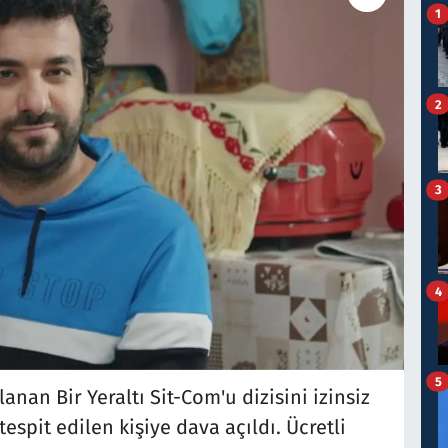
1
2
3
4
5
nan Bir Yeraltı Sit-Com'u dizisini izinsiz
espit edilen kişiye dava açıldı. Ücretli