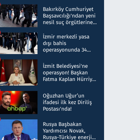
Bakırköy Cumhuriyet
Başsavcılığı'ndan yeni
nesil suç örgütlerine
operasyon: 50 şüpheli
hakkında gözaltı kararı
İzmir merkezli yasa
dışı bahis
operasyonunda 34
gözaltı: Yaklaşık 2
Milyar liralık para
İzmit Belediyesi'ne
trafiği tespit edildi
operasyon! Başkan
Fatma Kaplan Hürriyet
ve eşi gözaltına alındı
Oğuzhan Uğur’un
ifadesi ilk kez Diriliş
Postası'nda!
Rusya Başbakan
Yardımcısı Novak,
Rusya-Türkiye enerji