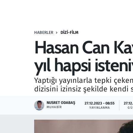
Resmi İlanlar
Rüya Tabirleri
HABERLER
DIZI-FILM
Hasan Can Kay
Sağlık
yıl hapsi isten
Savunma Sanayi
Seçim 2023
Yaptığı yayınlarla tepki çeke
dizisini izinsiz şekilde kendi 
Spor
NUSRET ODABAŞ
27.12.2023 - 08:55
27.12
Teknoloji ve Bilim
MUHABIR
YAYINLANMA
GÜ
Televizyon