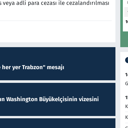
 veya adli para cezası ile cezalandırılması
1
e her yer Trabzon" mesajı
1
G
1
nın Washington Büyükelçisinin vizesini
K
K