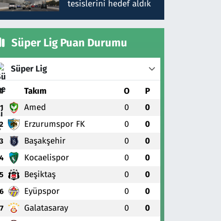
tesislerini hedef aldık
Süper Lig Puan Durumu
Süper Lig
#
Takım
O
P
Amed
0
0
1
Erzurumspor FK
0
0
2
Başakşehir
0
0
3
Kocaelispor
0
0
4
Beşiktaş
0
0
5
Eyüpspor
0
0
6
Galatasaray
0
0
7