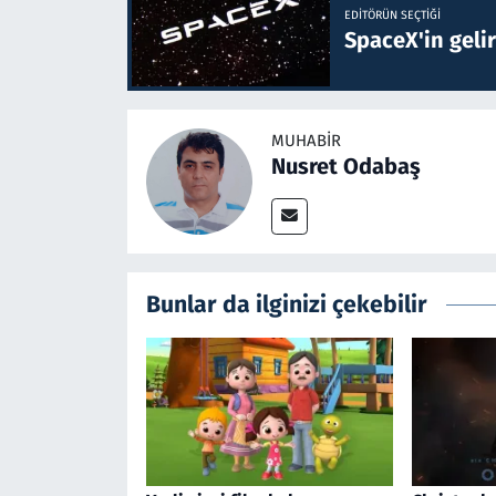
EDITÖRÜN SEÇTIĞI
SpaceX'in gelir
MUHABIR
Nusret Odabaş
Bunlar da ilginizi çekebilir