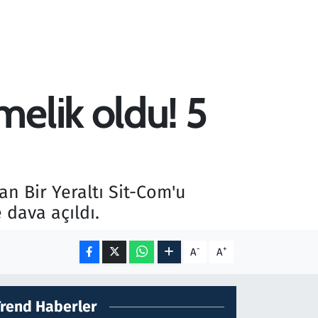
elik oldu! 5
n Bir Yeraltı Sit-Com'u
e dava açıldı.
-
+
A
A
Trend Haberler