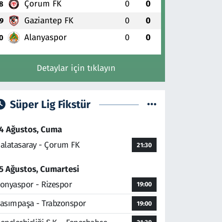
Çorum FK
0
0
8
Gaziantep FK
0
0
9
Alanyaspor
0
0
0
Detaylar için tıklayın
Süper Lig Fikstür
4 Ağustos, Cuma
alatasaray - Çorum FK
21:30
5 Ağustos, Cumartesi
onyaspor - Rizespor
19:00
asımpaşa - Trabzonspor
19:00