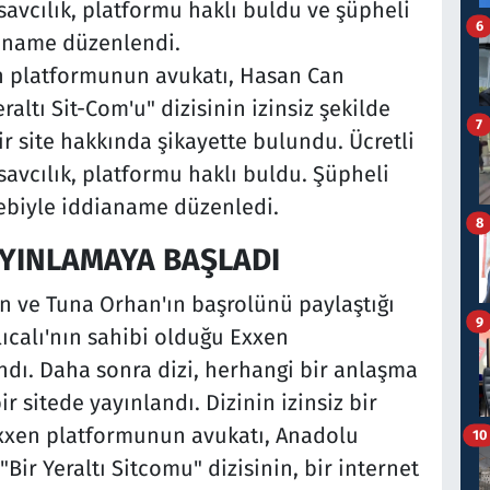
 savcılık, platformu haklı buldu ve şüpheli
6
ianame düzenlendi.
en platformunun avukatı, Hasan Can
altı Sit-Com'u" dizisinin izinsiz şekilde
7
ir site hakkında şikayette bulundu. Ücretli
savcılık, platformu haklı buldu. Şüpheli
lebiyle iddianame düzenledi.
8
YAYINLAMAYA BAŞLADI
 ve Tuna Orhan'ın başrolünü paylaştığı
9
Ilıcalı'nın sahibi olduğu Exxen
ndı. Daha sonra dizi, herhangi bir anlaşma
r sitede yayınlandı. Dizinin izinsiz bir
xxen platformunun avukatı, Anadolu
10
Bir Yeraltı Sitcomu" dizisinin, bir internet