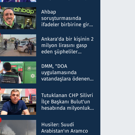
ortaklığının stratejik
nitelikte olduğunu
Ahbap
belirtti
soruşturmasında
ifadeler birbirine girdi:
Dokuz şüphelinin
ifadelerinden ortaya
Ankara'da bir kişinin 2
çıkan tablo şok etti
milyon lirasını gasp
eden şüpheliler
Kırıkkale'de yakalandı
DMM, "DOA
uygulamasında
vatandaşlara ödenen
iade tutarlarının
düşürüldüğü" iddiasını
Tutuklanan CHP Silivri
yalanladı
İlçe Başkanı Bulut'un
hesabında milyonluk
para trafiğine: Patron
talimat verdi, ben
Husiler: Suudi
gönderdim
Arabistan'ın Aramco