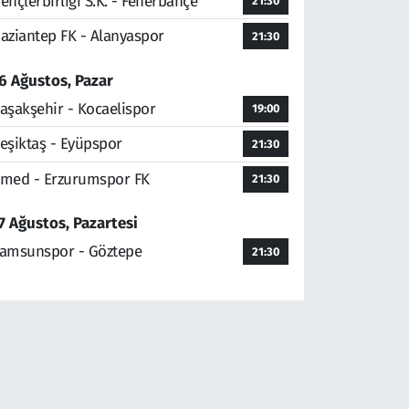
ençlerbirliği S.K. - Fenerbahçe
21:30
aziantep FK - Alanyaspor
21:30
6 Ağustos, Pazar
aşakşehir - Kocaelispor
19:00
eşiktaş - Eyüpspor
21:30
med - Erzurumspor FK
21:30
7 Ağustos, Pazartesi
amsunspor - Göztepe
21:30