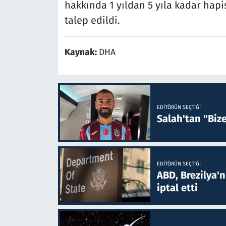
hakkında 1 yıldan 5 yıla kadar hapis
talep edildi.
Kaynak:
DHA
EDITÖRÜN SEÇTIĞI
Salah'tan "Biz
EDITÖRÜN SEÇTIĞI
ABD, Brezilya'
iptal etti