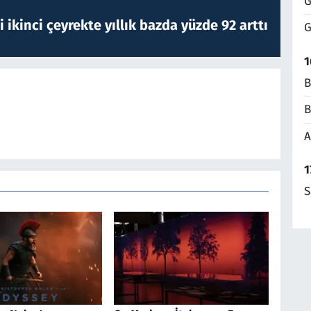
G
i ikinci çeyrekte yıllık bazda yüzde 92 arttı
G
1
B
B
A
1
S