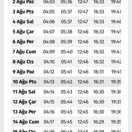
2 Ağu Paz
04:03
05:36
12:47
16:33
19:48
2
3 Ağu Pts
04:05
05:37
12:47
16:33
19:47
2
4 Ağu Sal
04:06
05:37
12:47
16:33
19:46
2
5 Ağu Çar
04:07
05:38
12:46
16:33
19:45
2
6 Ağu Per
04:08
05:39
12:46
16:32
19:44
2
7 Ağu Cum
04:09
05:40
12:46
16:32
19:43
2
8 Ağu Cts
04:10
05:41
12:46
16:32
19:42
2
9 Ağu Paz
04:12
05:41
12:46
16:31
19:41
2
10 Ağu Pts
04:13
05:42
12:46
16:31
19:39
2
11 Ağu Sal
04:14
05:43
12:46
16:30
19:38
2
12 Ağu Çar
04:15
05:44
12:46
16:30
19:37
2
13 Ağu Per
04:16
05:45
12:45
16:30
19:36
20
14 Ağu Cum
04:17
05:45
12:45
16:29
19:35
20
15 Ağu Cts
04:19
05:46
12:45
16:29
19:34
20