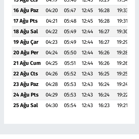
16 Ağu Paz
04:20
05:47
12:45
16:28
19:33
20
17 Ağu Pts
04:21
05:48
12:45
16:28
19:31
20
18 Ağu Sal
04:22
05:49
12:44
16:27
19:30
2
19 Ağu Çar
04:23
05:49
12:44
16:27
19:29
20
20 Ağu Per
04:24
05:50
12:44
16:26
19:28
20
21 Ağu Cum
04:25
05:51
12:44
16:26
19:26
20
22 Ağu Cts
04:26
05:52
12:43
16:25
19:25
20
23 Ağu Paz
04:28
05:53
12:43
16:24
19:24
20
24 Ağu Pts
04:29
05:53
12:43
16:24
19:22
20
25 Ağu Sal
04:30
05:54
12:43
16:23
19:21
20