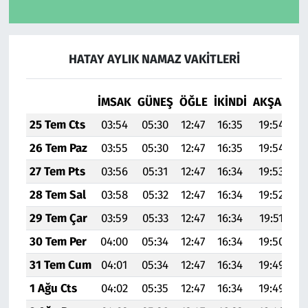
HATAY AYLIK NAMAZ VAKITLERI
İMSAK
GÜNEŞ
ÖĞLE
İKINDI
AKŞAM
YA
25 Tem Cts
03:54
05:30
12:47
16:35
19:54
2
26 Tem Paz
03:55
05:30
12:47
16:35
19:54
2
27 Tem Pts
03:56
05:31
12:47
16:34
19:53
2
28 Tem Sal
03:58
05:32
12:47
16:34
19:52
2
29 Tem Çar
03:59
05:33
12:47
16:34
19:51
2
30 Tem Per
04:00
05:34
12:47
16:34
19:50
2
31 Tem Cum
04:01
05:34
12:47
16:34
19:49
2
1 Ağu Cts
04:02
05:35
12:47
16:34
19:49
2