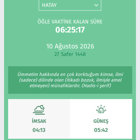
HATAY
Gündem
ÖĞLE VAKTINE KALAN SÜRE
Haber
06:25:17
Kültür Sanat
10 Ağustos 2026
27 Safer 1448
Kurumsal Haberler
Ümmetim hakkında en çok korktuğum kimse, ilmi
Lezzet Durağı
(sadece) dilinde olan (itikadı bozuk, ilmiyle amel
etmeyen) münafıklardır. (Hadis-i şerif)
Memur ve Kamu
Otomobil
İMSAK
GÜNEŞ
Oyun
04:13
05:42
Ramazan