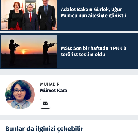
Adalet Bakanı Gürlek, Uğur
Mumcu'nun ailesiyle görüştü
MSB: Son bir haftada 1 PKK'lı
terörist teslim oldu
MUHABIR
Mürvet Kara
Bunlar da ilginizi çekebilir