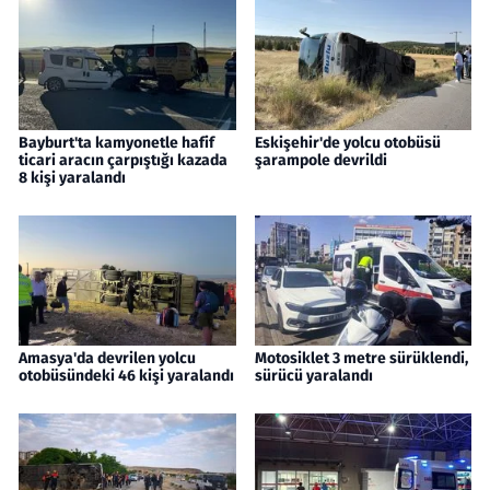
Bayburt'ta kamyonetle hafif
Eskişehir'de yolcu otobüsü
ticari aracın çarpıştığı kazada
şarampole devrildi
8 kişi yaralandı
Amasya'da devrilen yolcu
Motosiklet 3 metre sürüklendi,
otobüsündeki 46 kişi yaralandı
sürücü yaralandı