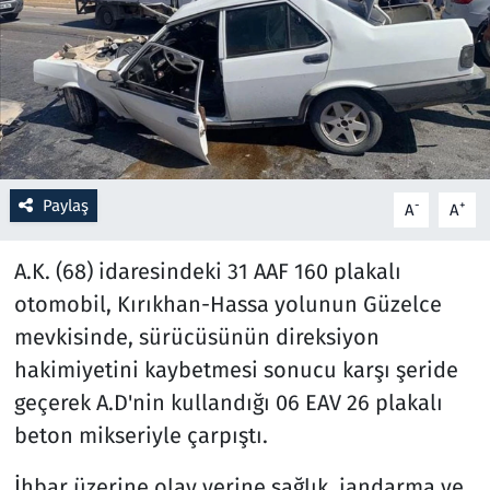
Resmi İlanlar
Rüya Tabirleri
Sağlık
Paylaş
-
+
A
A
Savunma Sanayi
A.K. (68) idaresindeki 31 AAF 160 plakalı
Seçim 2023
otomobil, Kırıkhan-Hassa yolunun Güzelce
Spor
mevkisinde, sürücüsünün direksiyon
hakimiyetini kaybetmesi sonucu karşı şeride
Teknoloji ve Bilim
geçerek A.D'nin kullandığı 06 EAV 26 plakalı
beton mikseriyle çarpıştı.
Televizyon
İhbar üzerine olay yerine sağlık, jandarma ve