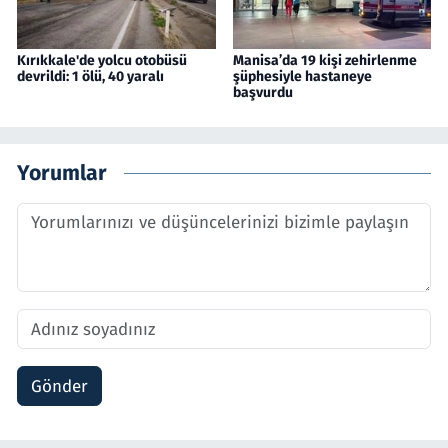
Kırıkkale'de yolcu otobüsü
Manisa’da 19 kişi zehirlenme
devrildi: 1 ölü, 40 yaralı
şüphesiyle hastaneye
başvurdu
Yorumlar
Gönder