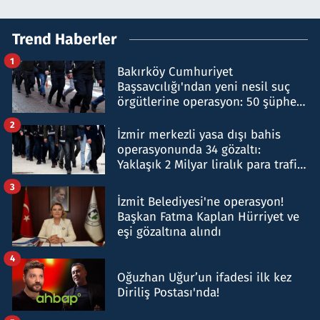
Trend Haberler
1
Bakırköy Cumhuriyet
Başsavcılığı'ndan yeni nesil suç
örgütlerine operasyon: 50 şüpheli
hakkında gözaltı kararı
2
İzmir merkezli yasa dışı bahis
operasyonunda 34 gözaltı:
Yaklaşık 2 Milyar liralık para trafiği
tespit edildi
3
İzmit Belediyesi'ne operasyon!
Başkan Fatma Kaplan Hürriyet ve
eşi gözaltına alındı
4
Oğuzhan Uğur’un ifadesi ilk kez
Diriliş Postası'nda!