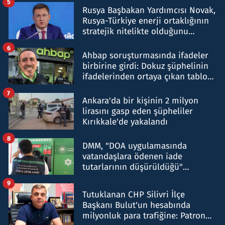
5
Rusya Başbakan Yardımcısı Novak,
Rusya-Türkiye enerji ortaklığının
stratejik nitelikte olduğunu
belirtti
6
Ahbap soruşturmasında ifadeler
birbirine girdi: Dokuz şüphelinin
ifadelerinden ortaya çıkan tablo
şok etti
7
Ankara'da bir kişinin 2 milyon
lirasını gasp eden şüpheliler
Kırıkkale'de yakalandı
8
DMM, "DOA uygulamasında
vatandaşlara ödenen iade
tutarlarının düşürüldüğü"
iddiasını yalanladı
9
Tutuklanan CHP Silivri İlçe
Başkanı Bulut'un hesabında
milyonluk para trafiğine: Patron