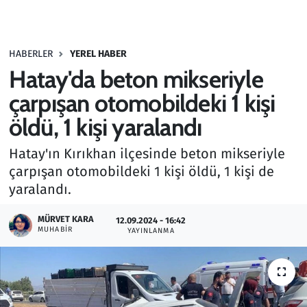
Gündem
HABERLER
YEREL HABER
Haber
Hatay'da beton mikseriyle
Kültür Sanat
çarpışan otomobildeki 1 kişi
öldü, 1 kişi yaralandı
Kurumsal Haberler
Hatay'ın Kırıkhan ilçesinde beton mikseriyle
Lezzet Durağı
çarpışan otomobildeki 1 kişi öldü, 1 kişi de
yaralandı.
Memur ve Kamu
MÜRVET KARA
12.09.2024 - 16:42
MUHABIR
YAYINLANMA
Otomobil
Oyun
Ramazan