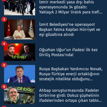
İzmir merkezli yasa dışı bahis
operasyonunda 34 gözaltı:
Yaklaşık 2 Milyar liralık para trafiği
tespit edildi
3
İzmit Belediyesi'ne operasyon!
Başkan Fatma Kaplan Hürriyet ve
eşi gözaltına alındı
4
Oğuzhan Uğur’un ifadesi ilk kez
Diriliş Postası'nda!
5
Rusya Başbakan Yardımcısı Novak,
Rusya-Türkiye enerji ortaklığının
stratejik nitelikte olduğunu
belirtti
6
Ahbap soruşturmasında ifadeler
birbirine girdi: Dokuz şüphelinin
ifadelerinden ortaya çıkan tablo
şok etti