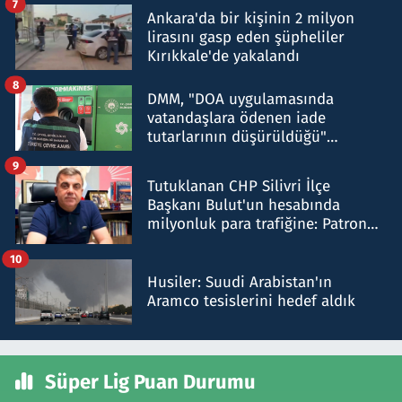
7
Ankara'da bir kişinin 2 milyon
lirasını gasp eden şüpheliler
Kırıkkale'de yakalandı
8
DMM, "DOA uygulamasında
vatandaşlara ödenen iade
tutarlarının düşürüldüğü"
iddiasını yalanladı
9
Tutuklanan CHP Silivri İlçe
Başkanı Bulut'un hesabında
milyonluk para trafiğine: Patron
talimat verdi, ben gönderdim
10
Husiler: Suudi Arabistan'ın
Aramco tesislerini hedef aldık
Süper Lig Puan Durumu