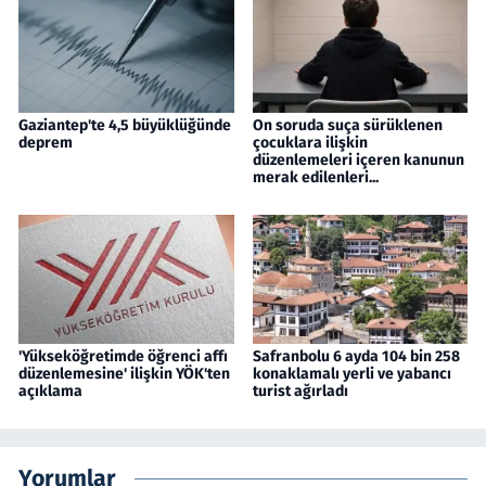
Gaziantep'te 4,5 büyüklüğünde
On soruda suça sürüklenen
deprem
çocuklara ilişkin
düzenlemeleri içeren kanunun
merak edilenleri...
'Yükseköğretimde öğrenci affı
Safranbolu 6 ayda 104 bin 258
düzenlemesine' ilişkin YÖK'ten
konaklamalı yerli ve yabancı
açıklama
turist ağırladı
Yorumlar