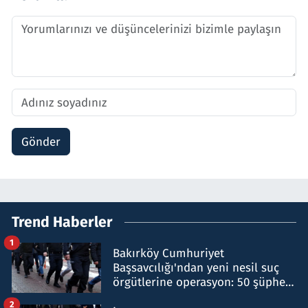
Gönder
Trend Haberler
1
Bakırköy Cumhuriyet
Başsavcılığı'ndan yeni nesil suç
örgütlerine operasyon: 50 şüpheli
hakkında gözaltı kararı
2