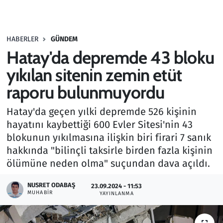
Gündem
HABERLER
GÜNDEM
Haber
Hatay'da depremde 43 bloku
Kültür Sanat
yıkılan sitenin zemin etüt
raporu bulunmuyordu
Kurumsal Haberler
Hatay'da geçen yılki depremde 526 kişinin
Lezzet Durağı
hayatını kaybettiği 600 Evler Sitesi'nin 43
blokunun yıkılmasına ilişkin biri firari 7 sanık
Memur ve Kamu
hakkında "bilinçli taksirle birden fazla kişinin
ölümüne neden olma" suçundan dava açıldı.
Otomobil
NUSRET ODABAŞ
23.09.2024 - 11:53
MUHABIR
Oyun
YAYINLANMA
Ramazan