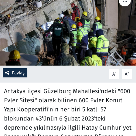
Resmi İlanlar
Rüya Tabirleri
Sağlık
Savunma Sanayi
Paylaş
-
+
A
A
Seçim 2023
Antakya ilçesi Güzelburç Mahallesi'ndeki "600
Spor
Evler Sitesi" olarak bilinen 600 Evler Konut
Teknoloji ve Bilim
Yapı Kooperatifi'nin her biri 5 katlı 57
blokundan 43'ünün 6 Şubat 2023'teki
Televizyon
depremde yıkılmasıyla ilgili Hatay Cumhuriyet