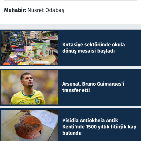
Muhabir:
Nusret Odabaş
Kırtasiye sektöründe okula
dönüş mesaisi başladı
Arsenal, Bruno Guimaraes'i
transfer etti
Pisidia Antiokheia Antik
Kenti'nde 1500 yıllık litürjik kap
bulundu