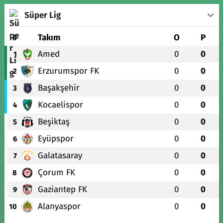
Süper Lig
#
Takım
O
P
Amed
0
0
1
Erzurumspor FK
0
0
2
Başakşehir
0
0
3
Kocaelispor
0
0
4
Beşiktaş
0
0
5
Eyüpspor
0
0
6
Galatasaray
0
0
7
Çorum FK
0
0
8
Gaziantep FK
0
0
9
Alanyaspor
0
0
10