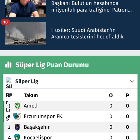
Başkanı Bulut'un hesabında
milyonluk para trafiğine: Patron
talimat verdi, ben gönderdim
10
Husiler: Suudi Arabistan'ın
Aramco tesislerini hedef aldık
Süper Lig Puan Durumu
Süper Lig
#
Takım
O
P
Amed
0
0
1
Erzurumspor FK
0
0
2
Başakşehir
0
0
3
Kocaelispor
0
0
4