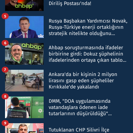
Diriliş Postası'nda!
5
Rusya Başbakan Yardımcısı Novak,
Rusya-Türkiye enerji ortaklığının
stratejik nitelikte olduğunu
belirtti
6
Ahbap soruşturmasında ifadeler
birbirine girdi: Dokuz şüphelinin
ifadelerinden ortaya çıkan tablo
şok etti
7
Ankara'da bir kişinin 2 milyon
lirasını gasp eden şüpheliler
Kırıkkale'de yakalandı
8
DMM, "DOA uygulamasında
vatandaşlara ödenen iade
tutarlarının düşürüldüğü"
iddiasını yalanladı
9
Tutuklanan CHP Silivri İlçe