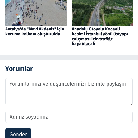
Antalya'da "Mavi Akdeniz" için
Anadolu Otoyolu Kocaeli
koruma kalkanı oluşturuldu
kesimi İstanbul yönü üstyapı
çalışması için trafiğe
kapatılacak
Yorumlar
Gönder