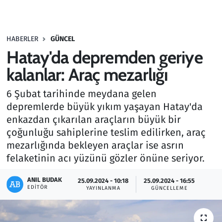
Gündem
HABERLER
GÜNCEL
Haber
Hatay'da depremden geriye
Kültür Sanat
kalanlar: Araç mezarlığı
6 Şubat tarihinde meydana gelen
Kurumsal Haberler
depremlerde büyük yıkım yaşayan Hatay'da
enkazdan çıkarılan araçların büyük bir
Lezzet Durağı
çoğunluğu sahiplerine teslim edilirken, araç
Memur ve Kamu
mezarlığında bekleyen araçlar ise asrın
felaketinin acı yüzünü gözler önüne seriyor.
Otomobil
ANIL BUDAK
25.09.2024 - 10:18
25.09.2024 - 16:55
EDITÖR
YAYINLANMA
GÜNCELLEME
Oyun
Ramazan