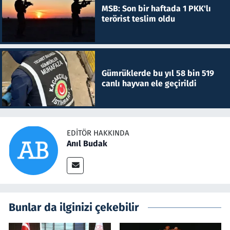
MSB: Son bir haftada 1 PKK'lı
terörist teslim oldu
Gümrüklerde bu yıl 58 bin 519
canlı hayvan ele geçirildi
EDITÖR HAKKINDA
Anıl Budak
Bunlar da ilginizi çekebilir