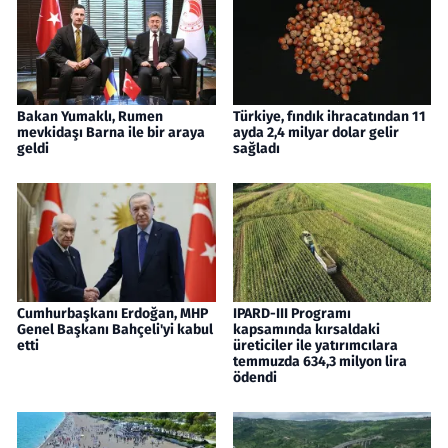
Bakan Yumaklı, Rumen
Türkiye, fındık ihracatından 11
mevkidaşı Barna ile bir araya
ayda 2,4 milyar dolar gelir
geldi
sağladı
Cumhurbaşkanı Erdoğan, MHP
IPARD-III Programı
Genel Başkanı Bahçeli'yi kabul
kapsamında kırsaldaki
etti
üreticiler ile yatırımcılara
temmuzda 634,3 milyon lira
ödendi