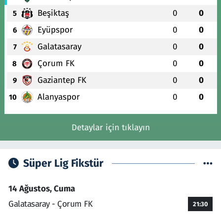
Beşiktaş
0
0
5
Eyüpspor
0
0
6
Galatasaray
0
0
7
Çorum FK
0
0
8
Gaziantep FK
0
0
9
Alanyaspor
0
0
10
Detaylar için tıklayın
Süper Lig Fikstür
14 Ağustos, Cuma
Galatasaray - Çorum FK
21:30