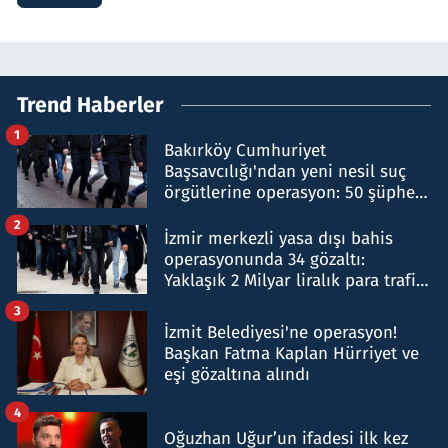
Trend Haberler
1
Bakırköy Cumhuriyet
Başsavcılığı'ndan yeni nesil suç
örgütlerine operasyon: 50 şüpheli
hakkında gözaltı kararı
2
İzmir merkezli yasa dışı bahis
operasyonunda 34 gözaltı:
Yaklaşık 2 Milyar liralık para trafiği
tespit edildi
3
İzmit Belediyesi'ne operasyon!
Başkan Fatma Kaplan Hürriyet ve
eşi gözaltına alındı
4
Oğuzhan Uğur’un ifadesi ilk kez