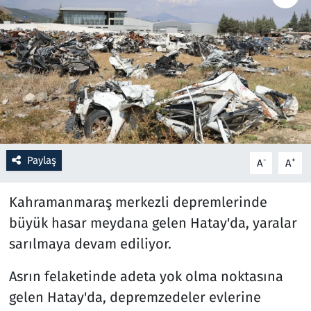
Resmi İlanlar
Rüya Tabirleri
Sağlık
Savunma Sanayi
Paylaş
-
+
A
A
Seçim 2023
Kahramanmaraş merkezli depremlerinde
Spor
büyük hasar meydana gelen Hatay'da, yaralar
sarılmaya devam ediliyor.
Teknoloji ve Bilim
Asrın felaketinde adeta yok olma noktasına
Televizyon
gelen Hatay'da, depremzedeler evlerine