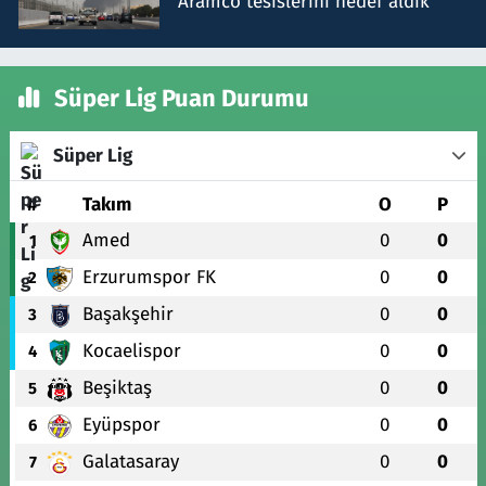
Aramco tesislerini hedef aldık
Süper Lig Puan Durumu
Süper Lig
#
Takım
O
P
Amed
0
0
1
Erzurumspor FK
0
0
2
Başakşehir
0
0
3
Kocaelispor
0
0
4
Beşiktaş
0
0
5
Eyüpspor
0
0
6
Galatasaray
0
0
7