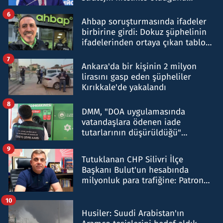
belirtti
6
Ahbap soruşturmasında ifadeler
birbirine girdi: Dokuz şüphelinin
ifadelerinden ortaya çıkan tablo
şok etti
7
Ankara'da bir kişinin 2 milyon
lirasını gasp eden şüpheliler
Kırıkkale'de yakalandı
8
DMM, "DOA uygulamasında
vatandaşlara ödenen iade
tutarlarının düşürüldüğü"
iddiasını yalanladı
9
Tutuklanan CHP Silivri İlçe
Başkanı Bulut'un hesabında
milyonluk para trafiğine: Patron
talimat verdi, ben gönderdim
10
Husiler: Suudi Arabistan'ın