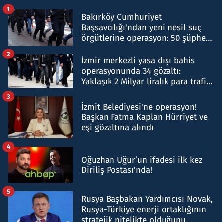
1
Bakırköy Cumhuriyet
Başsavcılığı'ndan yeni nesil suç
örgütlerine operasyon: 50 şüpheli
hakkında gözaltı kararı
2
İzmir merkezli yasa dışı bahis
operasyonunda 34 gözaltı:
Yaklaşık 2 Milyar liralık para trafiği
tespit edildi
3
İzmit Belediyesi'ne operasyon!
Başkan Fatma Kaplan Hürriyet ve
eşi gözaltına alındı
4
Oğuzhan Uğur’un ifadesi ilk kez
Diriliş Postası'nda!
5
Rusya Başbakan Yardımcısı Novak,
Rusya-Türkiye enerji ortaklığının
stratejik nitelikte olduğunu