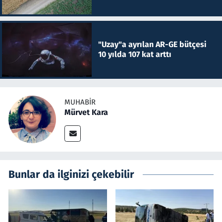
"Uzay"a ayrılan AR-GE bütçesi
10 yılda 107 kat arttı
MUHABIR
Mürvet Kara
Bunlar da ilginizi çekebilir