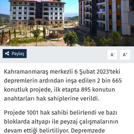
Resmi İlanlar
Rüya Tabirleri
Sağlık
Paylaş
-
+
A
A
Savunma Sanayi
Kahramanmaraş merkezli 6 Şubat 2023'teki
Seçim 2023
depremlerin ardından inşa edilen 2 bin 665
konutluk projede, ilk etapta 895 konutun
Spor
anahtarları hak sahiplerine verildi.
Teknoloji ve Bilim
Projede 1001 hak sahibi belirlendi ve bazı
Televizyon
bloklarda altyapı ile peyzaj çalışmalarının
devam ettiği belirtiliyor. Depremzede