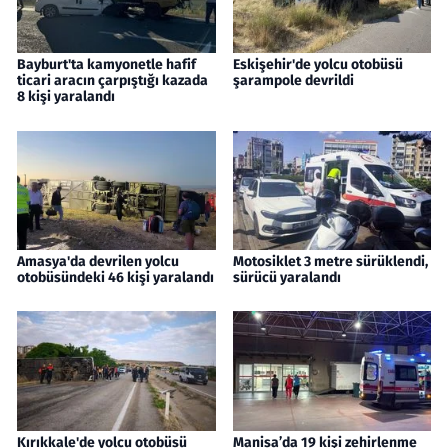
Bayburt'ta kamyonetle hafif
Eskişehir'de yolcu otobüsü
ticari aracın çarpıştığı kazada
şarampole devrildi
8 kişi yaralandı
Amasya'da devrilen yolcu
Motosiklet 3 metre sürüklendi,
otobüsündeki 46 kişi yaralandı
sürücü yaralandı
Kırıkkale'de yolcu otobüsü
Manisa’da 19 kişi zehirlenme