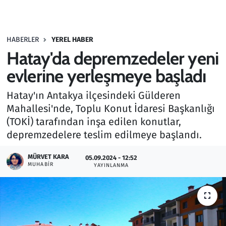
Gündem
HABERLER
YEREL HABER
Haber
Hatay'da depremzedeler yeni
Kültür Sanat
evlerine yerleşmeye başladı
Hatay'ın Antakya ilçesindeki Gülderen
Kurumsal Haberler
Mahallesi'nde, Toplu Konut İdaresi Başkanlığı
(TOKİ) tarafından inşa edilen konutlar,
Lezzet Durağı
depremzedelere teslim edilmeye başlandı.
Memur ve Kamu
MÜRVET KARA
05.09.2024 - 12:52
MUHABIR
YAYINLANMA
Otomobil
Oyun
Ramazan