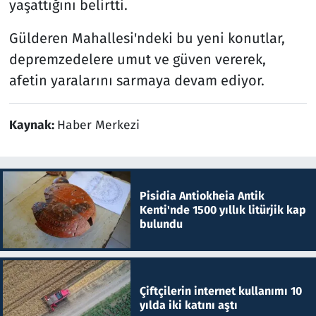
yaşattığını belirtti.
Gülderen Mahallesi'ndeki bu yeni konutlar,
depremzedelere umut ve güven vererek,
afetin yaralarını sarmaya devam ediyor.
Kaynak:
Haber Merkezi
Pisidia Antiokheia Antik
Kenti'nde 1500 yıllık litürjik kap
bulundu
Çiftçilerin internet kullanımı 10
yılda iki katını aştı