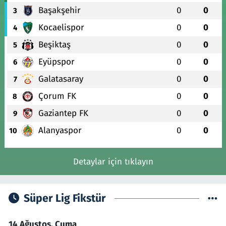
Başakşehir
0
0
3
Kocaelispor
0
0
4
Beşiktaş
0
0
5
Eyüpspor
0
0
6
Galatasaray
0
0
7
Çorum FK
0
0
8
Gaziantep FK
0
0
9
Alanyaspor
0
0
10
Detaylar için tıklayın
Süper Lig Fikstür
14 Ağustos, Cuma