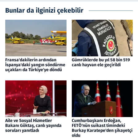
Bunlar da ilginizi çekebilir
Fransa'dakilerin ardından
Gümrüklerde bu yıl 58 bin 519
İspanya'daki yangın söndürme
canlı hayvan ele geçirildi
uçakları da Türkiye'ye döndü
Aile ve Sosyal Hizmetler
Cumhurbaşkanı Erdoğan,
Bakanı Göktaş, canlı yayında
FETÖ'nün suikast timindeki
soruları yanıtladı
Burkay Karatepe'den şikayetçi
oldu