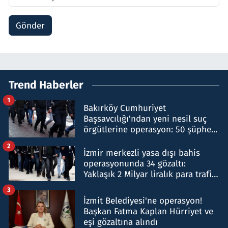
Gönder
Trend Haberler
1
Bakırköy Cumhuriyet
Başsavcılığı'ndan yeni nesil suç
örgütlerine operasyon: 50 şüpheli
hakkında gözaltı kararı
2
İzmir merkezli yasa dışı bahis
operasyonunda 34 gözaltı:
Yaklaşık 2 Milyar liralık para trafiği
tespit edildi
3
İzmit Belediyesi'ne operasyon!
Başkan Fatma Kaplan Hürriyet ve
eşi gözaltına alındı