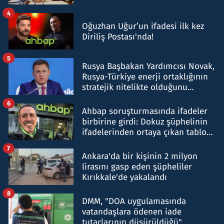
4
Oğuzhan Uğur’un ifadesi ilk kez
Diriliş Postası'nda!
5
Rusya Başbakan Yardımcısı Novak,
Rusya-Türkiye enerji ortaklığının
stratejik nitelikte olduğunu
belirtti
6
Ahbap soruşturmasında ifadeler
birbirine girdi: Dokuz şüphelinin
ifadelerinden ortaya çıkan tablo
şok etti
7
Ankara'da bir kişinin 2 milyon
lirasını gasp eden şüpheliler
Kırıkkale'de yakalandı
8
DMM, "DOA uygulamasında
vatandaşlara ödenen iade
tutarlarının düşürüldüğü"