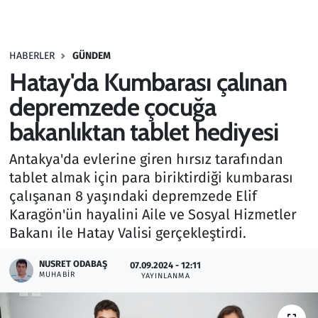
Gündem
HABERLER
GÜNDEM
Haber
Hatay'da Kumbarası çalınan
Kültür Sanat
depremzede çocuğa
bakanlıktan tablet hediyesi
Kurumsal Haberler
Antakya'da evlerine giren hırsız tarafından
Lezzet Durağı
tablet almak için para biriktirdiği kumbarası
çalışanan 8 yaşındaki depremzede Elif
Memur ve Kamu
Karagön'ün hayalini Aile ve Sosyal Hizmetler
Bakanı ile Hatay Valisi gerçekleştirdi.
Otomobil
NUSRET ODABAŞ
07.09.2024 - 12:11
MUHABIR
Oyun
YAYINLANMA
Ramazan