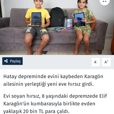
Resmi İlanlar
Rüya Tabirleri
Sağlık
Savunma Sanayi
Paylaş
-
+
A
A
Seçim 2023
Hatay depreminde evini kaybeden Karagön
Spor
ailesinin yerleştiği yeni eve hırsız girdi.
Teknoloji ve Bilim
Evi soyan hırsız, 8 yaşındaki depremzede Elif
Televizyon
Karagön'ün kumbarasıyla birlikte evden
yaklaşık 20 bin TL para çaldı.