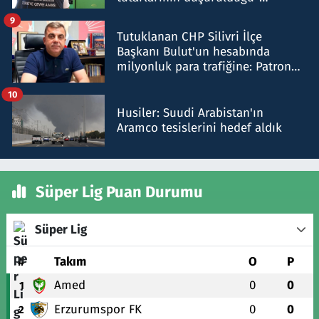
iddiasını yalanladı
9
Tutuklanan CHP Silivri İlçe
Başkanı Bulut'un hesabında
milyonluk para trafiğine: Patron
talimat verdi, ben gönderdim
10
Husiler: Suudi Arabistan'ın
Aramco tesislerini hedef aldık
Süper Lig Puan Durumu
Süper Lig
#
Takım
O
P
Amed
0
0
1
Erzurumspor FK
0
0
2