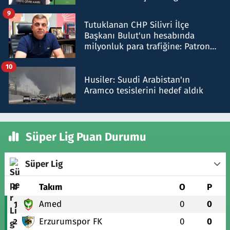
iddiasını yalanladı
9
Tutuklanan CHP Silivri İlçe
Başkanı Bulut'un hesabında
milyonluk para trafiğine: Patron
talimat verdi, ben gönderdim
10
Husiler: Suudi Arabistan'ın
Aramco tesislerini hedef aldık
Süper Lig Puan Durumu
Süper Lig
#
Takım
O
P
Amed
0
0
1
Erzurumspor FK
0
0
2