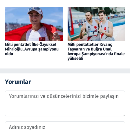
Milli pentatlet İlke Özyüksel
Milli pentatletler Kıvanç
Mihrioğlu, Avrupa şampiyonu
Taşyaran ve Buğra Ünal,
oldu
Avrupa Şampiyonası'nda finale
yükseldi
Yorumlar