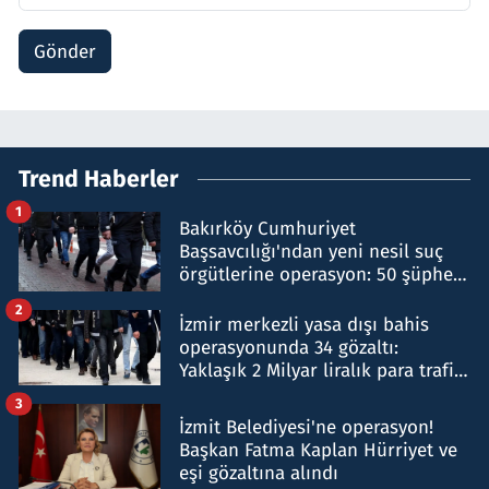
Gönder
Trend Haberler
1
Bakırköy Cumhuriyet
Başsavcılığı'ndan yeni nesil suç
örgütlerine operasyon: 50 şüpheli
hakkında gözaltı kararı
2
İzmir merkezli yasa dışı bahis
operasyonunda 34 gözaltı:
Yaklaşık 2 Milyar liralık para trafiği
tespit edildi
3
İzmit Belediyesi'ne operasyon!
Başkan Fatma Kaplan Hürriyet ve
eşi gözaltına alındı