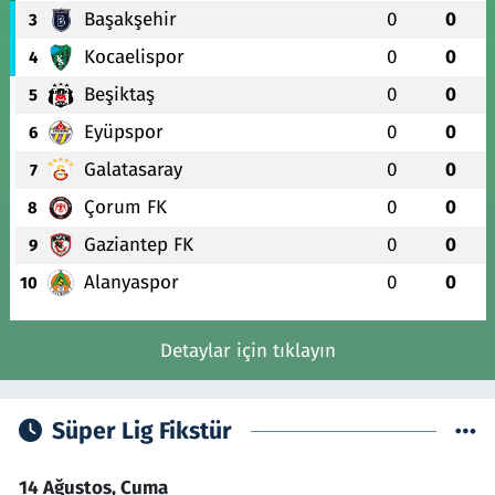
Başakşehir
0
0
3
Kocaelispor
0
0
4
Beşiktaş
0
0
5
Eyüpspor
0
0
6
Galatasaray
0
0
7
Çorum FK
0
0
8
Gaziantep FK
0
0
9
Alanyaspor
0
0
10
Detaylar için tıklayın
Süper Lig Fikstür
14 Ağustos, Cuma