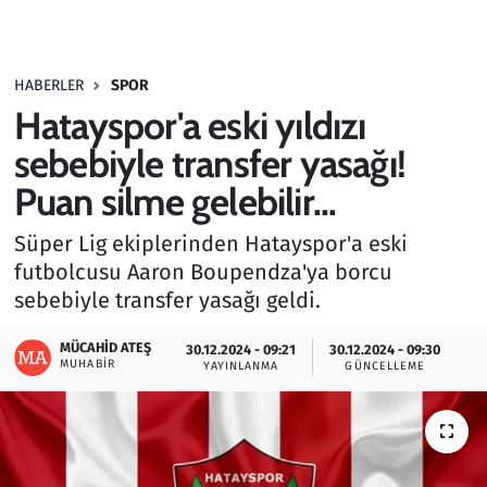
Gündem
HABERLER
SPOR
Haber
Hatayspor'a eski yıldızı
Kültür Sanat
sebebiyle transfer yasağı!
Puan silme gelebilir...
Kurumsal Haberler
Süper Lig ekiplerinden Hatayspor'a eski
Lezzet Durağı
futbolcusu Aaron Boupendza'ya borcu
sebebiyle transfer yasağı geldi.
Memur ve Kamu
MÜCAHID ATEŞ
30.12.2024 - 09:21
30.12.2024 - 09:30
MUHABIR
YAYINLANMA
GÜNCELLEME
Otomobil
Oyun
Ramazan