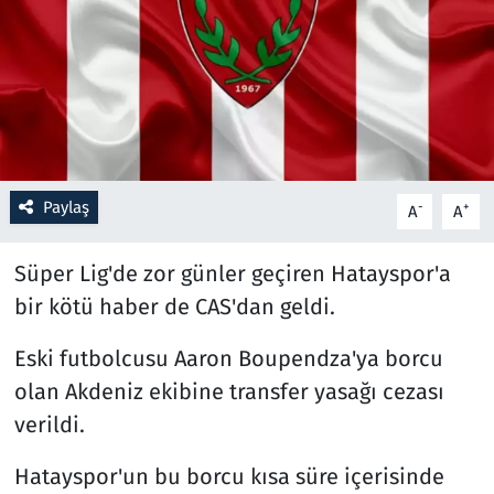
Resmi İlanlar
Rüya Tabirleri
Sağlık
Paylaş
-
+
A
A
Savunma Sanayi
Süper Lig'de zor günler geçiren Hatayspor'a
Seçim 2023
bir kötü haber de CAS'dan geldi.
Spor
Eski futbolcusu Aaron Boupendza'ya borcu
Teknoloji ve Bilim
olan Akdeniz ekibine transfer yasağı cezası
verildi.
Televizyon
Hatayspor'un bu borcu kısa süre içerisinde