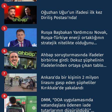
4
Oğuzhan Uğur’un ifadesi ilk kez
Diriliş Postası'nda!
5
Rusya Başbakan Yardımcısı Novak,
Rusya-Türkiye enerji ortaklığının
stratejik nitelikte olduğunu
belirtti
6
Ahbap soruşturmasında ifadeler
birbirine girdi: Dokuz şüphelinin
ifadelerinden ortaya çıkan tablo
şok etti
7
Ankara'da bir kişinin 2 milyon
lirasını gasp eden şüpheliler
Kırıkkale'de yakalandı
8
DMM, "DOA uygulamasında
vatandaşlara ödenen iade
tutarlarının düşürüldüğü"