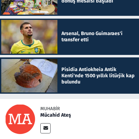
dönüş mesaisi başladı
Arsenal, Bruno Guimaraes'i
transfer etti
Pisidia Antiokheia Antik
Kenti'nde 1500 yıllık litürjik kap
bulundu
MUHABIR
Mücahid Ateş