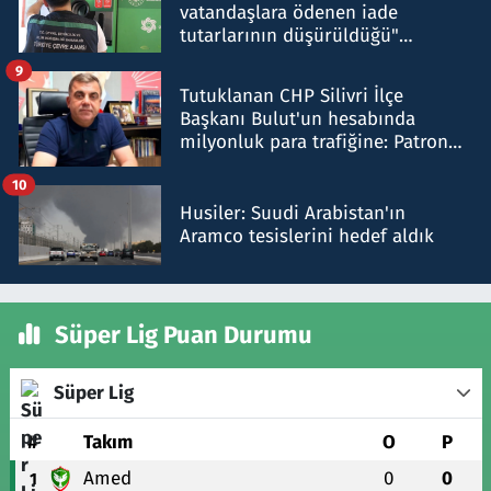
vatandaşlara ödenen iade
tutarlarının düşürüldüğü"
iddiasını yalanladı
9
Tutuklanan CHP Silivri İlçe
Başkanı Bulut'un hesabında
milyonluk para trafiğine: Patron
talimat verdi, ben gönderdim
10
Husiler: Suudi Arabistan'ın
Aramco tesislerini hedef aldık
Süper Lig Puan Durumu
Süper Lig
#
Takım
O
P
Amed
0
0
1