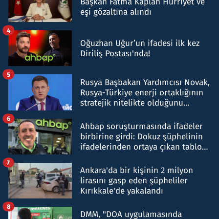
Başkan Fatma Kaplan Hürriyet ve
eşi gözaltına alındı
4
Oğuzhan Uğur’un ifadesi ilk kez
Diriliş Postası'nda!
5
Rusya Başbakan Yardımcısı Novak,
Rusya-Türkiye enerji ortaklığının
stratejik nitelikte olduğunu
belirtti
6
Ahbap soruşturmasında ifadeler
birbirine girdi: Dokuz şüphelinin
ifadelerinden ortaya çıkan tablo
şok etti
7
Ankara'da bir kişinin 2 milyon
lirasını gasp eden şüpheliler
Kırıkkale'de yakalandı
8
DMM, "DOA uygulamasında