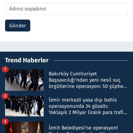
Gönder
Trend Haberler
1
Bakırköy Cumhuriyet
Başsavcılığı'ndan yeni nesil suç
örgütlerine operasyon: 50 şüpheli
hakkında gözaltı kararı
2
İzmir merkezli yasa dışı bahis
operasyonunda 34 gözaltı:
Yaklaşık 2 Milyar liralık para trafiği
tespit edildi
3
İzmit Belediyesi'ne operasyon!