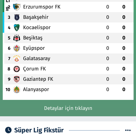
Erzurumspor FK
0
0
2
Başakşehir
0
0
3
Kocaelispor
0
0
4
Beşiktaş
0
0
5
Eyüpspor
0
0
6
Galatasaray
0
0
7
Çorum FK
0
0
8
Gaziantep FK
0
0
9
Alanyaspor
0
0
10
Detaylar için tıklayın
Süper Lig Fikstür