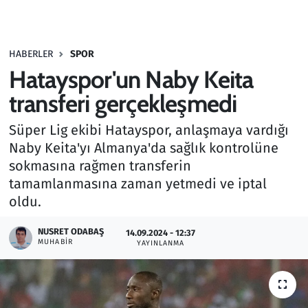
Gündem
HABERLER
SPOR
Haber
Hatayspor'un Naby Keita
Kültür Sanat
transferi gerçekleşmedi
Süper Lig ekibi Hatayspor, anlaşmaya vardığı
Kurumsal Haberler
Naby Keita'yı Almanya'da sağlık kontrolüne
sokmasına rağmen transferin
Lezzet Durağı
tamamlanmasına zaman yetmedi ve iptal
Memur ve Kamu
oldu.
NUSRET ODABAŞ
Otomobil
14.09.2024 - 12:37
MUHABIR
YAYINLANMA
Oyun
Ramazan