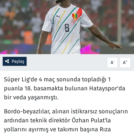
Resmi İlanlar
Rüya Tabirleri
Sağlık
Savunma Sanayi
Paylaş
-
+
A
A
Seçim 2023
Süper Lig'de 4 maç sonunda topladığı 1
puanla 18. basamakta bulunan Hatayspor'da
Spor
bir veda yaşanmıştı.
Teknoloji ve Bilim
Bordo-beyazlılar, alınan istikrarsız sonuçların
ardından teknik direktör Özhan Pulat'la
Televizyon
yollarını ayırmış ve takımın başına Rıza