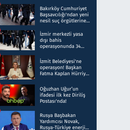
Bakırköy Cumhuriyet
Başsavcılığı'ndan yeni
nesil suç örgütlerine
operasyon: 50 şüpheli
hakkında gözaltı kararı
İzmir merkezli yasa
dışı bahis
operasyonunda 34
gözaltı: Yaklaşık 2
Milyar liralık para
İzmit Belediyesi'ne
trafiği tespit edildi
operasyon! Başkan
Fatma Kaplan Hürriyet
ve eşi gözaltına alındı
Oğuzhan Uğur’un
ifadesi ilk kez Diriliş
Postası'nda!
Rusya Başbakan
Yardımcısı Novak,
Rusya-Türkiye enerji