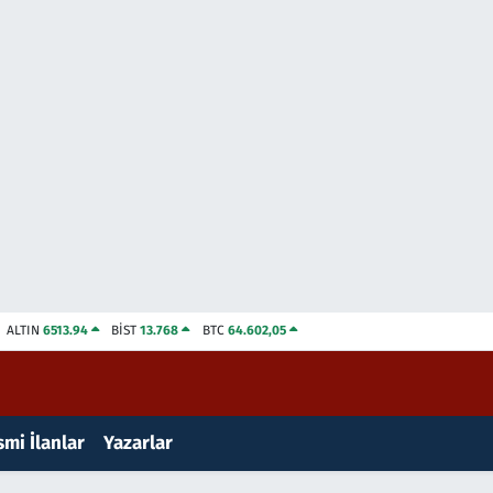
ALTIN
6513.94
BİST
13.768
BTC
64.602,05
mi İlanlar
Yazarlar