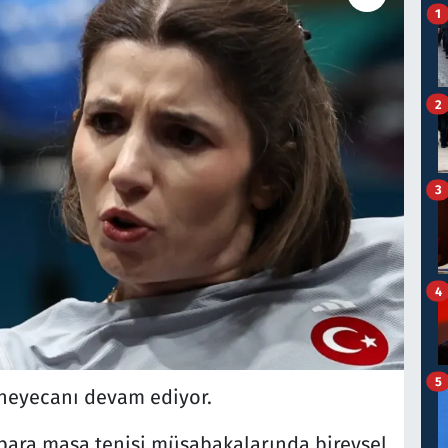
1
2
3
4
5
 heyecanı devam ediyor.
 para masa tenisi müsabakalarında bireysel