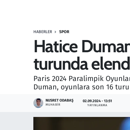
Resmi İlanlar
Rüya Tabirleri
HABERLER
SPOR
Hatice Duman,
Sağlık
turunda elend
Savunma Sanayi
Seçim 2023
Paris 2024 Paralimpik Oyunlar
Duman, oyunlara son 16 turu
Spor
NUSRET ODABAŞ
02.09.2024 - 13:51
Teknoloji ve Bilim
MUHABIR
YAYINLANMA
Televizyon