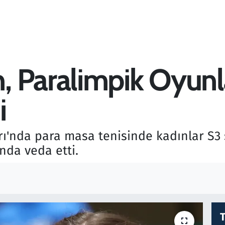
 Paralimpik Oyunla
i
ı'nda para masa tenisinde kadınlar S3 s
nda veda etti.