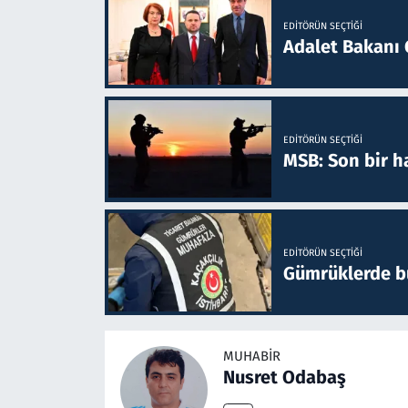
EDITÖRÜN SEÇTIĞI
Adalet Bakanı 
EDITÖRÜN SEÇTIĞI
MSB: Son bir ha
EDITÖRÜN SEÇTIĞI
Gümrüklerde bu 
MUHABIR
Nusret Odabaş