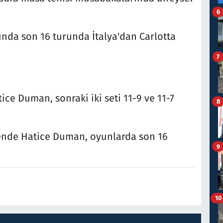
6
ında son 16 turunda İtalya'dan Carlotta
7
tice Duman, sonraki iki seti 11-9 ve 11-7
8
bende Hatice Duman, oyunlarda son 16
9
10