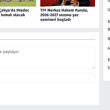
G
G
 Çekya'da Hradec
TFF Merkez Hakem Kurulu,
e konuk olacak
2026-2027 sezonu yaz
semineri başladı
1
B
B
A
1
S