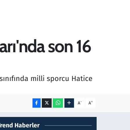
rı'nda son 16
ınıfında milli sporcu Hatice
-
+
A
A
Trend Haberler