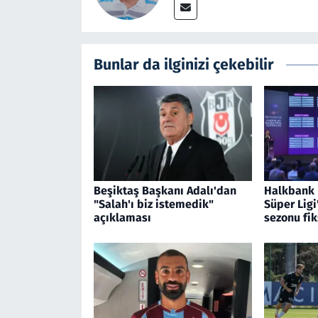
Bunlar da ilginizi çekebilir
Beşiktaş Başkanı Adalı'dan
Halkbank 
"Salah'ı biz istemedik"
Süper Ligi
açıklaması
sezonu fik