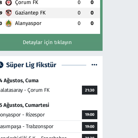
Çorum FK
0
0
8
Gaziantep FK
0
0
9
Alanyaspor
0
0
0
Detaylar için tıklayın
Süper Lig Fikstür
4 Ağustos, Cuma
alatasaray - Çorum FK
21:30
5 Ağustos, Cumartesi
onyaspor - Rizespor
19:00
asımpaşa - Trabzonspor
19:00