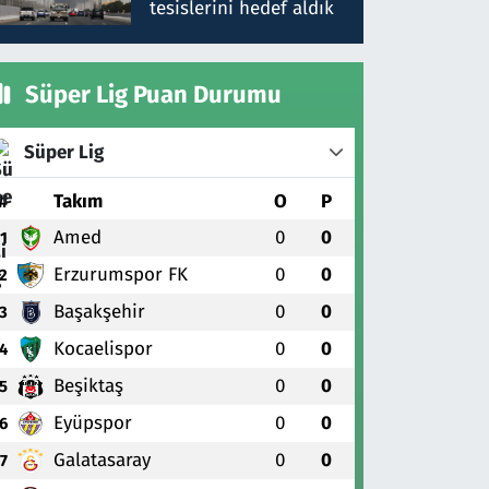
tesislerini hedef aldık
Süper Lig Puan Durumu
Süper Lig
#
Takım
O
P
Amed
0
0
1
Erzurumspor FK
0
0
2
Başakşehir
0
0
3
Kocaelispor
0
0
4
Beşiktaş
0
0
5
Eyüpspor
0
0
6
Galatasaray
0
0
7