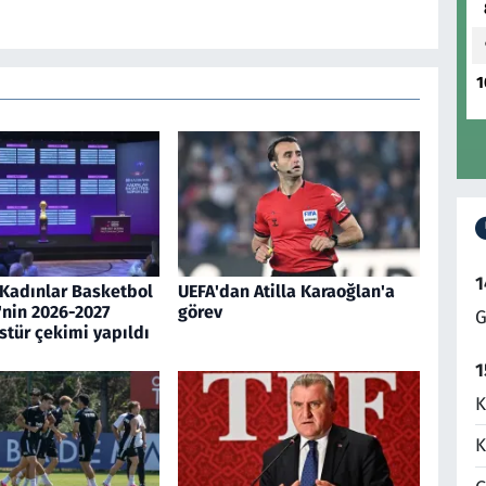
1
1
Kadınlar Basketbol
UEFA'dan Atilla Karaoğlan'a
'nin 2026-2027
görev
G
stür çekimi yapıldı
1
K
K