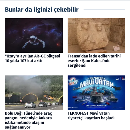
Bunlar da ilginizi çekebilir
"Uzay"a ayrılan AR-GE bütçesi
Fransa’dan iade edilen tarihi
10 yılda 107 kat arttı
eserler Şam Kalesi’nde
sergilendi
Bolu Dağı Tüneli'nde araç
TEKNOFEST Mavi Vatan
yangını nedeniyle Ankara
ziyaretçi kayıtları başladı
istikametinde ulaşım
sağlanamıyor