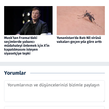
Musk’tan Fransa'daki
Yunanistan'da Batı Nil virüsü
seçimlerde yabancı
vakaları geçen yıla göre arttı
müdahaleyi önlemek için X’in
kapatılmasını isteyen
siyasetçiye tepki
Yorumlar