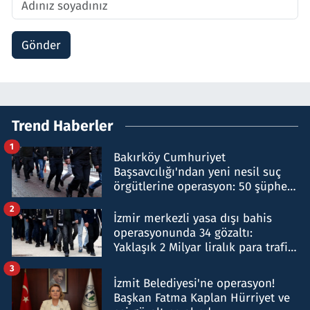
Gönder
Trend Haberler
1
Bakırköy Cumhuriyet
Başsavcılığı'ndan yeni nesil suç
örgütlerine operasyon: 50 şüpheli
hakkında gözaltı kararı
2
İzmir merkezli yasa dışı bahis
operasyonunda 34 gözaltı:
Yaklaşık 2 Milyar liralık para trafiği
tespit edildi
3
İzmit Belediyesi'ne operasyon!
Başkan Fatma Kaplan Hürriyet ve