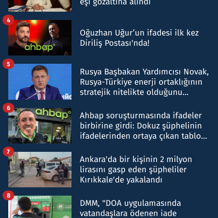
eşi gözaltına alındı
4
Oğuzhan Uğur’un ifadesi ilk kez
Diriliş Postası'nda!
5
Rusya Başbakan Yardımcısı Novak,
Rusya-Türkiye enerji ortaklığının
stratejik nitelikte olduğunu
belirtti
6
Ahbap soruşturmasında ifadeler
birbirine girdi: Dokuz şüphelinin
ifadelerinden ortaya çıkan tablo
şok etti
7
Ankara'da bir kişinin 2 milyon
lirasını gasp eden şüpheliler
Kırıkkale'de yakalandı
8
DMM, "DOA uygulamasında
vatandaşlara ödenen iade