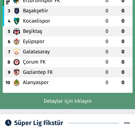
Erzurumspor FK
0
0
2
Başakşehir
0
0
3
Kocaelispor
0
0
4
Beşiktaş
0
0
5
Eyüpspor
0
0
6
Galatasaray
0
0
7
Çorum FK
0
0
8
Gaziantep FK
0
0
9
Alanyaspor
0
0
10
Detaylar için tıklayın
Süper Lig Fikstür