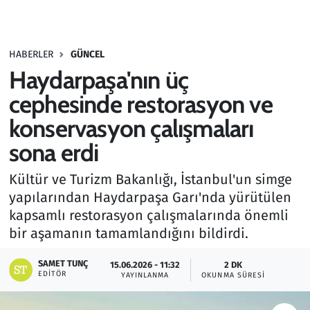
Gündem
HABERLER
GÜNCEL
Haber
Haydarpaşa'nın üç
Kültür Sanat
cephesinde restorasyon ve
konservasyon çalışmaları
Kurumsal Haberler
sona erdi
Lezzet Durağı
Kültür ve Turizm Bakanlığı, İstanbul'un simge
yapılarından Haydarpaşa Garı'nda yürütülen
Memur ve Kamu
kapsamlı restorasyon çalışmalarında önemli
bir aşamanın tamamlandığını bildirdi.
Otomobil
SAMET TUNÇ
15.06.2026 - 11:32
2 DK
Oyun
EDITÖR
YAYINLANMA
OKUNMA SÜRESI
Ramazan