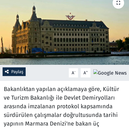
Resmi İlanlar
Rüya Tabirleri
Sağlık
Savunma Sanayi
Paylaş
Seçim 2023
-
+
A
A
Spor
Bakanlıktan yapılan açıklamaya göre, Kültür
ve Turizm Bakanlığı ile Devlet Demiryolları
Teknoloji ve Bilim
arasında imzalanan protokol kapsamında
sürdürülen çalışmalar doğrultusunda tarihi
Televizyon
yapının Marmara Denizi'ne bakan üç