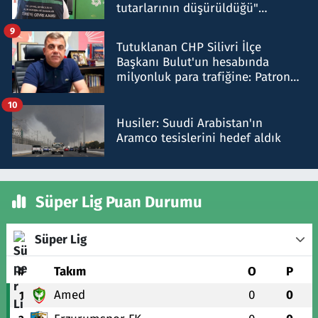
tutarlarının düşürüldüğü"
iddiasını yalanladı
9
Tutuklanan CHP Silivri İlçe
Başkanı Bulut'un hesabında
milyonluk para trafiğine: Patron
talimat verdi, ben gönderdim
10
Husiler: Suudi Arabistan'ın
Aramco tesislerini hedef aldık
Süper Lig Puan Durumu
Süper Lig
#
Takım
O
P
Amed
0
0
1