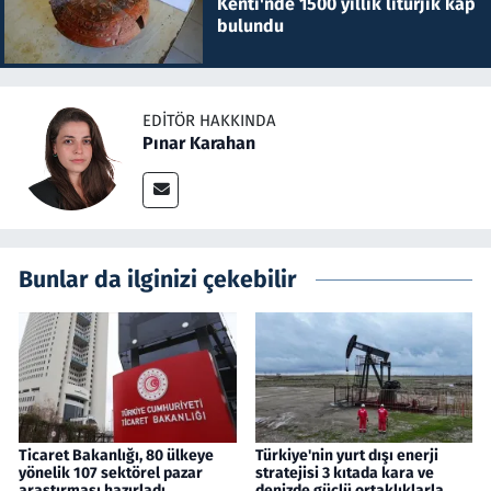
Kenti'nde 1500 yıllık litürjik kap
bulundu
EDITÖR HAKKINDA
Pınar Karahan
Bunlar da ilginizi çekebilir
Ticaret Bakanlığı, 80 ülkeye
Türkiye'nin yurt dışı enerji
yönelik 107 sektörel pazar
stratejisi 3 kıtada kara ve
araştırması hazırladı
denizde güçlü ortaklıklarla