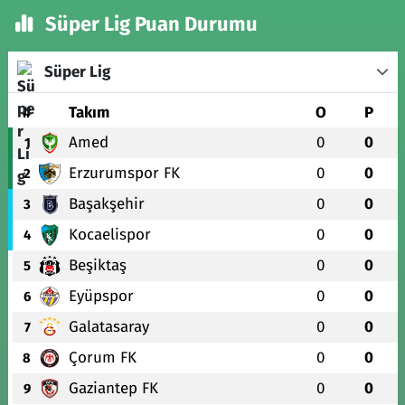
Süper Lig Puan Durumu
Süper Lig
#
Takım
O
P
Amed
0
0
1
Erzurumspor FK
0
0
2
Başakşehir
0
0
3
Kocaelispor
0
0
4
Beşiktaş
0
0
5
Eyüpspor
0
0
6
Galatasaray
0
0
7
Çorum FK
0
0
8
Gaziantep FK
0
0
9