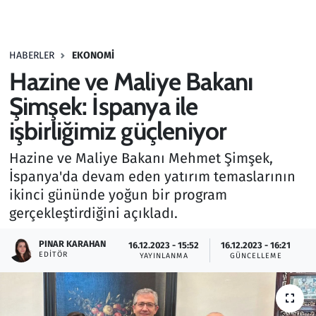
Gündem
HABERLER
EKONOMI
Haber
Hazine ve Maliye Bakanı
Kültür Sanat
Şimşek: İspanya ile
işbirliğimiz güçleniyor
Kurumsal Haberler
Hazine ve Maliye Bakanı Mehmet Şimşek,
Lezzet Durağı
İspanya'da devam eden yatırım temaslarının
ikinci gününde yoğun bir program
Memur ve Kamu
gerçekleştirdiğini açıkladı.
Otomobil
PINAR KARAHAN
16.12.2023 - 15:52
16.12.2023 - 16:21
EDITÖR
YAYINLANMA
GÜNCELLEME
Oyun
Ramazan