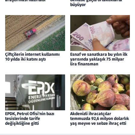
büyüyor
Çiftçilerin internet kullanımı
Esnaf ve sanatkara bu yılın ilk
10 yılda iki katını aştı
yarısında yaklaşık 75 milyar
lira finansman
EPDK, Petrol Ofisi'nin bazı
Akdenizli ihracatçılar
tesislerinde tarife
temmuzda 92,6 milyon dolarlık
değişikliğine gitti
yaş meyve ve sebze ihraç etti