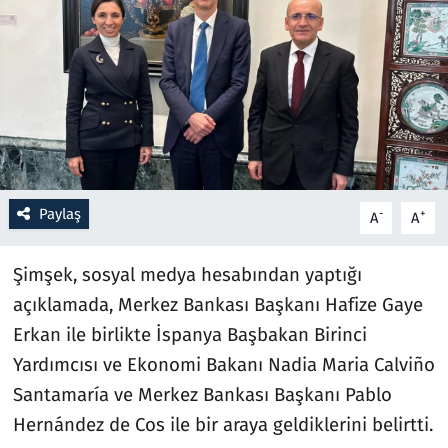
Resmi İlanlar
Rüya Tabirleri
Sağlık
Savunma Sanayi
Paylaş
-
+
A
A
Seçim 2023
Şimşek, sosyal medya hesabından yaptığı
Spor
açıklamada, Merkez Bankası Başkanı Hafize Gaye
Erkan ile birlikte İspanya Başbakan Birinci
Teknoloji ve Bilim
Yardımcısı ve Ekonomi Bakanı Nadia Maria Calviño
Santamaría ve Merkez Bankası Başkanı Pablo
Televizyon
Hernández de Cos ile bir araya geldiklerini belirtti.