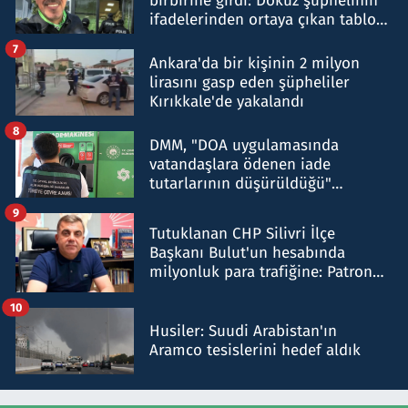
birbirine girdi: Dokuz şüphelinin
ifadelerinden ortaya çıkan tablo
şok etti
7
Ankara'da bir kişinin 2 milyon
lirasını gasp eden şüpheliler
Kırıkkale'de yakalandı
8
DMM, "DOA uygulamasında
vatandaşlara ödenen iade
tutarlarının düşürüldüğü"
iddiasını yalanladı
9
Tutuklanan CHP Silivri İlçe
Başkanı Bulut'un hesabında
milyonluk para trafiğine: Patron
talimat verdi, ben gönderdim
10
Husiler: Suudi Arabistan'ın
Aramco tesislerini hedef aldık