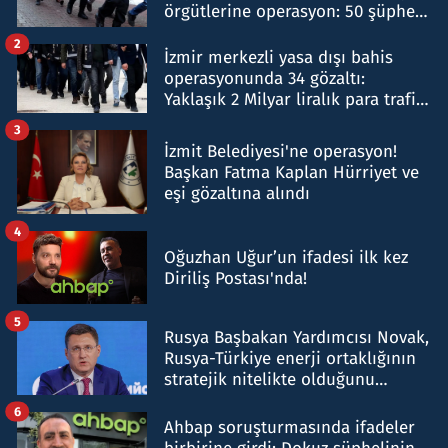
örgütlerine operasyon: 50 şüpheli
hakkında gözaltı kararı
2
İzmir merkezli yasa dışı bahis
operasyonunda 34 gözaltı:
Yaklaşık 2 Milyar liralık para trafiği
tespit edildi
3
İzmit Belediyesi'ne operasyon!
Başkan Fatma Kaplan Hürriyet ve
eşi gözaltına alındı
4
Oğuzhan Uğur’un ifadesi ilk kez
Diriliş Postası'nda!
5
Rusya Başbakan Yardımcısı Novak,
Rusya-Türkiye enerji ortaklığının
stratejik nitelikte olduğunu
belirtti
6
Ahbap soruşturmasında ifadeler