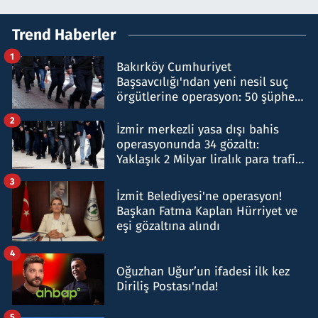
Trend Haberler
1
Bakırköy Cumhuriyet
Başsavcılığı'ndan yeni nesil suç
örgütlerine operasyon: 50 şüpheli
hakkında gözaltı kararı
2
İzmir merkezli yasa dışı bahis
operasyonunda 34 gözaltı:
Yaklaşık 2 Milyar liralık para trafiği
tespit edildi
3
İzmit Belediyesi'ne operasyon!
Başkan Fatma Kaplan Hürriyet ve
eşi gözaltına alındı
4
Oğuzhan Uğur’un ifadesi ilk kez
Diriliş Postası'nda!
5