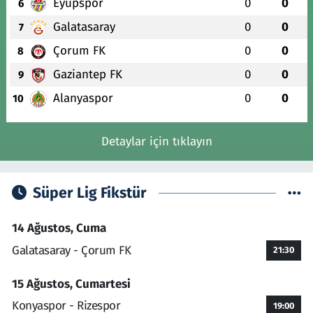
Eyüpspor
0
0
6
Galatasaray
0
0
7
Çorum FK
0
0
8
Gaziantep FK
0
0
9
Alanyaspor
0
0
10
Detaylar için tıklayın
Süper Lig Fikstür
14 Ağustos, Cuma
Galatasaray - Çorum FK
21:30
15 Ağustos, Cumartesi
Konyaspor - Rizespor
19:00