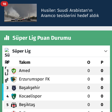
10
Husiler: Suudi Arabistan'ın
Aramco tesislerini hedef aldık
Süper Lig Puan Durumu
Süper Lig
#
Takım
O
P
Amed
0
0
1
Erzurumspor FK
0
0
2
Başakşehir
0
0
3
Kocaelispor
0
0
4
Beşiktaş
0
0
5