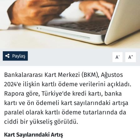
Resmi İlanlar
Rüya Tabirleri
Sağlık
Paylaş
-
+
A
A
Savunma Sanayi
Bankalararası Kart Merkezi (BKM), Ağustos
Seçim 2023
2024'e ilişkin kartlı ödeme verilerini açıkladı.
Rapora göre, Türkiye'de kredi kartı, banka
Spor
kartı ve ön ödemeli kart sayılarındaki artışa
Teknoloji ve Bilim
paralel olarak kartlı ödeme tutarlarında da
ciddi bir yükseliş görüldü.
Televizyon
Kart Sayılarındaki Artış