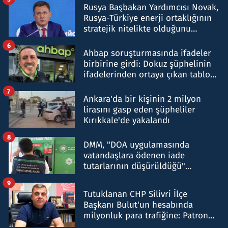
Rusya Başbakan Yardımcısı Novak,
Rusya-Türkiye enerji ortaklığının
stratejik nitelikte olduğunu
belirtti
6
Ahbap soruşturmasında ifadeler
birbirine girdi: Dokuz şüphelinin
ifadelerinden ortaya çıkan tablo
şok etti
7
Ankara'da bir kişinin 2 milyon
lirasını gasp eden şüpheliler
Kırıkkale'de yakalandı
8
DMM, "DOA uygulamasında
vatandaşlara ödenen iade
tutarlarının düşürüldüğü"
iddiasını yalanladı
9
Tutuklanan CHP Silivri İlçe
Başkanı Bulut'un hesabında
milyonluk para trafiğine: Patron
talimat verdi, ben gönderdim