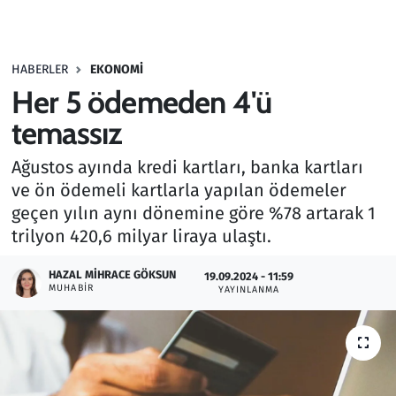
Gündem
HABERLER
EKONOMI
Haber
Her 5 ödemeden 4'ü
Kültür Sanat
temassız
Ağustos ayında kredi kartları, banka kartları
Kurumsal Haberler
ve ön ödemeli kartlarla yapılan ödemeler
geçen yılın aynı dönemine göre %78 artarak 1
Lezzet Durağı
trilyon 420,6 milyar liraya ulaştı.
Memur ve Kamu
HAZAL MIHRACE GÖKSUN
19.09.2024 - 11:59
MUHABIR
YAYINLANMA
Otomobil
Oyun
Ramazan