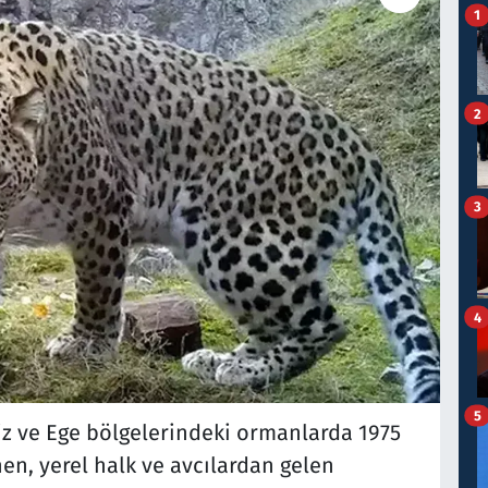
1
2
3
4
5
iz ve Ege bölgelerindeki ormanlarda 1975
nen, yerel halk ve avcılardan gelen