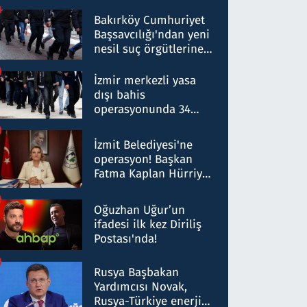
Bakırköy Cumhuriyet
Başsavcılığı'ndan yeni
nesil suç örgütlerine
operasyon: 50 şüpheli
hakkında gözaltı kararı
İzmir merkezli yasa
dışı bahis
operasyonunda 34
gözaltı: Yaklaşık 2
Milyar liralık para
İzmit Belediyesi'ne
trafiği tespit edildi
operasyon! Başkan
Fatma Kaplan Hürriyet
ve eşi gözaltına alındı
Oğuzhan Uğur’un
ifadesi ilk kez Diriliş
Postası'nda!
Rusya Başbakan
Yardımcısı Novak,
Rusya-Türkiye enerji