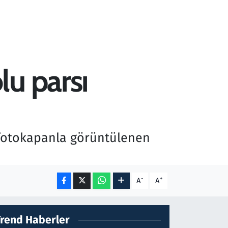
lu parsı
a fotokapanla görüntülenen
-
+
A
A
Trend Haberler