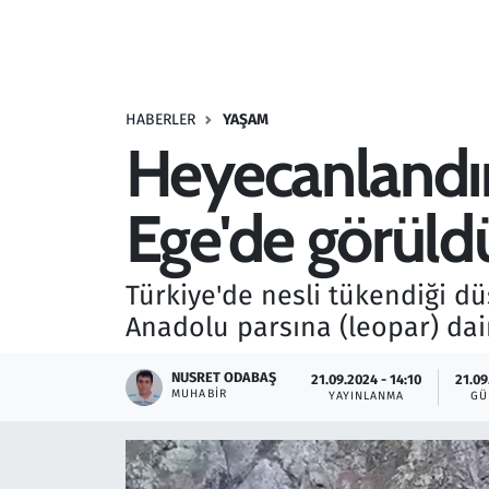
Resmi İlanlar
Rüya Tabirleri
HABERLER
YAŞAM
Heyecanlandır
Sağlık
Ege'de görüld
Savunma Sanayi
Seçim 2023
Türkiye'de nesli tükendiği d
Anadolu parsına (leopar) dair
Spor
NUSRET ODABAŞ
21.09.2024 - 14:10
21.09
Teknoloji ve Bilim
MUHABIR
YAYINLANMA
GÜ
Televizyon