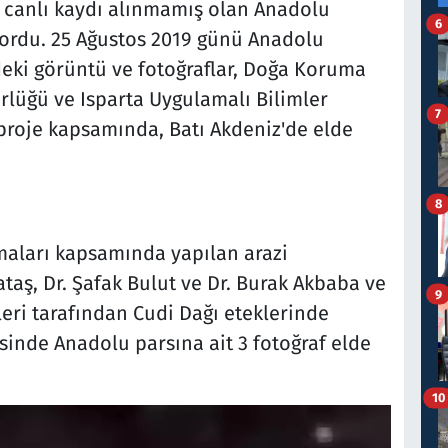
 canlı kaydı alınmamış olan Anadolu
6
yordu. 25 Ağustos 2019 günü Anadolu
indeki görüntü ve fotoğraflar, Doğa Koruma
rlüğü ve Isparta Uygulamalı Bilimler
7
i proje kapsamında, Batı Akdeniz'de elde
8
ışmaları kapsamında yapılan arazi
ataş, Dr. Şafak Bulut ve Dr. Burak Akbaba ve
9
ri tarafından Cudi Dağı eteklerinde
sinde Anadolu parsına ait 3 fotoğraf elde
10