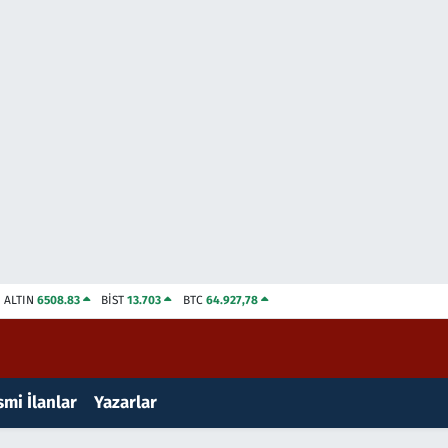
ALTIN
6508.83
BİST
13.703
BTC
64.927,78
mi İlanlar
Yazarlar