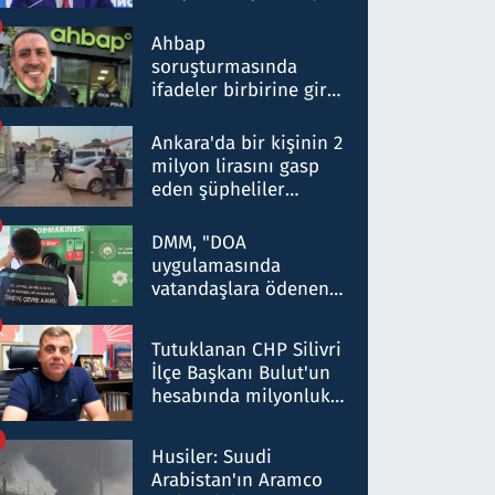
ortaklığının stratejik
nitelikte olduğunu
Ahbap
belirtti
soruşturmasında
ifadeler birbirine girdi:
Dokuz şüphelinin
ifadelerinden ortaya
Ankara'da bir kişinin 2
çıkan tablo şok etti
milyon lirasını gasp
eden şüpheliler
Kırıkkale'de yakalandı
DMM, "DOA
uygulamasında
vatandaşlara ödenen
iade tutarlarının
düşürüldüğü" iddiasını
Tutuklanan CHP Silivri
yalanladı
İlçe Başkanı Bulut'un
hesabında milyonluk
para trafiğine: Patron
talimat verdi, ben
Husiler: Suudi
gönderdim
Arabistan'ın Aramco