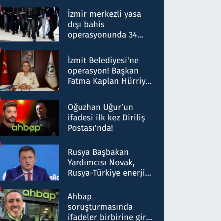
operasyon: 50 şüpheli
hakkında gözaltı kararı
İzmir merkezli yasa
dışı bahis
operasyonunda 34
gözaltı: Yaklaşık 2
Milyar liralık para
İzmit Belediyesi'ne
trafiği tespit edildi
operasyon! Başkan
Fatma Kaplan Hürriyet
ve eşi gözaltına alındı
Oğuzhan Uğur’un
ifadesi ilk kez Diriliş
Postası'nda!
Rusya Başbakan
Yardımcısı Novak,
Rusya-Türkiye enerji
ortaklığının stratejik
nitelikte olduğunu
Ahbap
belirtti
soruşturmasında
ifadeler birbirine girdi: