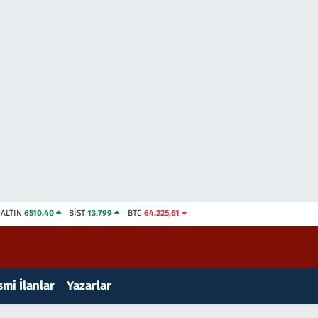
ALTIN
6510.40
BİST
13.799
BTC
64.225,61
mi İlanlar
Yazarlar