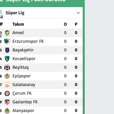
Süper Lig
#
Takım
O
P
Amed
0
0
1
Erzurumspor FK
0
0
2
Başakşehir
0
0
3
Kocaelispor
0
0
4
Beşiktaş
0
0
5
Eyüpspor
0
0
6
Galatasaray
0
0
7
Çorum FK
0
0
8
Gaziantep FK
0
0
9
Alanyaspor
0
0
0