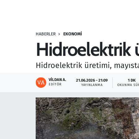
Resmi İlanlar
Rüya Tabirleri
HABERLER
EKONOMI
Hidroelektrik 
Sağlık
Savunma Sanayi
Hidroelektrik üretimi, mayısta
Seçim 2023
VILDAN A.
21.06.2026 - 21:09
1 DK
EDITÖR
YAYINLANMA
OKUNMA SÜ
Spor
Teknoloji ve Bilim
Televizyon