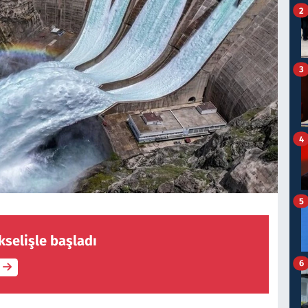
2
3
4
5
selişle başladı
6