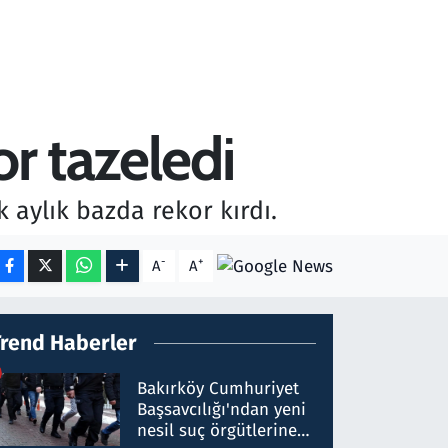
or tazeledi
k aylık bazda rekor kırdı.
-
+
A
A
Trend Haberler
Bakırköy Cumhuriyet
Başsavcılığı'ndan yeni
nesil suç örgütlerine