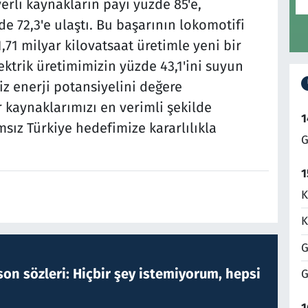
erli kaynakların payı yüzde 85'e,
de 72,3'e ulaştı. Bu başarının lokomotifi
1,71 milyar kilovatsaat üretimle yeni bir
ektrik üretimimizin yüzde 43,1'ini suyun
z enerji potansiyelini değere
r kaynaklarımızı en verimli şekilde
1
sız Türkiye hedefimize kararlılıkla
G
1
K
K
G
on sözleri: Hiçbir şey istemiyorum, hepsi
G
1