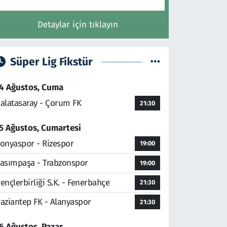
Detaylar için tıklayın
Süper Lig Fikstür
4 Ağustos, Cuma
alatasaray - Çorum FK
21:30
5 Ağustos, Cumartesi
onyaspor - Rizespor
19:00
asımpaşa - Trabzonspor
19:00
ençlerbirliği S.K. - Fenerbahçe
21:30
aziantep FK - Alanyaspor
21:30
6 Ağustos, Pazar