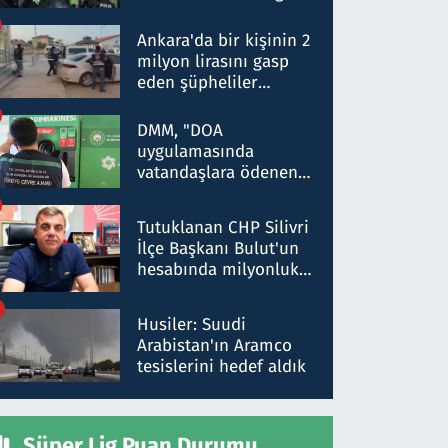
Dokuz şüphelinin
ifadelerinden ortaya
Ankara'da bir kişinin 2
çıkan tablo şok etti
milyon lirasını gasp
eden şüpheliler
Kırıkkale'de yakalandı
DMM, "DOA
uygulamasında
vatandaşlara ödenen
iade tutarlarının
düşürüldüğü" iddiasını
Tutuklanan CHP Silivri
yalanladı
İlçe Başkanı Bulut'un
hesabında milyonluk
para trafiğine: Patron
talimat verdi, ben
Husiler: Suudi
gönderdim
Arabistan'ın Aramco
tesislerini hedef aldık
Süper Lig Puan Durumu