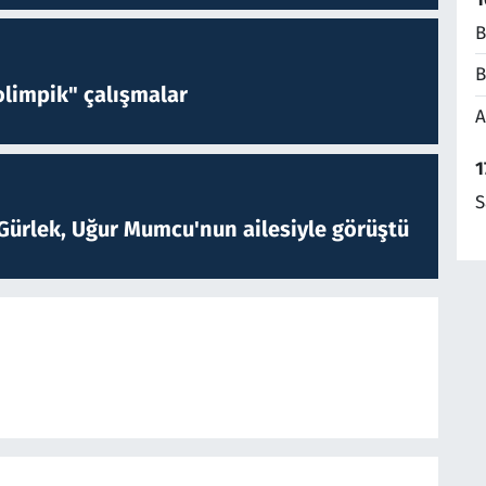
B
B
limpik" çalışmalar
A
1
S
Gürlek, Uğur Mumcu'nun ailesiyle görüştü