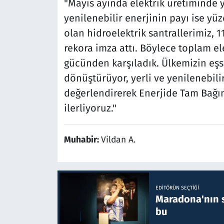
"Mayıs ayında elektrik üretiminde y
yenilenebilir enerjinin payı ise yüz
olan hidroelektrik santrallerimiz, 1
rekora imza attı. Böylece toplam el
gücünden karşıladık. Ülkemizin eşsi
dönüştürüyor, yerli ve yenilenebili
değerlendirerek Enerjide Tam Bağım
ilerliyoruz."
Muhabir:
Vildan A.
EDITÖRÜN SEÇTIĞI
Maradona'nın s
bu