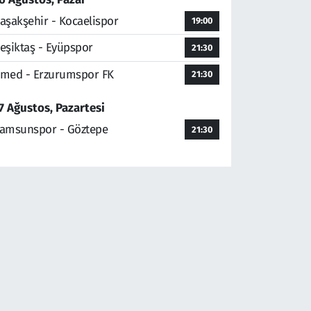
aşakşehir - Kocaelispor
19:00
eşiktaş - Eyüpspor
21:30
med - Erzurumspor FK
21:30
7 Ağustos, Pazartesi
amsunspor - Göztepe
21:30