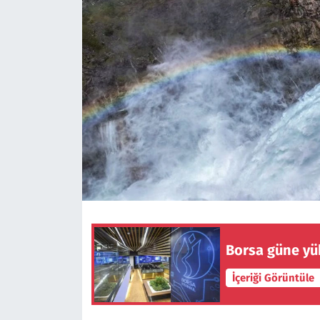
Borsa güne yük
İçeriği Görüntüle