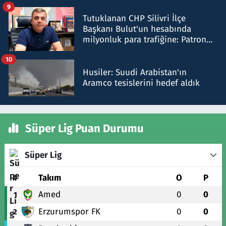
iddiasını yalanladı
9
Tutuklanan CHP Silivri İlçe
Başkanı Bulut'un hesabında
milyonluk para trafiğine: Patron
talimat verdi, ben gönderdim
10
Husiler: Suudi Arabistan'ın
Aramco tesislerini hedef aldık
Süper Lig Puan Durumu
Süper Lig
#
Takım
O
P
Amed
0
0
1
Erzurumspor FK
0
0
2