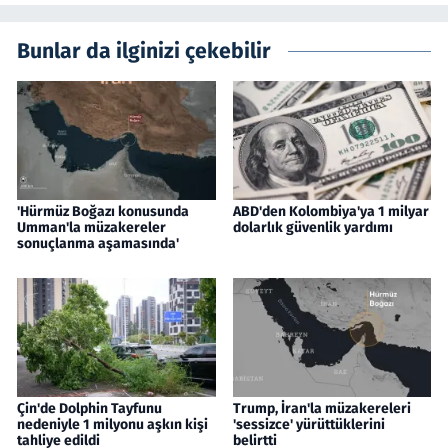
Bunlar da ilginizi çekebilir
'Hürmüz Boğazı konusunda
ABD'den Kolombiya'ya 1 milyar
Umman'la müzakereler
dolarlık güvenlik yardımı
sonuçlanma aşamasında'
Çin'de Dolphin Tayfunu
Trump, İran'la müzakereleri
nedeniyle 1 milyonu aşkın kişi
'sessizce' yürüttüklerini
tahliye edildi
belirtti