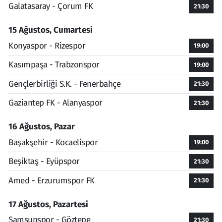
Galatasaray - Çorum FK
21:30
15 Ağustos, Cumartesi
Konyaspor - Rizespor
19:00
Kasımpaşa - Trabzonspor
19:00
Gençlerbirliği S.K. - Fenerbahçe
21:30
Gaziantep FK - Alanyaspor
21:30
16 Ağustos, Pazar
Başakşehir - Kocaelispor
19:00
Beşiktaş - Eyüpspor
21:30
Amed - Erzurumspor FK
21:30
17 Ağustos, Pazartesi
Samsunspor - Göztepe
21:30