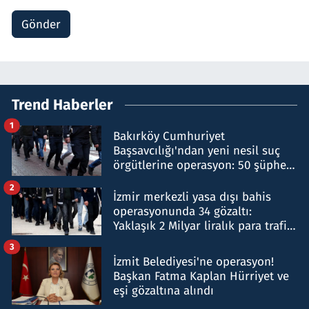
Gönder
Trend Haberler
1
Bakırköy Cumhuriyet
Başsavcılığı'ndan yeni nesil suç
örgütlerine operasyon: 50 şüpheli
hakkında gözaltı kararı
2
İzmir merkezli yasa dışı bahis
operasyonunda 34 gözaltı:
Yaklaşık 2 Milyar liralık para trafiği
tespit edildi
3
İzmit Belediyesi'ne operasyon!
Başkan Fatma Kaplan Hürriyet ve
eşi gözaltına alındı