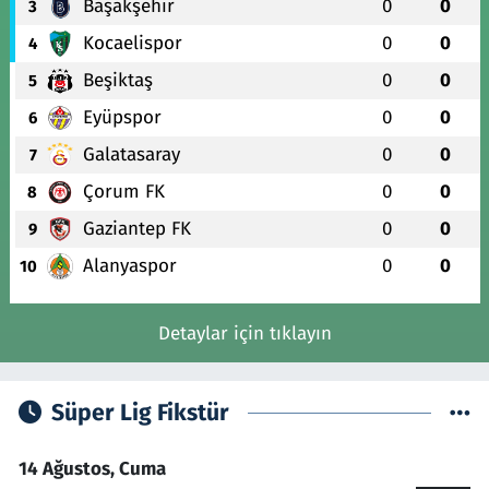
Başakşehir
0
0
3
Kocaelispor
0
0
4
Beşiktaş
0
0
5
Eyüpspor
0
0
6
Galatasaray
0
0
7
Çorum FK
0
0
8
Gaziantep FK
0
0
9
Alanyaspor
0
0
10
Detaylar için tıklayın
Süper Lig Fikstür
14 Ağustos, Cuma