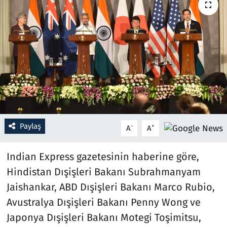
Resmi İlanlar
Rüya Tabirleri
Sağlık
Savunma Sanayi
Paylaş
Seçim 2023
-
+
A
A
Spor
Indian Express gazetesinin haberine göre,
Hindistan Dışişleri Bakanı Subrahmanyam
Teknoloji ve Bilim
Jaishankar, ABD Dışişleri Bakanı Marco Rubio,
Avustralya Dışişleri Bakanı Penny Wong ve
Televizyon
Japonya Dışişleri Bakanı Motegi Toşimitsu,