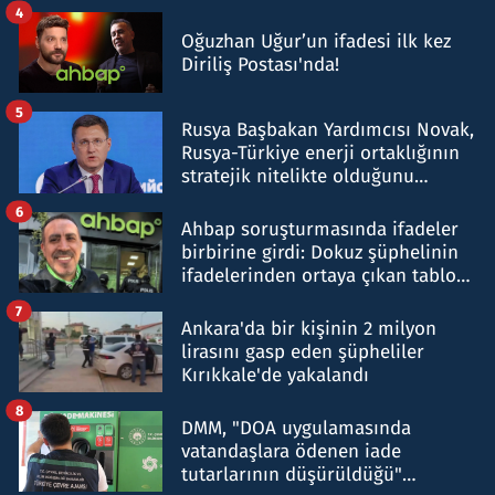
4
Oğuzhan Uğur’un ifadesi ilk kez
Diriliş Postası'nda!
5
Rusya Başbakan Yardımcısı Novak,
Rusya-Türkiye enerji ortaklığının
stratejik nitelikte olduğunu
belirtti
6
Ahbap soruşturmasında ifadeler
birbirine girdi: Dokuz şüphelinin
ifadelerinden ortaya çıkan tablo
şok etti
7
Ankara'da bir kişinin 2 milyon
lirasını gasp eden şüpheliler
Kırıkkale'de yakalandı
8
DMM, "DOA uygulamasında
vatandaşlara ödenen iade
tutarlarının düşürüldüğü"