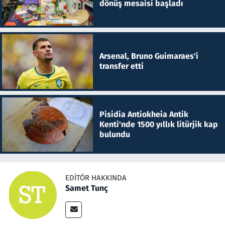
dönüş mesaisi başladı
Arsenal, Bruno Guimaraes'i
transfer etti
Pisidia Antiokheia Antik
Kenti'nde 1500 yıllık litürjik kap
bulundu
EDITÖR HAKKINDA
Samet Tunç