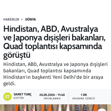
Gündem
HABERLER
DÜNYA
Haber
Hindistan, ABD, Avustralya
Kültür Sanat
ve Japonya dışişleri bakanları,
Quad toplantısı kapsamında
Kurumsal Haberler
görüştü
Lezzet Durağı
Hindistan, ABD, Avustralya ve Japonya dışişleri
bakanları, Quad toplantısı kapsamında
Memur ve Kamu
Hindistan'ın başkenti Yeni Delhi'de bir araya
geldi.
Otomobil
SAMET TUNÇ
26.05.2026 - 11:40
1 DK
Oyun
EDITÖR
YAYINLANMA
OKUNMA SÜRESI
Ramazan